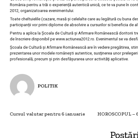
România pentru a trăi o experiență autentică unică, ce te va pune în cont
2012, organizatoarea evenimentului.
Toate cheltuielile (cazare, masă și celelalte care au legătură cu buna de
participanții vor primi diplome de absolvire a cursurilor si beneficia de a
Pentru a aplica la Școala de Cultură și Afirmare Românească doritorii t
de înscriere disponibil pe www.actiunea2012.ro. Evenimentul se va desfășu
Şcoala de Cultură şi Afirmare Românească are în vedere pregătirea, stimul
prezentarea unor modele româneşti autentice, susţinerea unor prelegeri d
profesională, precum şi prin desfăşurarea unor activităţi aplicative.
POLITIK
Cursul valutar pentru 6 ianuarie
HOROSCOPUL – 6 ia
Postăr