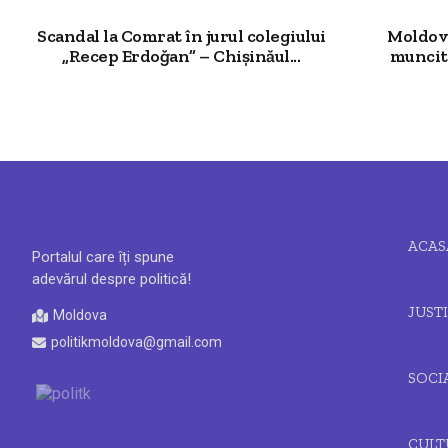
Scandal la Comrat în jurul colegiului
Moldova
„Recep Erdoğan” – Chișinăul...
muncit
ACAS
Portalul care îți spune
adevărul despre politică!
JUSTI
Moldova
politikmoldova@gmail.com
SOCI
CULT