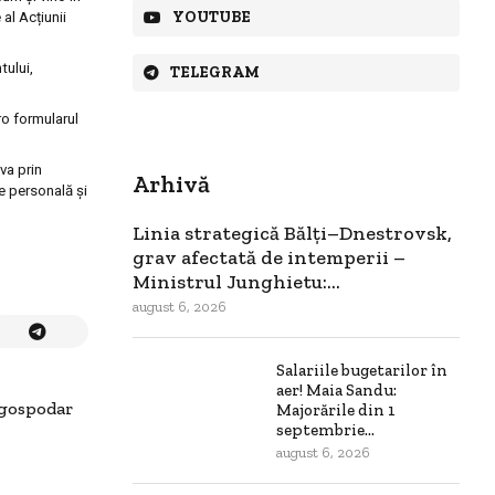
YOUTUBE
al Acțiunii
tului,
TELEGRAM
ro formularul
va prin
Arhivă
e personală şi
Linia strategică Bălți–Dnestrovsk,
grav afectată de intemperii –
Ministrul Junghietu:...
august 6, 2026
Salariile bugetarilor în
aer! Maia Sandu:
 gospodar
Majorările din 1
septembrie...
august 6, 2026