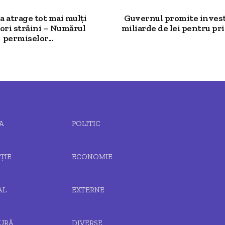
 atrage tot mai mulți
Guvernul promite investi
ori străini – Numărul
miliarde de lei pentru prim
permiselor...
A
POLITIC
ȚIE
ECONOMIE
AL
EXTERNE
URĂ
DIVERSE