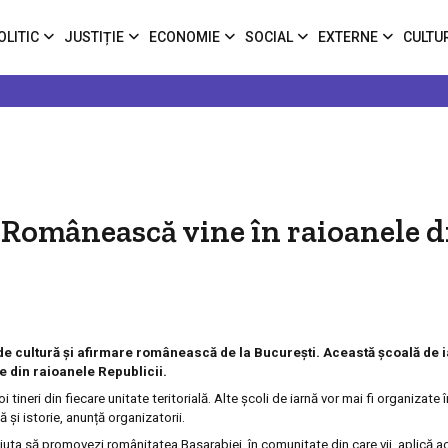
OLITIC
JUSTIȚIE
ECONOMIE
SOCIAL
EXTERNE
CULTU
 Românească vine în raioanele d
de cultură și afirmare românească de la București. Această școală de ia
le din raioanele Republicii.
i tineri din fiecare unitate teritorială. Alte școli de iarnă vor mai fi organizate î
 și istorie, anunță organizatorii.
juta să promovezi românitatea Basarabiei, în comunitate din care vii, aplică ac