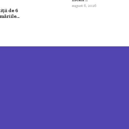
august 6, 2026
ții de 6
ăriile...