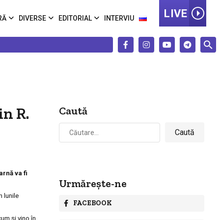
LIVE
RĂ
DIVERSE
EDITORIAL
INTERVIU
in R.
Caută
Caută
după:
rnă va fi
Urmărește-ne
n lunile
FACEBOOK
um și vino în