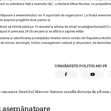
act cu adevărata față a neamului tău”, a declarat Mihai Nicolae, co-președinte 
sfășurare a evenimentului) vor fi suportate de organizatori. La finalul evenimen
lte surprize pregătite doar pentru ei.
rebuie să trimită până pe 13 ianuarie la adresa de email scoala@actiunea2012.
ra în perioada 24-26 ianuarie și se află la a șaptea ediție.
area şi valorificarea potenţialului tinerilor etnici români din Republica Moldo
e istorie, etnologie, folclor, management cultural şi de proiect, de dezvoltar
URMĂREȘTE POLITIK.MD PE
nuarie. Sextilul Mercur-Saturn insufla dorința de a fi mai
i asemănatoare