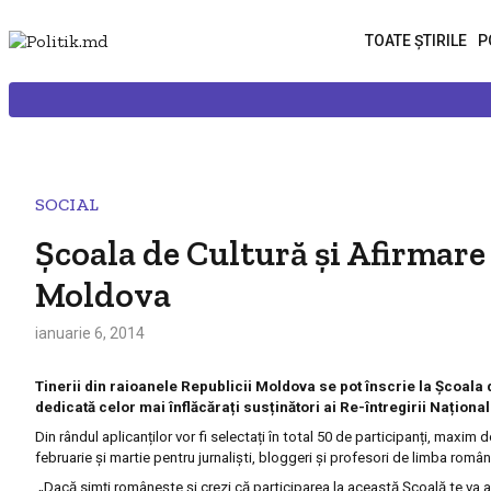
TOATE ȘTIRILE
P
SOCIAL
Școala de Cultură și Afirmare
Moldova
ianuarie 6, 2014
Tinerii din raioanele Republicii Moldova se pot înscrie la Școala 
dedicată celor mai înflăcărați susținători ai Re-întregirii Naționa
Din rândul aplicanților vor fi selectați în total 50 de participanți, maxim do
februarie și martie pentru jurnaliști, bloggeri și profesori de limba română
„Dacă simți românește și crezi că participarea la această Școală te va a