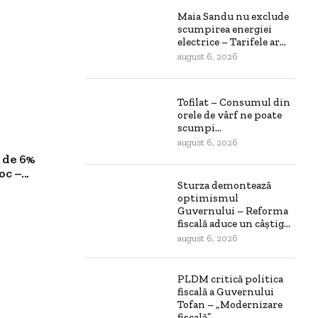
Maia Sandu nu exclude
scumpirea energiei
electrice – Tarifele ar...
august 6, 2026
Tofilat – Consumul din
orele de vârf ne poate
scumpi...
august 6, 2026
 de 6%
c –...
Sturza demontează
optimismul
Guvernului – Reforma
fiscală aduce un câștig...
august 6, 2026
PLDM critică politica
fiscală a Guvernului
Tofan – „Modernizare
fiscală”...