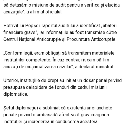
să detașăm o misiune de audit pentru a verifica și elucida
acuzațiile”, a afirmat oficialul.
Potrivit lui Popșoi, raportul auditului a identificat „abateri
financiare grave”, iar informațiile au fost transmise către
Centrul Național Anticorupție și Procuratura Anticorupție.
„Conform legii, eram obligați să transmitem materialele
instituțiilor competente. În caz contrar, riscam să fim
acuzați de mușamalizarea cazului”, a declarat ministrul.
Ulterior, instituțiile de drept au inițiat un dosar penal privind
presupusa delapidare de fonduri din cadrul misiunii
diplomatice.
Șeful diplomației a subliniat că existența unei anchete
penale privind o ambasadă afectează grav imaginea
instituției și încrederea în conducerea acesteia.