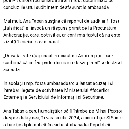
potrivit cărora rechemarea sa ar fi fost determinată de
concluziile unui audit intern desfășurat la ambasadă.
Mai mult, Ana Taban susține că raportul de audit ar fi fost
„falsificat” și invocă un răspuns primit de la Procuratura
Anticorupție, care, potrivit ei, ar confirma faptul că nu este
vizată în niciun dosar penal.
„Dovada este răspunsul Procuraturii Anticorupție, care
confirmă că nu fac parte din niciun dosar penal”, a declarat
aceasta.
În același timp, fosta ambasadoare a lansat acuzații și
întrebări legate de activitatea Ministerului Afacerilor
Externe și a Serviciului de Informații și Securitate.
Ana Taban a cerut jurnaliștilor să îl întrebe pe Mihai Popșoi
despre detașarea, în vara anului 2024, a unui ofițer SIS într-
o funcție diplomatică în cadrul Ambasadei Republicii