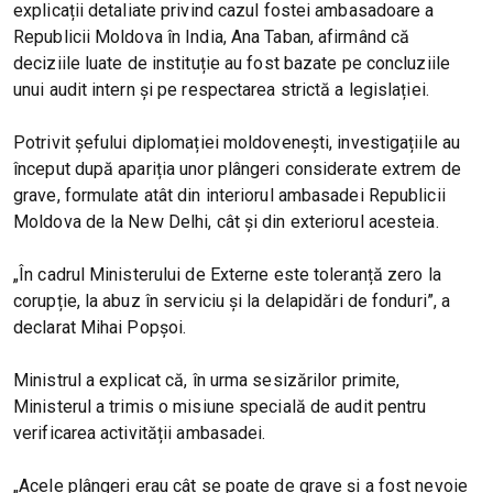
explicații detaliate privind cazul fostei ambasadoare a
Republicii Moldova în India, Ana Taban, afirmând că
deciziile luate de instituție au fost bazate pe concluziile
unui audit intern și pe respectarea strictă a legislației.
Potrivit șefului diplomației moldovenești, investigațiile au
început după apariția unor plângeri considerate extrem de
grave, formulate atât din interiorul ambasadei Republicii
Moldova de la New Delhi, cât și din exteriorul acesteia.
„În cadrul Ministerului de Externe este toleranță zero la
corupție, la abuz în serviciu și la delapidări de fonduri”, a
declarat Mihai Popșoi.
Ministrul a explicat că, în urma sesizărilor primite,
Ministerul a trimis o misiune specială de audit pentru
verificarea activității ambasadei.
„Acele plângeri erau cât se poate de grave și a fost nevoie