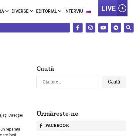
LIVE
RĂ
DIVERSE
EDITORIAL
INTERVIU
Caută
Caută
după:
Urmărește-ne
aţii Direcţiei
FACEBOOK
un reparații
emare încă