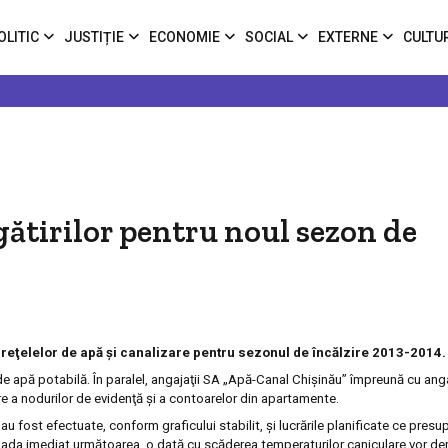
OLITIC
JUSTIȚIE
ECONOMIE
SOCIAL
EXTERNE
CULTU
gătirilor pentru noul sezon de
a reţelelor de apă și canalizare pentru sezonul de încălzire 2013-2014.
de apă potabilă. În paralel, angajaţii SA „Apă-Canal Chişinău” împreună cu angaj
e a nodurilor de evidenţă și a contoarelor din apartamente.
 fost efectuate, conform graficului stabilit, și lucrările planificate ce presup
n perioada imediat următoarea, o dată cu scăderea temperaturilor caniculare vor d