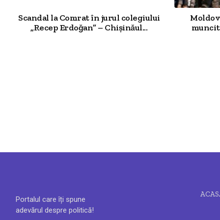
Scandal la Comrat în jurul colegiului
Moldova
„Recep Erdoğan” – Chișinăul...
muncit
ACAS
Portalul care îți spune
adevărul despre politică!