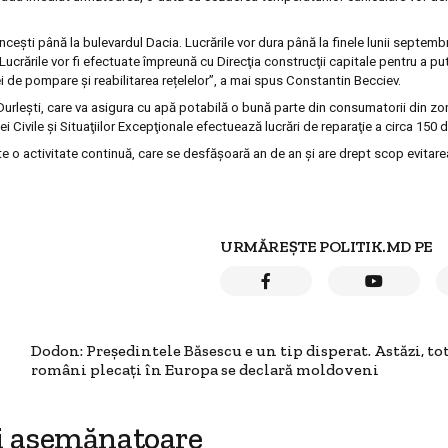
ceşti până la bulevardul Dacia. Lucrările vor dura până la finele lunii septembr
 Lucrările vor fi efectuate împreună cu Direcţia construcţii capitale pentru a pu
i de pompare şi reabilitarea rețelelor”
, a mai spus Constantin Becciev.
a Durleşti, care va asigura cu apă potabilă o bună parte din consumatorii din zo
i Civile şi Situaţiilor Excepţionale efectuează lucrări de reparaţie a circa 150 d
te o activitate continuă
,
care se desfășoară an de an și are drept scop evitarea 
URMĂREȘTE POLITIK.MD PE
Dodon: Preşedintele Băsescu e un tip disperat. Astăzi, to
români plecaţi în Europa se declară moldoveni
i asemănatoare