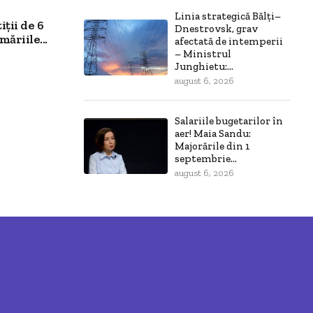
Linia strategică Bălți–
ții de 6
Dnestrovsk, grav
ăriile...
afectată de intemperii
– Ministrul
Junghietu:...
august 6, 2026
Salariile bugetarilor în
aer! Maia Sandu:
Majorările din 1
septembrie...
august 6, 2026