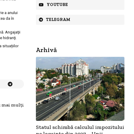
YOUTUBE
ie a anului
tea da în
TELEGRAM
nă.
A
ngajaţii
e hidranţi.
situațiilor
Arhivă
t mai mulţi
Statul schimbă calculul impozitului
pe locuințe din 2027 – Unii...