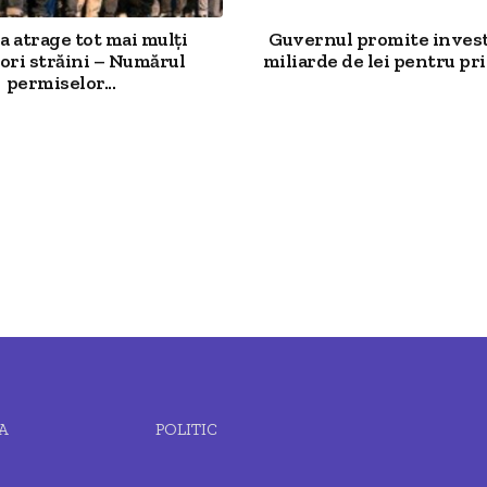
 atrage tot mai mulți
Guvernul promite investi
ori străini – Numărul
miliarde de lei pentru prim
permiselor...
A
POLITIC