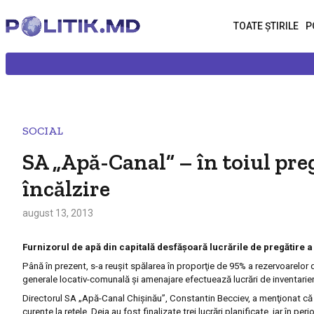
TOATE ȘTIRILE
P
SOCIAL
SA „Apă-Canal” – în toiul pre
încălzire
august 13, 2013
Furnizorul de apă din capitală desfășoară lucrările de pregătire 
Până în prezent, s-a reușit spălarea în proporţie de 95%
a
rezervoarelor 
generale locativ-comunală şi amenajare efectuează lucrări de inventarier
Directorul SA „Apă-Canal Chişinău”, Constantin Becciev, a menţionat că au
curente la rețele. Deja au fost finalizate trei lucrări planificate, iar î