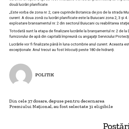
două lucrări planificate.
„Este vorba de zona nr. 2, care cuprinde Botanica de jos de la strada Mun
curent. A doua zonă cu lucrări planificate este la Buiucani zona 2, 3 și 4.
exploatare bransamentul nr. 2 din sectorul Buiucani cu reabilitarea staţie
Totodată sunt
la
etapa de finalizare lucrările la branșamentul nr. 2 de l
furnizorului de apă din capitală împreună cu angajaţii Serviciului Protecţie
L
ucrările vor fi finalizate până în luna octombrie anul curent. Aceasta es
excepționale.
A
nul trecut au fost înlocuiți peste 180 de hi
d
ranți.
POLITIK
Din cele 37 dosare, depuse pentru decernarea
Premiului Naţional, au fost selectate 31 eligibile
Postăr