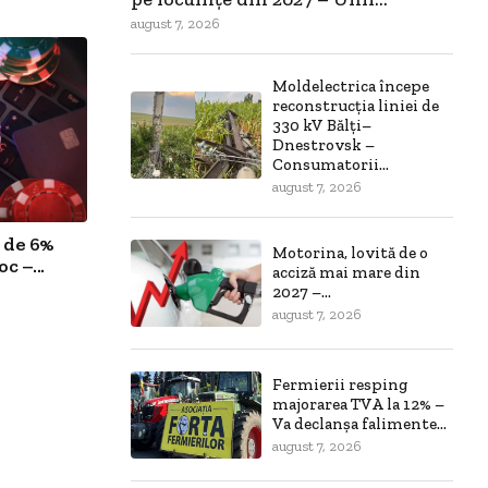
august 7, 2026
Moldelectrica începe
reconstrucția liniei de
330 kV Bălți–
Dnestrovsk –
Consumatorii...
august 7, 2026
 de 6%
Motorina, lovită de o
c –...
acciză mai mare din
2027 –...
august 7, 2026
Fermierii resping
majorarea TVA la 12% –
Va declanșa falimente...
august 7, 2026