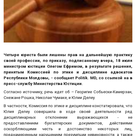
Четыре юриста были лишены прав на дальнейшую практику
своей профессии, по приказу, подписанному вчера, 18 июля
министром юстиции Олегом Ефримом, в результате решения,
принятым Комиссией по этике и дисциплине адвокатов
Республики Молдовы, - сообщает Politik. MD, со ссылкой на в
пресс-службу Министерства Юстиции.
Согласно источнику, речь идет об – Георигие Собьески-Камерзан,
Снежане Рошка, Николае Чумаке, и Юлии Делеу.
В частности, Комиссия по этике и дисциплине констатировала, что
Юлия Делеу совершила в ходе своей деятельности ряд
дисциплинарных отклонении выражающихся - не
предоставлением бухгалтерских документов, действиями
оскорбляющими честь и достоинство некоторых лиц,
преднамеренным нарушением презумпции невиновности, а также