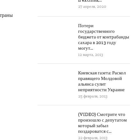
fi extinsă,...
27 апреля, 2020
страны
Потери
государственного
бюджета от контрабанды
сахара в 2013 году
могут...
12 марта, 2013
Киевская газета: Раскол
правящего Молдовой
альянса сулит
неприятности Украине
25 февраля, 2013
(VIDEO) Смотрите что
произошло с депутатом
который забыл
поздароватся с...
22 февраля, 2013