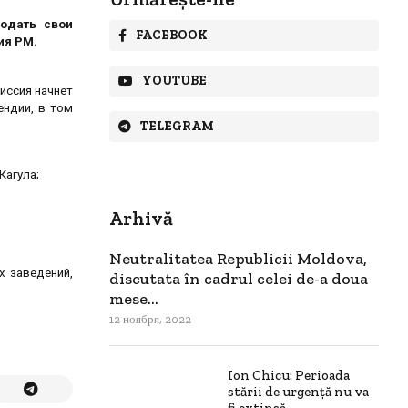
одать свои
FACEBOOK
ия РМ.
YOUTUBE
иссия начнет
ендии, в том
TELEGRAM
Кагула;
Arhivă
Neutralitatea Republicii Moldova,
х заведений,
discutata în cadrul celei de-a doua
mese...
12 ноября, 2022
Ion Chicu: Perioada
stării de urgenţă nu va