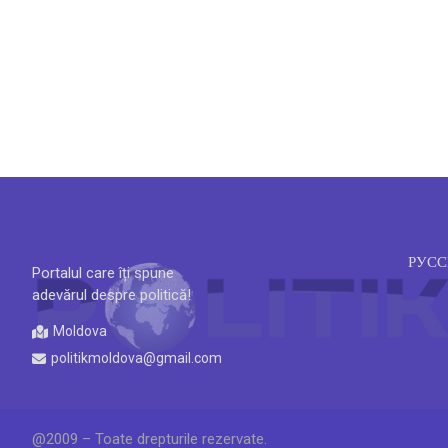
РУС
Portalul care îți spune
adevărul despre politică!
Moldova
politikmoldova@gmail.com
@2009 – Toate drepturile rezervate.