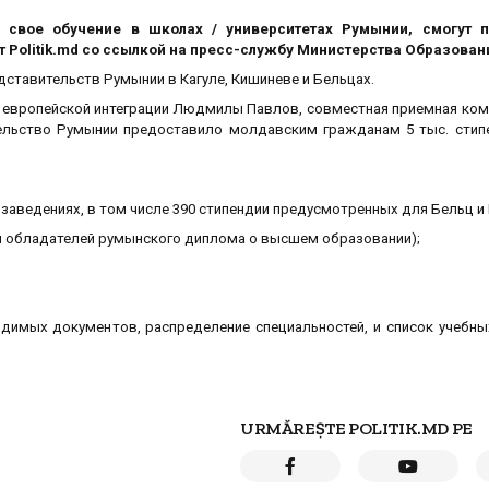
свое обучение в школах / университетах Румынии, смогут п
ает Politik.md со ссылкой на пресс-службу Министерства Образован
ставительств Румынии в Кагуле, Кишиневе и Бельцах.
 европейской интеграции Людмилы Павлов, совместная приемная ком
ительство Румынии предоставило молдавским гражданам 5 тыс. стип
 заведениях, в том числе 390 стипендии предусмотренных для Бельц и 
ля обладателей румынского диплома о высшем образовании);
имых документов, распределение специальностей, и список учебны
URMĂREȘTE POLITIK.MD PE