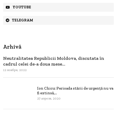
YOUTUBE
TELEGRAM
Arhivă
Neutralitatea Republicii Moldova, discutata în
cadrul celei de-a doua mese...
12 ноября, 2022
Ion Chicu: Perioada stării de urgenţă nu va
fi extinsă,...
27 апреля, 2020