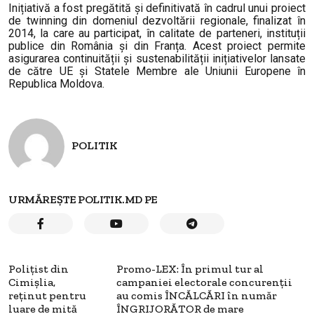
Inițiativă a fost pregătită și definitivată în cadrul unui proiect
de twinning din domeniul dezvoltării regionale, finalizat în
2014, la care au participat, în calitate de parteneri, instituții
publice din România și din Franța. Acest proiect permite
asigurarea continuității și sustenabilității inițiativelor lansate
de către UE și Statele Membre ale Uniunii Europene în
Republica Moldova.
POLITIK
URMĂREȘTE POLITIK.MD PE
Poliţist din
Promo-LEX: În primul tur al
Cimişlia,
campaniei electorale concurenții
reținut pentru
au comis ÎNCĂLCĂRI în număr
luare de mită
ÎNGRIJORĂTOR de mare