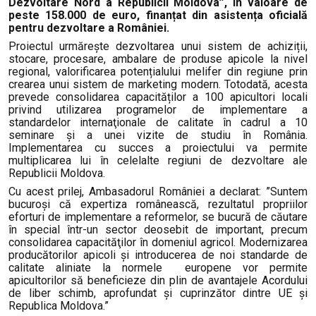
Dezvoltare Nord a Republicii Moldova”, în valoare de
peste 158.000 de euro, finanțat din asistența oficială
pentru dezvoltare a României.
Proiectul urmărește dezvoltarea unui sistem de achiziții,
stocare, procesare, ambalare de produse apicole la nivel
regional, valorificarea potențialului melifer din regiune prin
crearea unui sistem de marketing modern. Totodată, acesta
prevede consolidarea capacităților a 100 apicultori locali
privind utilizarea programelor de implementare a
standardelor internaţionale de calitate în cadrul a 10
seminare și a unei vizite de studiu în România.
Implementarea cu succes a proiectului va permite
multiplicarea lui în celelalte regiuni de dezvoltare ale
Republicii Moldova.
Cu acest prilej, Ambasadorul României a declarat: ”Suntem
bucuroşi că expertiza românească, rezultatul propriilor
eforturi de implementare a reformelor, se bucură de căutare
în special într-un sector deosebit de important, precum
consolidarea capacităţilor în domeniul agricol. Modernizarea
producătorilor apicoli și introducerea de noi standarde de
calitate aliniate la normele europene vor permite
apicultorilor să beneficieze din plin de avantajele Acordului
de liber schimb, aprofundat și cuprinzător dintre UE și
Republica Moldova.”