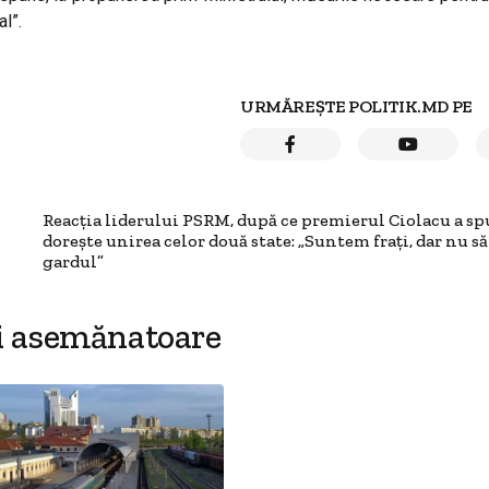
al”.
URMĂREȘTE POLITIK.MD PE
Reacția liderului PSRM, după ce premierul Ciolacu a spu
dorește unirea celor două state: „Suntem frați, dar nu să
gardul”
i asemănatoare