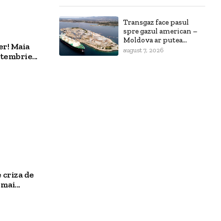
Transgaz face pasul
spre gazul american –
Moldova ar putea...
er! Maia
august 7, 2026
tembrie...
 criza de
mai...