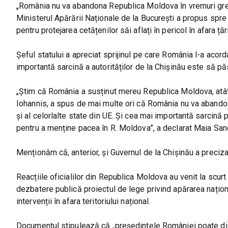
„România nu va abandona Republica Moldova în vremuri gre
Ministerul Apărării Naționale de la București a propus spre
pentru protejarea cetățenilor săi aflați în pericol în afara țări
Șeful statului a apreciat sprijinul pe care România l-a acor
importantă sarcină a autorităților de la Chișinău este să p
„Știm că România a susținut mereu Republica Moldova, atât î
Iohannis, a spus de mai multe ori că România nu va abando
și al celorlalte state din UE. Și cea mai importantă sarcin
pentru a menține pacea în R. Moldova”, a declarat Maia San
Menționăm că, anterior, și Guvernul de la Chișinău a precizat
Reacțiile oficialilor din Republica Moldova au venit la scur
dezbatere publică proiectul de lege privind apărarea națion
intervenții în afara teritoriului național.
Documentul stipulează că „președintele României poate dis