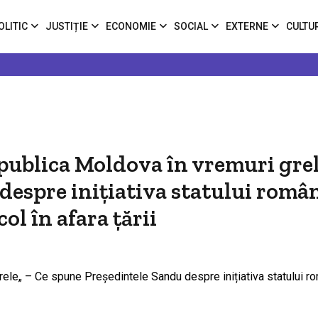
OLITIC
JUSTIȚIE
ECONOMIE
SOCIAL
EXTERNE
CULTU
ublica Moldova în vremuri grel
despre inițiativa statului român
col în afara țării