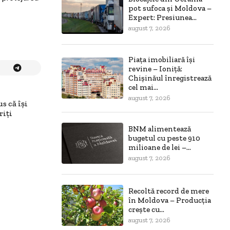
pot sufoca și Moldova –
Expert: Presiunea...
august 7, 2026
Piața imobiliară își
revine – Ioniță:
Chișinăul înregistrează
cel mai...
august 7, 2026
s că își
riți
BNM alimentează
bugetul cu peste 910
milioane de lei –...
august 7, 2026
Recoltă record de mere
în Moldova – Producția
crește cu...
august 7, 2026