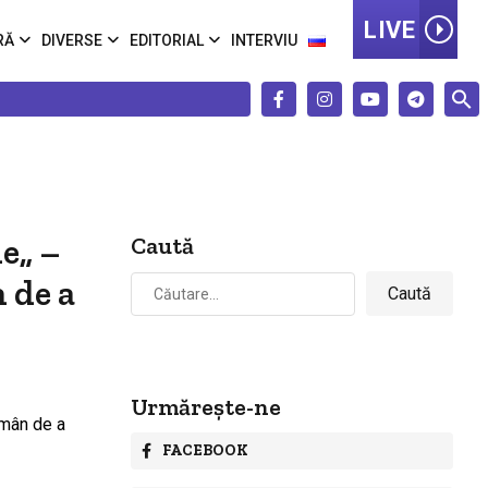
LIVE
RĂ
DIVERSE
EDITORIAL
INTERVIU
e„ –
Caută
Caută
 de a
după:
Urmărește-ne
FACEBOOK