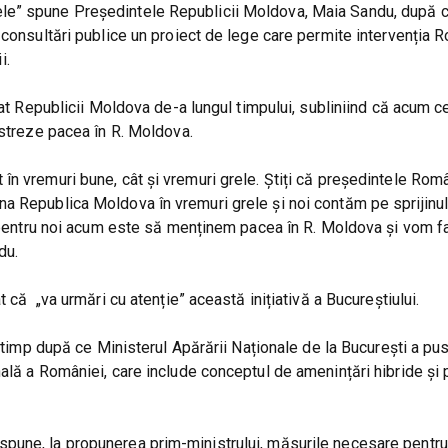
le” spune Președintele Republicii Moldova, Maia Sandu, după 
 consultări publice un proiect de lege care permite intervenția 
i.
dat Republicii Moldova de-a lungul timpului, subliniind că acum c
ăstreze pacea în R. Moldova.
n vremuri bune, cât și vremuri grele. Știți că președintele Româ
na Republica Moldova în vremuri grele și noi contăm pe sprijinu
ă pentru noi acum este să menținem pacea în R. Moldova și vom fa
du.
 că „va urmări cu atenție” această inițiativă a Bucureștiului.
t timp după ce Ministerul Apărării Naționale de la București a pus
ală a României, care include conceptul de amenințări hibride și
pune, la propunerea prim-ministrului, măsurile necesare pentru