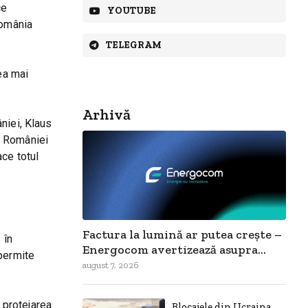
ce
YOUTUBE
România
TELEGRAM
ea mai
Arhivă
niei, Klaus
l României
ce totul
Factura la lumină ar putea crește –
 în
Energocom avertizează asupra...
 permite
august 7, 2026
 protejarea
Blocajele din Ucraina