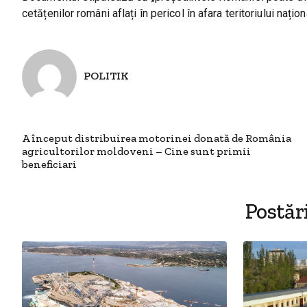
cetățenilor români aflați în pericol în afara teritoriului națion
POLITIK
A început distribuirea motorinei donată de România
agricultorilor moldoveni – Cine sunt primii
beneficiari
Postăr