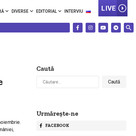
LIVE
RĂ
DIVERSE
EDITORIAL
INTERVIU
Caută
Caută
e
după:
Urmărește-ne
noiembrie.
FACEBOOK
mâniei,