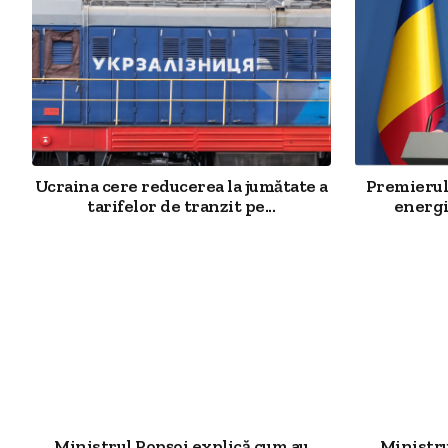
Ucraina cere reducerea la jumătate a
Premierul 
tarifelor de tranzit pe...
energi
Ministrul Popșoi explică cum au
Ministr