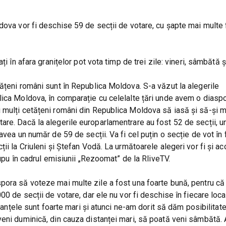
dova vor fi deschise 59 de secții de votare, cu șapte mai multe 
i în afara granițelor pot vota timp de trei zile: vineri, sâmbătă 
ățeni români sunt în Republica Moldova. S-a văzut la alegerile
lica Moldova, în comparație cu celelalte țări unde avem o diasp
 mulți cetățeni români din Republica Moldova să iasă și să-și 
are. Dacă la alegerile europarlamentrare au fost 52 de secții, 
avea un număr de 59 de secții. Va fi cel puțin o secție de vot în 
i la Criuleni și Ștefan Vodă. La următoarele alegeri vor fi și ac
Dupu în cadrul emisiunii „Rezoomat” de la RliveTV.
pora să voteze mai multe zile a fost una foarte bună, pentru c
00 de secții de votare, dar ele nu vor fi deschise în fiecare loca
stanțele sunt foarte mari și atunci ne-am dorit să dăm posibilitat
veni duminică, din cauza distanței mari, să poată veni sâmbătă.