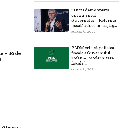
Sturza demontează
optimismul
Guvernului – Reforma
fiscală aduce un câștig...
august 6, 2026
PLDM critică politica
e – 80 de
fiscală a Guvernului
Tofan – „Modernizare
..
fiscală”...
august 6, 2026
 „Gheran-