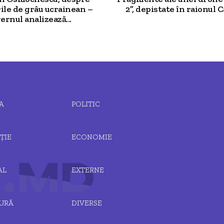
ile de grâu ucrainean –
2”, depistate în raionul Ca
ernul analizează...
A
POLITIC
ȚIE
ECONOMIE
AL
EXTERNE
URĂ
DIVERSE