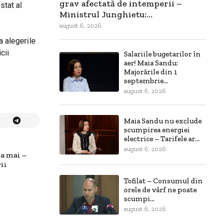
grav afectată de intemperii –
stat al
Ministrul Junghietu:...
august 6, 2026
a alegerile
cii
Salariile bugetarilor în
aer! Maia Sandu:
Majorările din 1
septembrie...
august 6, 2026
Maia Sandu nu exclude
scumpirea energiei
electrice – Tarifele ar...
august 6, 2026
na mai –
ii
Tofilat – Consumul din
orele de vârf ne poate
scumpi...
august 6, 2026