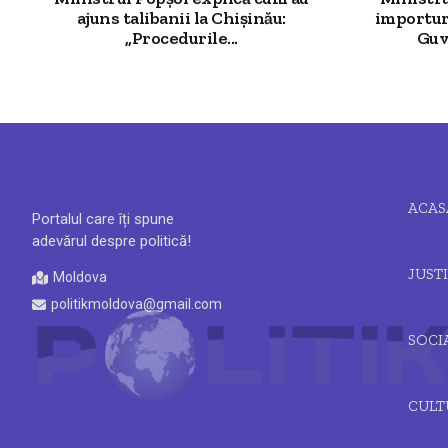
ajuns talibanii la Chișinău:
importur
„Procedurile...
Guv
ACAS
Portalul care îți spune
adevărul despre politică!
JUSTI
Moldova
politikmoldova@gmail.com
SOCI
CULT