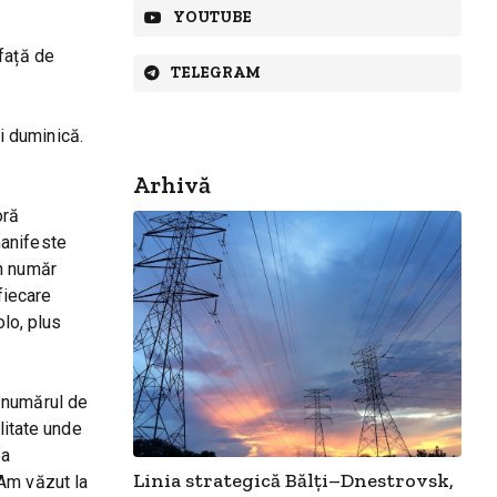
YOUTUBE
față de
TELEGRAM
și duminică.
Arhivă
oră
manifeste
un număr
fiecare
olo, plus
ă numărul de
litate unde
ea
Linia strategică Bălți–Dnestrovsk,
 Am văzut la