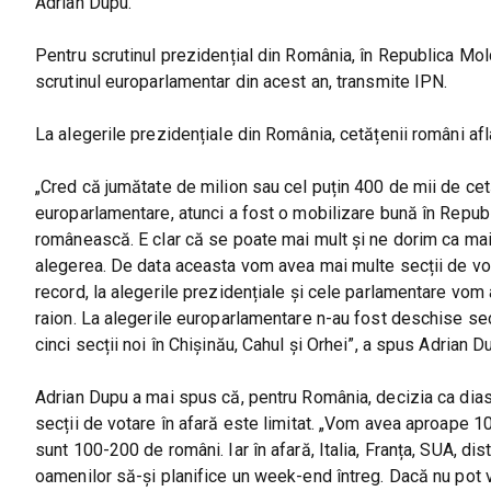
Adrian Dupu.
Pentru scrutinul prezidențial din România, în Republica Mol
scrutinul europarlamentar din acest an, transmite IPN.
La alegerile prezidențiale din România, cetățenii români aflaț
„Cred că jumătate de milion sau cel puțin 400 de mii de cet
europarlamentare, atunci a fost o mobilizare bună în Repub
românească. E clar că se poate mai mult și ne dorim ca mai
alegerea. De data aceasta vom avea mai multe secții de vot
record, la alegerile prezidențiale și cele parlamentare vom 
raion. La alegerile europarlamentare n-au fost deschise secți
cinci secții noi în Chișinău, Cahul și Orhei”, a spus Adrian 
Adrian Dupu a mai spus că, pentru România, decizia ca dias
secții de votare în afară este limitat. „Vom avea aproape 10
sunt 100-200 de români. Iar în afară, Italia, Franța, SUA, di
oamenilor să-și planifice un week-end întreg. Dacă nu pot 