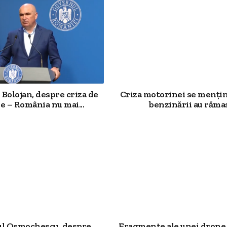
Bolojan, despre criza de
Criza motorinei se mențin
e – România nu mai...
benzinării au rămas.
ul Osmochescu, despre
Fragmente ale unei drone