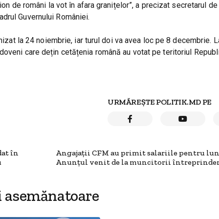
on de români la vot în afara granițelor”, a precizat secretarul de 
adrul Guvernului României.
nizat la 24 noiembrie, iar turul doi va avea loc pe 8 decembrie. L
oveni care dețin cetățenia română au votat pe teritoriul Republi
URMĂREȘTE POLITIK.MD PE
dat în
Angajații CFM au primit salariile pentru lu
u
Anunțul venit de la muncitorii întreprinder
i asemănatoare