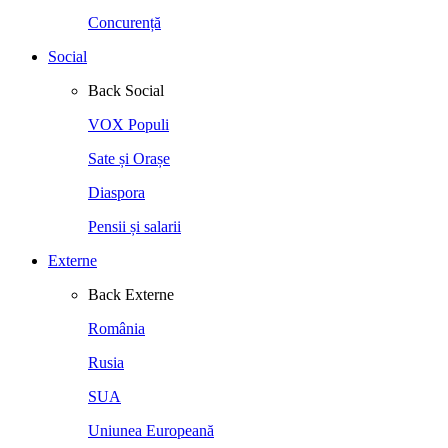
Concurență
Social
Back
Social
VOX Populi
Sate și Orașe
Diaspora
Pensii și salarii
Externe
Back
Externe
România
Rusia
SUA
Uniunea Europeană