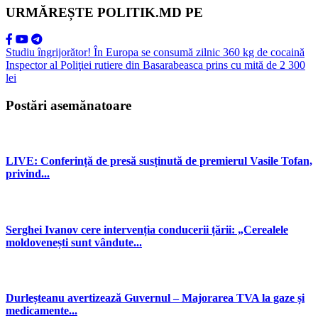
URMĂREȘTE POLITIK.MD PE
Studiu îngrijorător! În Europa se consumă zilnic 360 kg de cocaină
Inspector al Poliţiei rutiere din Basarabeasca prins cu mită de 2 300
lei
Postări asemănatoare
LIVE: Conferință de presă susținută de premierul Vasile Tofan,
privind...
Serghei Ivanov cere intervenția conducerii țării: „Cerealele
moldovenești sunt vândute...
Durleșteanu avertizează Guvernul – Majorarea TVA la gaze și
medicamente...