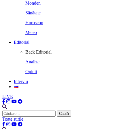
Monden
Sănătate
Horoscop
Meteo
Editorial
Back
Editorial
Analize
Opinii
Interviu
LIVE
Caută
după:
Toate stirile