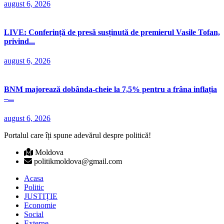
august 6, 2026
LIVE: Conferință de presă susținută de premierul Vasile Tofan,
privind...
august 6, 2026
BNM majorează dobânda-cheie la 7,5% pentru a frâna inflația
–...
august 6, 2026
Portalul care îți spune adevărul despre politică!
Moldova
politikmoldova@gmail.com
Acasa
Politic
JUSTIȚIE
Economie
Social
Externe