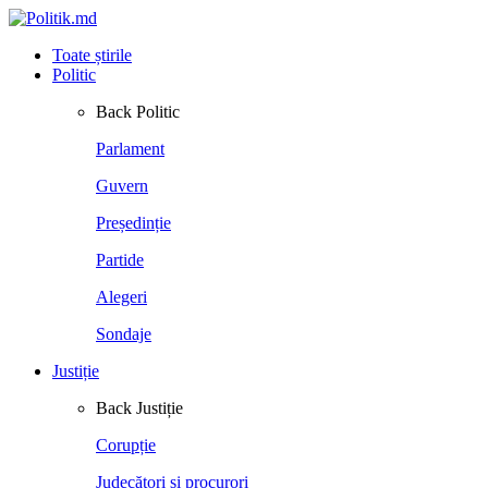
Toate știrile
Politic
Back
Politic
Parlament
Guvern
Președinție
Partide
Alegeri
Sondaje
Justiție
Back
Justiție
Corupție
Judecători și procurori