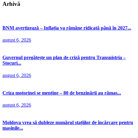
Arhivă
BNM avertizează – Inflația va rămâne ridicată până în 2027...
august 6, 2026
Guvernul pregătește un plan de criză pentru Transnistria –
Stocuri...
august 6, 2026
Criza motorinei se menține – 80 de benzinării au rămas...
august 6, 2026
Moldova vrea să dubleze numărul stațiilor de încărcare pentru
mașinile...