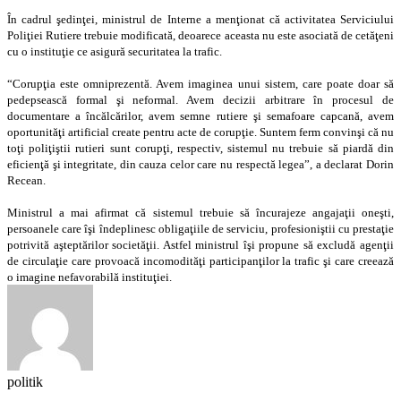
În cadrul şedinţei, ministrul de Interne a menţionat că activitatea Serviciului
Poliţiei Rutiere trebuie modificată, deoarece aceasta nu este asociată de cetăţeni
cu o instituţie
ce asigură securitatea la trafic.
“Corupţia este omniprezentă. Avem imaginea unui sistem, care poate doar să
pedepsească formal şi neformal. Avem decizii arbitrare în procesul de
documentare a încălcărilor, avem semne rutiere şi semafoare capcană, avem
oportunităţi artificial create pentru acte de corupţie. Suntem ferm convinşi că nu
toţi poliţiştii rutieri sunt corupţi, respectiv, sistemul nu trebuie să piardă din
eficienţă şi integritate, din cauza celor care nu respectă legea”, a declarat Dorin
Recean.
Ministrul a mai afirmat că sistemul trebuie să încurajeze angajaţii oneşti,
persoanele care îşi îndeplinesc obligaţiile de serviciu, profesioniştii cu prestaţie
potrivită aşteptărilor societăţii. Astfel ministrul îşi propune să excludă agenţii
de circulaţie care provoacă incomodităţi participanţilor la trafic şi care creează
o imagine nefavorabilă instituţiei.
politik