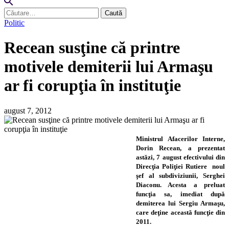
Caută
după:
Politic
Recean susţine că printre
motivele demiterii lui Armaşu
ar fi corupţia în instituţie
august 7, 2012
Ministrul Afacerilor Interne,
Dorin Recean, a prezentat
astăzi, 7 august efectivului din
Direcţia Poliţiei Rutiere noul
şef al subdiviziunii, Serghei
Diaconu. Acesta a preluat
funcţia sa, imediat după
demiterea lui Sergiu Armaşu,
care deţine această funcţie din
2011.