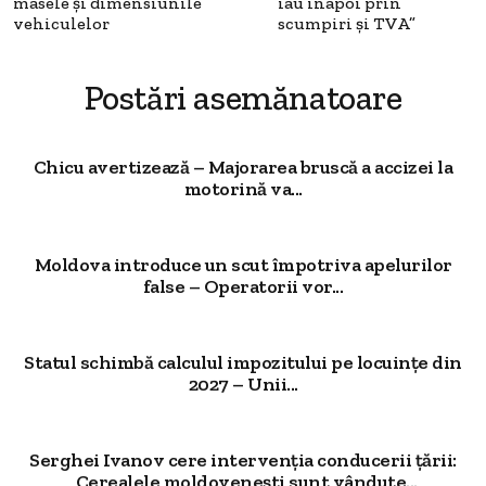
masele și dimensiunile
iau înapoi prin
vehiculelor
scumpiri și TVA”
Postări asemănatoare
Chicu avertizează – Majorarea bruscă a accizei la
motorină va...
Moldova introduce un scut împotriva apelurilor
false – Operatorii vor...
Statul schimbă calculul impozitului pe locuințe din
2027 – Unii...
Serghei Ivanov cere intervenția conducerii țării:
„Cerealele moldovenești sunt vândute...