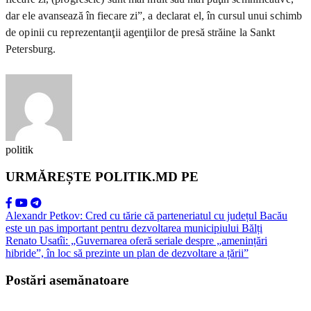
dar ele avansează în fiecare zi”, a declarat el, în cursul unui schimb
de opinii cu reprezentanţii agenţiilor de presă străine la Sankt
Petersburg.
politik
URMĂREȘTE POLITIK.MD PE
Alexandr Petkov: Cred cu tărie că parteneriatul cu județul Bacău
este un pas important pentru dezvoltarea municipiului Bălți
Renato Usatîi: „Guvernarea oferă seriale despre „amenințări
hibride”, în loc să prezinte un plan de dezvoltare a țării”
Postări asemănatoare