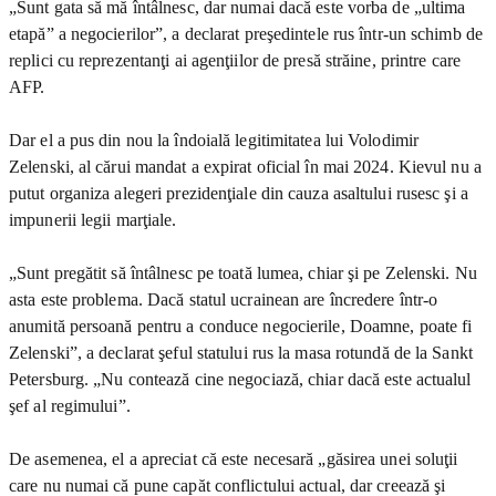
„Sunt gata să mă întâlnesc, dar numai dacă este vorba de „ultima
etapă” a negocierilor”, a declarat preşedintele rus într-un schimb de
replici cu reprezentanţi ai agenţiilor de presă străine, printre care
AFP.
Dar el a pus din nou la îndoială legitimitatea lui Volodimir
Zelenski, al cărui mandat a expirat oficial în mai 2024. Kievul nu a
putut organiza alegeri prezidenţiale din cauza asaltului rusesc şi a
impunerii legii marţiale.
„Sunt pregătit să întâlnesc pe toată lumea, chiar şi pe Zelenski. Nu
asta este problema. Dacă statul ucrainean are încredere într-o
anumită persoană pentru a conduce negocierile, Doamne, poate fi
Zelenski”, a declarat şeful statului rus la masa rotundă de la Sankt
Petersburg. „Nu contează cine negociază, chiar dacă este actualul
şef al regimului”.
De asemenea, el a apreciat că este necesară „găsirea unei soluţii
care nu numai că pune capăt conflictului actual, dar creează şi