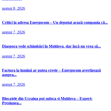
august 8, 2026
Critici la adresa Energocom – Un deputat acuză compania că...
august 7, 2026
Diaspora vede schimbări în Moldova, dar încă nu vrea să...
august 7, 2026
Factura la lumină ar putea crește – Energocom avertizează
asupra...
august 7, 2026
Blocajele din Ucraina pot sufoca și Moldova – Expert:
Presiunea...