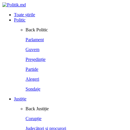
Toate știrile
Politic
Back
Politic
Parlament
Guvern
Președinție
Partide
Alegeri
Sondaje
Justiție
Back
Justiție
Corupție
Judecători și procurori