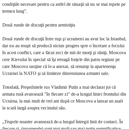
condiţiile necesare pentru ca astfel de situaţii să nu se mai repete pe
termen lung”.
Două runde de discuţii pentru armistiţiu
Două runde de discuţii între ruşi şi ucraineni au avut loc la Istanbul,
dar nu au reuşit să producă niciun progres spre o încetare a focului
în acest conflict, care a făcut zeci de mii de morţi şi răniţi. Moscova
cere Kievului în special să îşi retragă forţele din patru regiuni pe
care Moscova susţine că le-a anexat, să renunţe la apartenenţa
Ucrainei la NATO şi să limiteze dimensiunea armatei sale.
Totodată, Preşedintele rus Vladimir Putin a mai declarat joi că
armata rusă avansează "în fiecare zi" de-a lungul liniei frontului din
Ucraina, la mai mult de trei ani după ce Moscova a lansat un asalt
la scară largă asupra vecinului său.
„Trupele noastre avansează de-a lungul întregii linii de contact. În
fiecare zi, (progresele) sunt mai mult sau mai puţin semnificative,