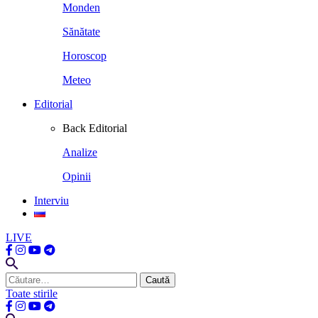
Monden
Sănătate
Horoscop
Meteo
Editorial
Back
Editorial
Analize
Opinii
Interviu
LIVE
Caută
după:
Toate stirile