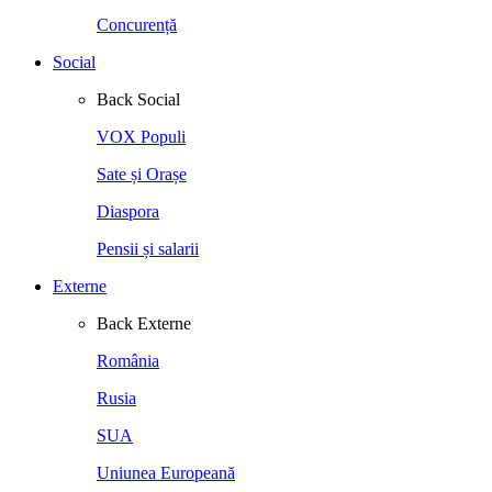
Concurență
Social
Back
Social
VOX Populi
Sate și Orașe
Diaspora
Pensii și salarii
Externe
Back
Externe
România
Rusia
SUA
Uniunea Europeană