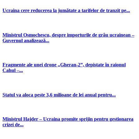
Ucraina cere reducerea la jumătate a tarifelor de tranzit pe...
Ministrul Osmochescu, despre importurile de grâu ucrainean –
Guvernul analizează...
Fragmente ale unei drone „Gheran-2”, depistate în raionul
Cahul –...
Statul va aloca peste 3,6 milioane de lei anual pentru...
Ministrul Hajder – Ucraina promite sprijin pentru gestionarea
crizei de...