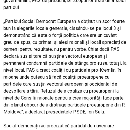
guvernământ, PAS de presiuni, iar scopul lor este de a slăbi
partidul
„Partidul Social Democrat European a obținut un scor foarte
bun la alegerile locale generale, clasându-se pe locul 3 și
demonstrând că este o forță politică care are un cuvânt
greu de spus, cu primari și aleși raionali și locali apreciați de
oameni pentru rezultate, nu pentru vorbe. Chiar dacă PAS
declară sus și tare că susține vectorul european și
permanent condamnă partidele de stânga pro-ruse, totuși, la
nivel local, PAS a creat coaliții cu partidele pro-Kremlin, în
raioane unde puteau să facă coaliții proeuropene cu
partidele care susțin vectorul european și occidental de
dezvoltare a țării. Refuzul de a coaliza cu proeuropeni la
nivel de Consilii raionale pentru a crea majorități face parte
din planul obscur de a distruge partidele proeuropene din R.
Moldova”, a declarat președintele PSDE, Ion Sula.
Social-democrații au precizat că partidul de guvernare