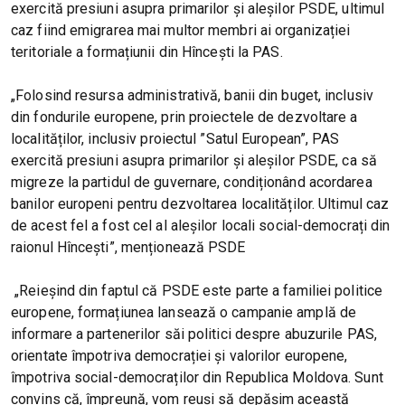
exercită presiuni asupra primarilor și aleșilor PSDE, ultimul
caz fiind emigrarea mai multor membri ai organizației
teritoriale a formațiunii din Hîncești la PAS.
„Folosind resursa administrativă, banii din buget, inclusiv
din fondurile europene, prin proiectele de dezvoltare a
localităților, inclusiv proiectul ”Satul European”, PAS
exercită presiuni asupra primarilor și aleșilor PSDE, ca să
migreze la partidul de guvernare, condiționând acordarea
banilor europeni pentru dezvoltarea localităților. Ultimul caz
de acest fel a fost cel al aleșilor locali social-democrați din
raionul Hîncești”, menționează PSDE
„Reieșind din faptul că PSDE este parte a familiei politice
europene, formațiunea lansează o campanie amplă de
informare a partenerilor săi politici despre abuzurile PAS,
orientate împotriva democrației și valorilor europene,
împotriva social-democraților din Republica Moldova. Sunt
convins că, împreună, vom reuși să depășim această