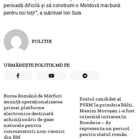
perioadă dificilă și să construim o Moldovă mai bună
pentru noi toți!”, a subliniat Ion Sula.
POLITIK
URMĂREȘTE POLITIK.MD PE
Bursa Română de Mărfuri
Fostul candidat al
anunță operaționalizarea
PSRM la primăria Bălți,
primei platforme
Maxim Moroșan i-a fost
electronice destinată
interzisă intrarea în
achiziționării de gaze
România – Ar
naturale pentru
reprezenta un pericol
consumatorii non-casnici
pentru statul român
din RM