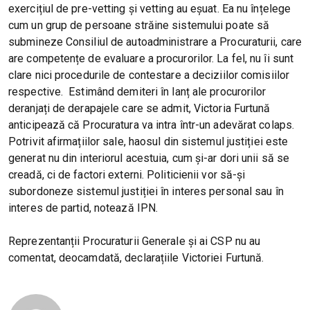
exercițiul de pre-vetting și vetting au eșuat. Ea nu înțelege
cum un grup de persoane străine sistemului poate să
submineze Consiliul de autoadministrare a Procuraturii, care
are competențe de evaluare a procurorilor. La fel, nu îi sunt
clare nici procedurile de contestare a deciziilor comisiilor
respective. Estimând demiteri în lanț ale procurorilor
deranjați de derapajele care se admit, Victoria Furtună
anticipează că Procuratura va intra într-un adevărat colaps.
Potrivit afirmațiilor sale, haosul din sistemul justiției este
generat nu din interiorul acestuia, cum și-ar dori unii să se
creadă, ci de factori externi. Politicienii vor să-și
subordoneze sistemul justiției în interes personal sau în
interes de partid, notează IPN.
Reprezentanții Procuraturii Generale și ai CSP nu au
comentat, deocamdată, declarațiile Victoriei Furtună.