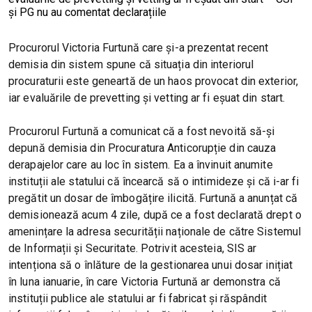
Procurorul Victoria Furtună care și-a prezentat recent
demisia din sistem spune că situația din interiorul
procuraturii este geneartă de un haos provocat din exterior,
iar evaluările de prevetting și vetting ar fi eșuat din start.
Procurorul Furtună a comunicat că a fost nevoită să-și
depună demisia din Procuratura Anticorupție din cauza
derapajelor care au loc în sistem. Ea a învinuit anumite
instituții ale statului că încearcă să o intimideze și că i-ar fi
pregătit un dosar de îmbogățire ilicită. Furtună a anunțat că
demisionează acum 4 zile, după ce a fost declarată drept o
amenințare la adresa securității naționale de către Sistemul
de Informații și Securitate. Potrivit acesteia, SIS ar
intenționa să o înlăture de la gestionarea unui dosar inițiat
în luna ianuarie, în care Victoria Furtună ar demonstra că
instituții publice ale statului ar fi fabricat și răspândit