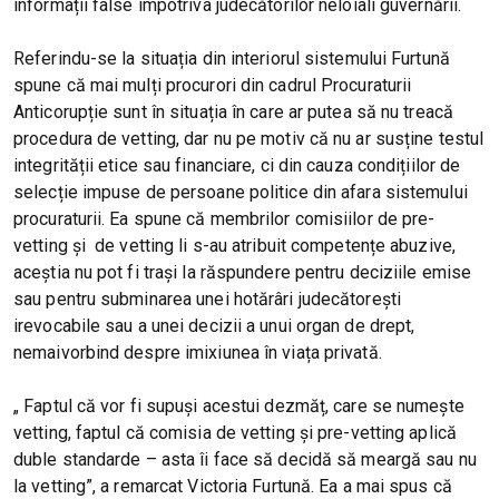
informații false împotriva judecătorilor neloiali guvernării.
Referindu-se la situația din interiorul sistemului Furtună
spune că mai mulți procurori din cadrul Procuraturii
Anticorupție sunt în situația în care ar putea să nu treacă
procedura de vetting, dar nu pe motiv că nu ar susține testul
integrității etice sau financiare, ci din cauza condițiilor de
selecție impuse de persoane politice din afara sistemului
procuraturii. Ea spune că membrilor comisiilor de pre-
vetting și de vetting li s-au atribuit competențe abuzive,
aceștia nu pot fi trași la răspundere pentru deciziile emise
sau pentru subminarea unei hotărâri judecătorești
irevocabile sau a unei decizii a unui organ de drept,
nemaivorbind despre imixiunea în viața privată.
„ Faptul că vor fi supuși acestui dezmăț, care se numește
vetting, faptul că comisia de vetting și pre-vetting aplică
duble standarde – asta îi face să decidă să meargă sau nu
la vetting”, a remarcat Victoria Furtună. Ea a mai spus că