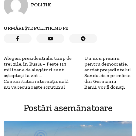
POLITIK
URMĂREȘTE POLITIK.MD PE
Alegeri prezidențiale, timp de
Un nou premiu
trei zile, în Rusia – Peste 113
pentru democrație,
milioane de alegători sunt
aordat președintelui
așteptași la vot –
Sandu, de o primărie
Comunitatea internațională
din Germania –
nu va recunoaște scrutinul
Banii vor fi donați
Postări asemănatoare