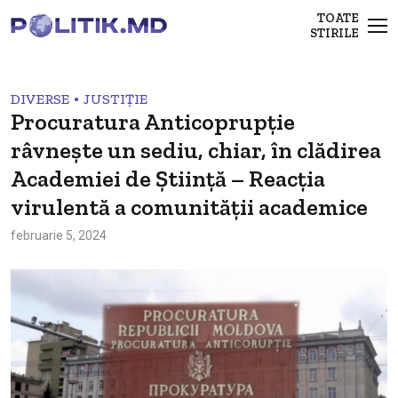
TOATE
STIRILE
•
DIVERSE
JUSTIȚIE
Procuratura Anticoprupție
râvnește un sediu, chiar, în clădirea
Academiei de Știință – Reacția
virulentă a comunității academice
februarie 5, 2024