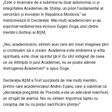
„Este o încercare de a submina nu doar autonomia, ci și
integritatea Academiei de Științe, un pilon fundamental al
cercetării și inovației în Republica Moldova," se
menționează în Declarație. Mai mulți academicieni și-au
exprimat nedumerirea inclusiv Eugen Doga, unul dintre
membrii distinși ai AȘM,
„Noi, academicienii, sîntem acei care am creat imaginea țării
și continuăm să o creăm. Academia este emblema și elita
spirituală, este chiar spiritul țării! Eu sînt indignat de ceea
ce se întîmplă în jurul Academiei, nu se poate admite
distrugerea Academiei!" a spus Doga
Declarația AȘM a fost susținută de mai mulți membri,
printre care academicianul Andrei Eșanu, care a subliniat că
„declarația pregătită de Prezidiu este un adevărat manifest,
un strigăt de alarmă. Noi nu sîntem împotriva luptei cu
corupția, dar nu cu prețul sacrificării științei."