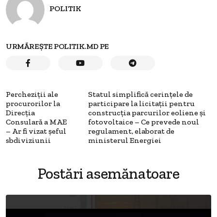
POLITIK
URMĂREȘTE POLITIK.MD PE
Percheziții ale
Statul simplifică cerințele de
procurorilor la
participare la licitații pentru
Direcția
construcția parcurilor eoliene și
Consulară a MAE
fotovoltaice – Ce prevede noul
– Ar fi vizat șeful
regulament, elaborat de
sbdiviziunii
ministerul Energiei
Postări asemănatoare