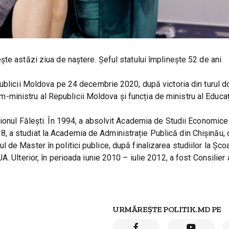
te astăzi ziua de naștere. Șeful statului împlinește 52 de ani
ublicii Moldova pe 24 decembrie 2020, după victoria din turul do
rim-ministru al Republicii Moldova și funcția de ministru al Educaț
ionul Fălești. În 1994, a absolvit Academia de Studii Economice
 a studiat la Academia de Administrație Publică din Chișinău, 
tlul de Master în politici publice, după finalizarea studiilor la Șco
 Ulterior, în perioada iunie 2010 – iulie 2012, a fost Consilier 
URMĂREȘTE POLITIK.MD PE