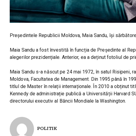
Președintele Republicii Moldova, Maia Sandu, își sărbătoreș
Maia Sandu a fost învestită în funcția de Președinte al Rep
alegerilor prezidențiale. Anterior, ea a deținut fotoliul de p
Maia Sandu s-a născut pe 24 mai 1972, în satul Risipeni, ra
Moldova, Facultatea de Management. Din 1995 până în 1998,
titlul de Master în relații internaționale. În 2010 a obținut ti
Kennedy de administrație publică a Universității Harvard SUA.
directorului executiv al Băncii Mondiale la Washington.
POLITIK