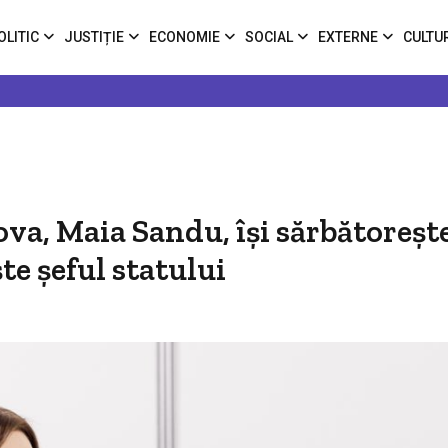
OLITIC
JUSTIȚIE
ECONOMIE
SOCIAL
EXTERNE
CULTU
va, Maia Sandu, își sărbătoreșt
te șeful statului