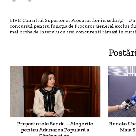
LIVE: Consiliul Superior al Procurorilor în ședință – Un
concursul pentru funcția de Procuror General exclus di
mai proba de interviu cu trei concurenți rămași în curs
Postăr
Președintele Sandu – Alegerile
Renato Usa
pentru Adunarea Populară a
Maia S
Găgăuziei ar...