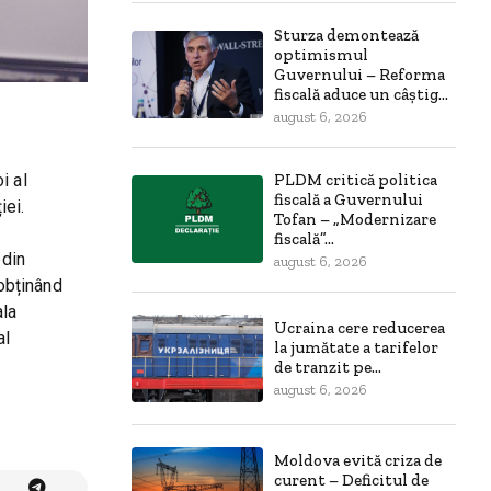
Sturza demontează
optimismul
Guvernului – Reforma
fiscală aduce un câștig...
august 6, 2026
PLDM critică politica
i al
fiscală a Guvernului
iei.
Tofan – „Modernizare
fiscală”...
 din
august 6, 2026
obținând
ala
Ucraina cere reducerea
al
la jumătate a tarifelor
de tranzit pe...
august 6, 2026
Moldova evită criza de
curent – Deficitul de