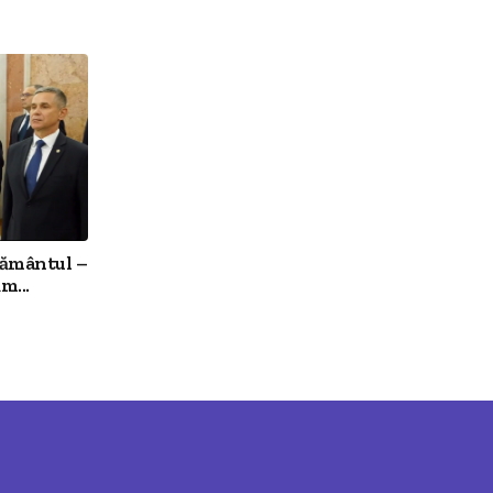
rământul –
m...