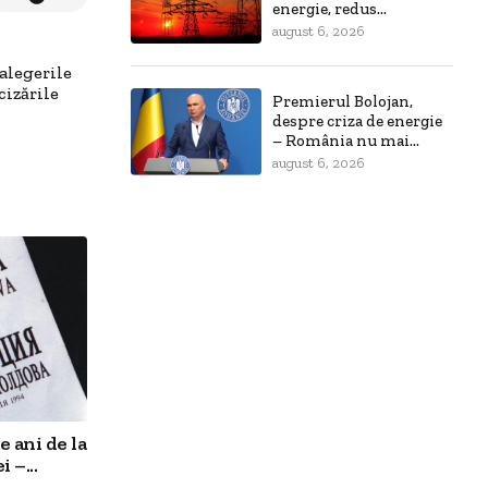
energie, redus...
august 6, 2026
 alegerile
cizările
Premierul Bolojan,
despre criza de energie
– România nu mai...
august 6, 2026
 ani de la
 –...