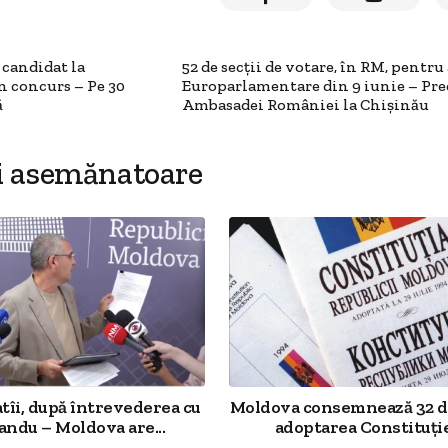
 candidat la
52 de secții de votare, în RM, pentru
n concurs – Pe 30
Europarlamentare din 9 iunie – Pre
ă
Ambasadei României la Chișinău
i asemănatoare
tîi, după întrevederea cu
Moldova consemnează 32 de
andu – Moldova are...
adoptarea Constituției