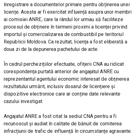
înregistrare a documentelor primare pentru obținerea unei
licențe. Acesta ar fi exercitat influență asupra unor membri
ai comisiei ANRE, care la rândul lor urmau să faciliteze
procesul de obținere în termeni proximi a licenței privind
importul şi comercializarea de combustibil pe teritoriul
Republicii Moldova. Ca rezultat, licența a fost eliberată a
doua zi de la depunerea pachetului de acte.
În cadrul perchezițiilor efectuate, ofițerii CNA au ridicat
corespondența purtată anterior de angajatul ANRE cu
reprezentantul agentului economic interesat de obținerea
rezultatului urmărit, inclusiv dosarul de licențiere și
dispozitive electronice care ar conține date relevante
cazului investigat.
Angajatul ANRE a fost citat la sediul CNA pentru a fi
recunoscut și audiat în calitate de bănuit de comiterea
infracțiunii de trafic de influență în circumstanțe agravante.