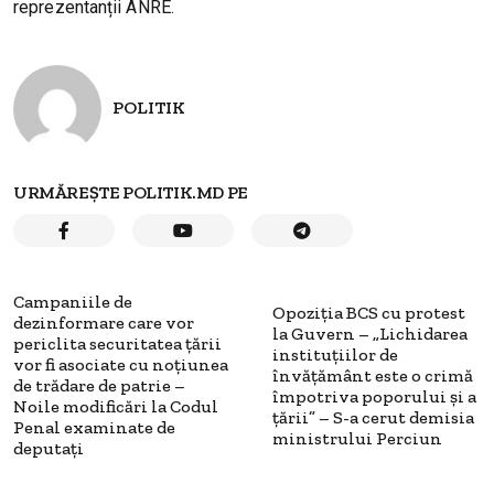
reprezentanții ANRE.
POLITIK
URMĂREȘTE POLITIK.MD PE
Campaniile de
Opoziția BCS cu protest
dezinformare care vor
la Guvern – „Lichidarea
periclita securitatea țării
instituțiilor de
vor fi asociate cu noțiunea
învățământ este o crimă
de trădare de patrie –
împotriva poporului și a
Noile modificări la Codul
țării” – S-a cerut demisia
Penal examinate de
ministrului Perciun
deputați