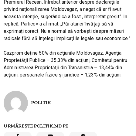
Premierul Recean, întrebat anterior despre declarațiile
privind naționalizarea Moldovagaz, a negat că ar fi avut
această intenție, sugerând că a fost „interpretat greșit”. În
replică, Parlicov a afirmat: „Păi atunci învățați să vă
exprimați corect. Nu e normal să vorbești despre măsuri
radicale fără să înțelegi implicațiile legale sau economice.”
Gazprom deţine 50% din acţiunile Moldovagaz, Agenţia
Proprietăţii Publice – 35,33% din acţiuni, Comitetul pentru
Administrarea Proprietăţii din Transnistria – 13,44% din
acţiuni, persoanele fizice şi juridice – 1,23% din acţiuni.
POLITIK
URMĂREȘTE POLITIK.MD PE