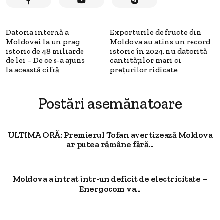
Datoria internă a
Exporturile de fructe din
Moldovei la un prag
Moldova au atins un record
istoric de 48 miliarde
istoric în 2024, nu datorită
de lei – De ce s-a ajuns
cantităților mari ci
la această cifră
prețurilor ridicate
Postări asemănatoare
ULTIMA ORĂ: Premierul Tofan avertizează Moldova
ar putea rămâne fără...
Moldova a intrat într-un deficit de electricitate –
Energocom va...