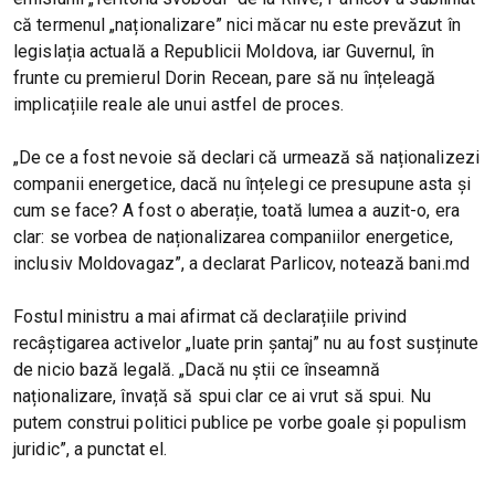
că termenul „naționalizare” nici măcar nu este prevăzut în
legislația actuală a Republicii Moldova, iar Guvernul, în
frunte cu premierul Dorin Recean, pare să nu înțeleagă
implicațiile reale ale unui astfel de proces.
„De ce a fost nevoie să declari că urmează să naționalizezi
companii energetice, dacă nu înțelegi ce presupune asta și
cum se face? A fost o aberație, toată lumea a auzit-o, era
clar: se vorbea de naționalizarea companiilor energetice,
inclusiv Moldovagaz”, a declarat Parlicov, notează bani.md
Fostul ministru a mai afirmat că declarațiile privind
recâștigarea activelor „luate prin șantaj” nu au fost susținute
de nicio bază legală. „Dacă nu știi ce înseamnă
naționalizare, învață să spui clar ce ai vrut să spui. Nu
putem construi politici publice pe vorbe goale și populism
juridic”, a punctat el.