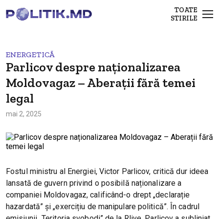
TOATE
STIRILE
ENERGETICĂ
Parlicov despre naționalizarea
Moldovagaz – Aberații fără temei
legal
mai 2, 2025
Fostul ministru al Energiei, Victor Parlicov, critică dur ideea
lansată de guvern privind o posibilă naționalizare a
companiei Moldovagaz, calificând-o drept „declarație
hazardată” și „exercițiu de manipulare politică”. În cadrul
emisiunii „Teritoria svobodi” de la Rlive, Parlicov a subliniat