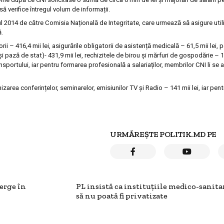
 să verifice întregul volum de informații.
2014 de către Comisia Națională de Integritate, care urmează să asigure utili
ă.
orii – 416,4 mii lei, asigurările obligatorii de asistență medicală – 61,5 mii lei, 
 și pază de stat)- 431,9 mii lei, rechizitele de birou și mărfuri de gospodărie – 12
nsportului, iar pentru formarea profesională a salariaților, membrilor CNI li se
nizarea conferințelor, seminarelor, emisiunilor TV și Radio – 141 mii lei, iar pen
URMĂREȘTE POLITIK.MD PE
erge în
PL insistă ca instituţiile medico-sanita
să nu poată fi privatizate