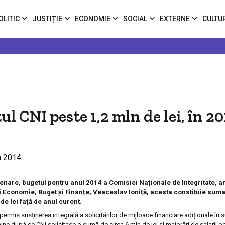
OLITIC
JUSTIȚIE
ECONOMIE
SOCIAL
EXTERNE
CULTU
l CNI peste 1,2 mln de lei, în 20
enare, bugetul pentru anul 2014 a Comisiei Naționale de Integritate, a
ei Economie, Buget și Finanțe, Veaceslav Ioniță, acesta constituie suma
e lei față de anul curent.
 permis susținerea integrală a solicitărilor de mijloace financiare adiționale în
ne după ce CNI solicitase o sumă de circa 6 mln de lei și majorări de salarii p