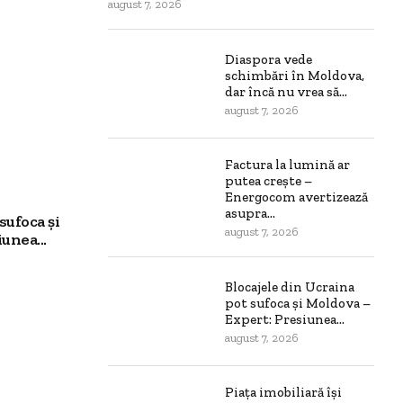
august 7, 2026
Diaspora vede
schimbări în Moldova,
dar încă nu vrea să...
august 7, 2026
Factura la lumină ar
putea crește –
Energocom avertizează
asupra...
sufoca și
august 7, 2026
unea...
Blocajele din Ucraina
pot sufoca și Moldova –
Expert: Presiunea...
august 7, 2026
Piața imobiliară își