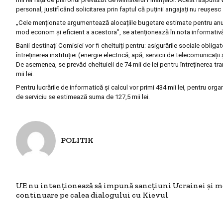
personal, justificând solicitarea prin faptul că puținii angajați nu reușesc
„Cele menționate argumentează alocațiile bugetare estimate pentru anul 
mod econom și eficient a acestora”, se atenționează în nota informativ
Banii destinați Comisiei vor fi cheltuiți pentru: asigurările sociale obligat
întreținerea instituției (energie electrică, apă, servicii de telecomunicații
De asemenea, se prevăd cheltuieli de 74 mii de lei pentru întreținerea tra
mii lei.
Pentru lucrările de informatică și calcul vor primi 434 mii lei, pentru orga
de serviciu se estimează suma de 127,5 mii lei.
POLITIK
UE nu intenționează să impună sancțiuni Ucrainei și m
continuare pe calea dialogului cu Kievul