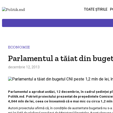
TOATE ȘTIRILE
P
ECONOMIE
Parlamentul a tăiat din bugetu
decembrie 12, 2013
Parlamentul a aprobat astăzi, 12 decembrie, în cadrul ședinței pl
Politik.md. Potrivit proiectului prezentat de președintele Comisi
4,044 mln de lei, ceea ce înseamnă că e mai mic cu circa 1,2 mln d
Autorii proiectului afirmă că, în condițiile de austeritate bugetară nu s-a
mii lei față de plafonul prevăzut de Ministerul Finanțelor.
Acest răspuns vi