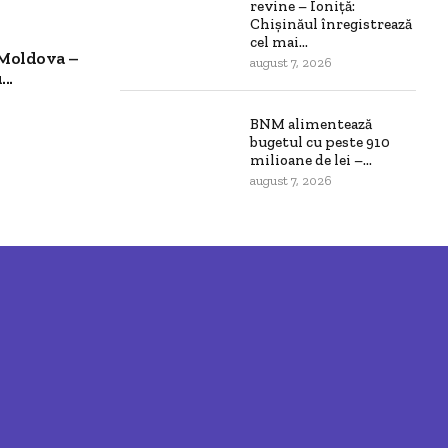
revine – Ioniță:
Chișinăul înregistrează
cel mai...
 Moldova –
august 7, 2026
..
BNM alimentează
bugetul cu peste 910
milioane de lei –...
august 7, 2026