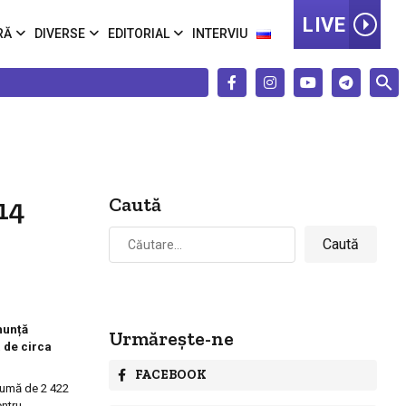
LIVE
RĂ
DIVERSE
EDITORIAL
INTERVIU
14
Caută
Caută
după:
nunță
Urmărește-ne
 de circa
FACEBOOK
 sumă de 2 422
entru