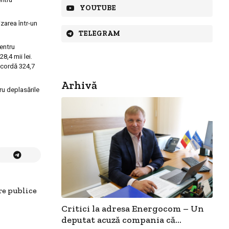
YOUTUBE
zarea într-un
TELEGRAM
pentru
8,4 mii lei.
 acordă 324,7
Arhivă
tru deplasările
re publice
Critici la adresa Energocom – Un
deputat acuză compania că...