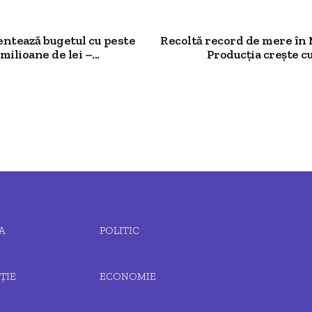
ntează bugetul cu peste
Recoltă record de mere în
milioane de lei –...
Producția crește cu.
A
POLITIC
ȚIE
ECONOMIE