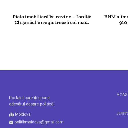
Piața imobiliară își revine – Ioniță:
BNM alime
Chișinăul înregistrează cel mai...
910 
ACAS
Portalul care îți spune
adevărul despre politică!
JUSTI
Moldova
politikmoldova@gmail.com