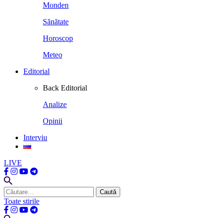
Monden
Sănătate
Horoscop
Meteo
Editorial
Back
Editorial
Analize
Opinii
Interviu
LIVE
Caută
după:
Toate stirile