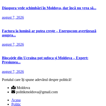
Diaspora vede schimbări în Moldova, dar încă nu vrea să...
august 7, 2026
Factura la lumină ar putea crește – Energocom avertizează
asupra...
august 7, 2026
Blocajele din Ucraina pot sufoca și Moldova – Expert:
Presiunea...
august 7, 2026
Portalul care îți spune adevărul despre politică!
Moldova
politikmoldova@gmail.com
Acasa
Politic