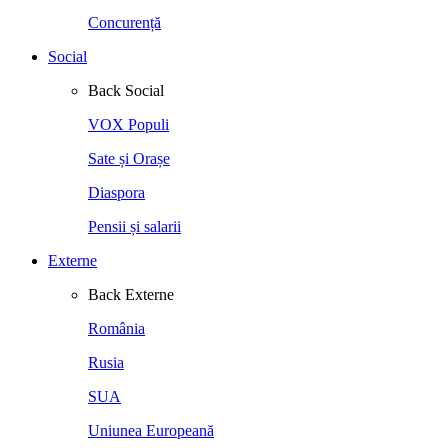
Concurență
Social
Back
Social
VOX Populi
Sate și Orașe
Diaspora
Pensii și salarii
Externe
Back
Externe
România
Rusia
SUA
Uniunea Europeană