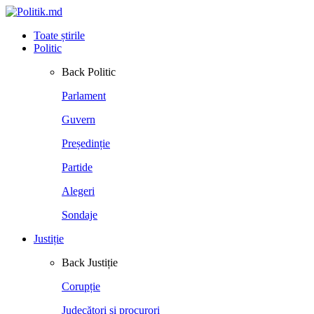
Toate știrile
Politic
Back
Politic
Parlament
Guvern
Președinție
Partide
Alegeri
Sondaje
Justiție
Back
Justiție
Corupție
Judecători și procurori