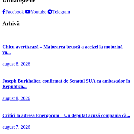
Urmărește-ne
Facebook
Youtube
Telegram
Arhivă
Chicu avertizează – Majorarea bruscă a accizei la motorină
va...
august 8, 2026
Joseph Burkhalter, confirmat de Senatul SUA ca ambasador în
Republica...
august 8, 2026
Critici la adresa Energocom – Un deputat acuză compania că...
august 7, 2026