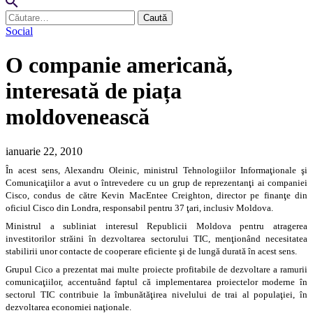
Caută
după:
Social
O companie americană,
interesată de piața
moldovenească
ianuarie 22, 2010
În acest sens, Alexandru Oleinic, ministrul Tehnologiilor Informaţionale şi
Comunicaţiilor a avut o întrevedere cu un grup de reprezentanţi ai companiei
Cisco, condus de către Kevin MacEntee Creighton, director pe finanţe din
oficiul Cisco din Londra, responsabil pentru 37 ţari, inclusiv Moldova.
Ministrul a subliniat interesul Republicii Moldova pentru atragerea
investitorilor străini în dezvoltarea sectorului TIC, menţionând necesitatea
stabilirii unor contacte de cooperare eficiente şi de lungă durată în acest sens.
Grupul Cico a prezentat mai multe proiecte profitabile de dezvoltare a ramurii
comunicaţiilor, accentuând faptul că implementarea proiectelor moderne în
sectorul TIC contribuie la îmbunătăţirea nivelului de trai al populaţiei, în
dezvoltarea economiei naţionale.