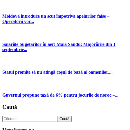
Moldova introduce un scut împotriva apelurilor false –
Operatorii vor...
Salariile bugetarilor în aer! Maia Sandu: Majorările din 1
septembrie...
Statul promite să nu atingă coșul de bază al oamenilor,...
Guvernul propune taxă de 6% pentru jocurile de noroc –...
Caută
Caută
după: