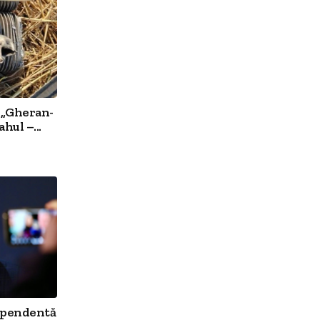
 „Gheran-
hul –...
ependentă