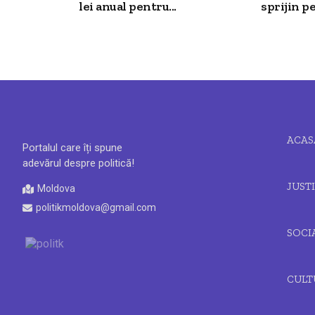
lei anual pentru...
sprijin p
ACAS
Portalul care îți spune
adevărul despre politică!
JUSTI
Moldova
politikmoldova@gmail.com
SOCI
CULT