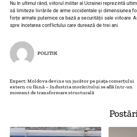
Nu în ultimul rând, viitorul militar al Ucrainei reprezintă ult
să limiteze livrările de arme occidentale și dimensiunea fo
forțe armate puternice ca bază a securității sale viitoare. 
spre încetarea conflictului care durează de trei ani.
POLITIK
Expert: Moldova devine un jucător pe piața comerțului
extern cu făină – Industria morăritului se află într-un
moment de transformare structurală
Postăr