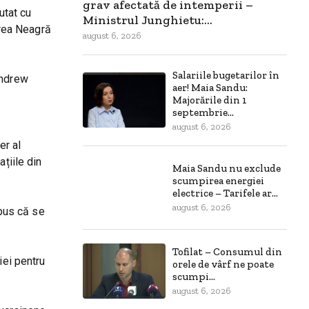
grav afectată de intemperii –
utat cu
Ministrul Junghietu:...
area Neagră
august 6, 2026
Salariile bugetarilor în
Andrew
aer! Maia Sandu:
Majorările din 1
septembrie...
august 6, 2026
er al
țiile din
Maia Sandu nu exclude
scumpirea energiei
electrice – Tarifele ar...
august 6, 2026
spus că se
Tofilat – Consumul din
iei pentru
orele de vârf ne poate
scumpi...
august 6, 2026