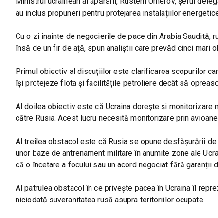
Ministrul ucrainean al apărării, Rustem Umerov, șeful deleg
au inclus propuneri pentru protejarea instalațiilor energetice ș
Cu o zi înainte de negocierile de pace din Arabia Saudită, r
însă de un fir de ață, spun analiștii care prevăd cinci mari o
Primul obiectiv al discuțiilor este clarificarea scopurilor c
își protejeze flota și facilitățile petroliere decât să opreas
Al doilea obiectiv este că Ucraina dorește și monitorizare mi
către Rusia. Acest lucru necesită monitorizare prin avioane 
Al treilea obstacol este că Rusia se opune desfășurării de 
unor baze de antrenament militare în anumite zone ale Ucrai
că o încetare a focului sau un acord negociat fără garanții
Al patrulea obstacol în ce privește pacea în Ucraina îl repr
niciodată suveranitatea rusă asupra teritoriilor ocupate.