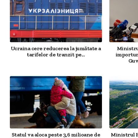
Ucraina cere reducerea la jumătate a
Ministr
tarifelor de tranzit pe...
importur
Guv
Statul va aloca peste 3,6 milioane de
Ministrul 