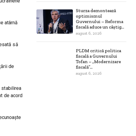
-ucrainene
Sturza demontează
optimismul
Guvernului – Reforma
ce atârnă
fiscală aduce un câștig...
august 6, 2026
resată să
PLDM critică politica
fiscală a Guvernului
Tofan – „Modernizare
ării de
fiscală”...
august 6, 2026
 stabilirea
nt de acord
 recunoaște