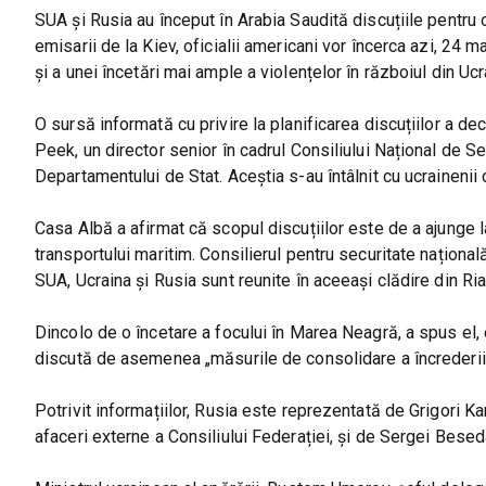
SUA și Rusia au început în Arabia Saudită discuțiile pentru 
emisarii de la Kiev, oficialii americani vor încerca azi, 24 
și a unei încetări mai ample a violențelor în războiul din Uc
O sursă informată cu privire la planificarea discuțiilor a
Peek, un director senior în cadrul Consiliului Național de Se
Departamentului de Stat. Aceștia s-au întâlnit cu ucrainenii 
Casa Albă a afirmat că scopul discuțiilor este de a ajunge l
transportului maritim. Consilierul pentru securitate naționa
SUA, Ucraina și Rusia sunt reunite în aceeași clădire din Ria
Dincolo de o încetare a focului în Marea Neagră, a spus el, e
discută de asemenea „măsurile de consolidare a încrederii”, 
Potrivit informațiilor, Rusia este reprezentată de Grigori K
afaceri externe a Consiliului Federației, și de Sergei Beseda