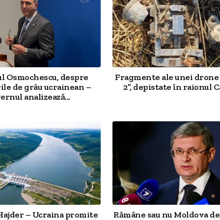
ul Osmochescu, despre
Fragmente ale unei drone
ile de grâu ucrainean –
2”, depistate în raionul Ca
ernul analizează...
Hajder – Ucraina promite
Rămâne sau nu Moldova d