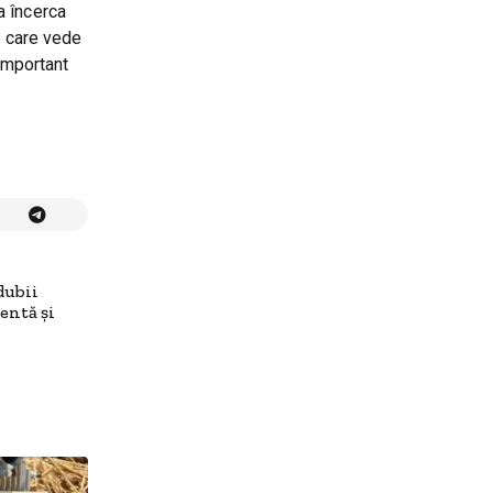
ea încerca
, care vede
 important
dubii
entă și