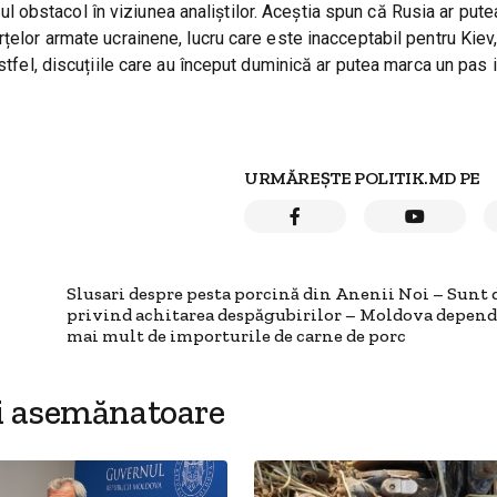
imul obstacol în viziunea analiștilor. Aceștia spun că Rusia ar put
rțelor armate ucrainene, lucru care este inacceptabil pentru Kiev
Astfel, discuțiile care au început duminică ar putea marca un pas
URMĂREȘTE POLITIK.MD PE
Slusari despre pesta porcină din Anenii Noi – Sunt 
privind achitarea despăgubirilor – Moldova depend
mai mult de importurile de carne de porc
i asemănatoare