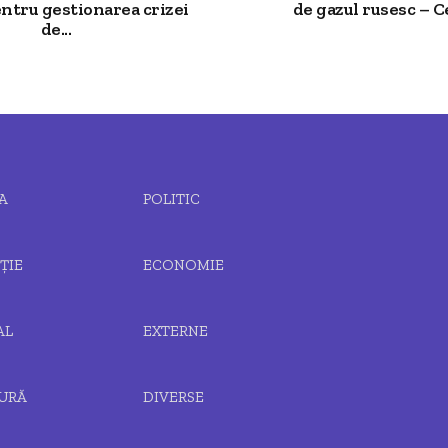
entru gestionarea crizei
de gazul rusesc – Ce
de...
A
POLITIC
ȚIE
ECONOMIE
AL
EXTERNE
URĂ
DIVERSE