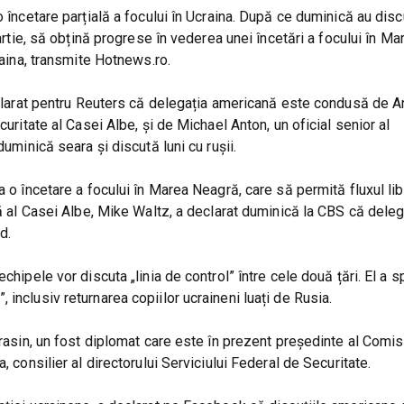
o încetare parțială a focului în Ucraina. După ce duminică au disc
martie, să obțină progrese în vederea unei încetări a focului în M
raina, transmite Hotnews.ro.
 declarat pentru Reuters că delegația americană este condusă de 
curitate al Casei Albe, și de Michael Anton, un oficial senior al
duminică seara și discută luni cu rușii.
a o încetare a focului în Marea Neagră, care să permită fluxul lib
lă al Casei Albe, Mike Waltz, a declarat duminică la CBS că delega
d.
chipele vor discuta „linia de control” între cele două țări. El a 
inclusiv returnarea copiilor ucraineni luați de Rusia.
arasin, un fost diplomat care este în prezent președinte al Comis
, consilier al directorului Serviciului Federal de Securitate.