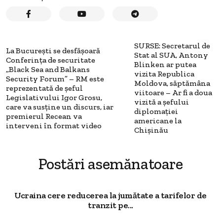
SURSE: Secretarul de
La București se desfășoară
Stat al SUA, Antony
Conferința de securitate
Blinken ar putea
„Black Sea and Balkans
vizita Republica
Security Forum” – RM este
Moldova, săptămâna
reprezentată de șeful
viitoare – Ar fi a doua
Legislativului Igor Grosu,
vizită a șefului
care va susține un discurs, iar
diplomației
premierul Recean va
americane la
interveni în format video
Chișinău
Postări asemănatoare
Ucraina cere reducerea la jumătate a tarifelor de
tranzit pe...