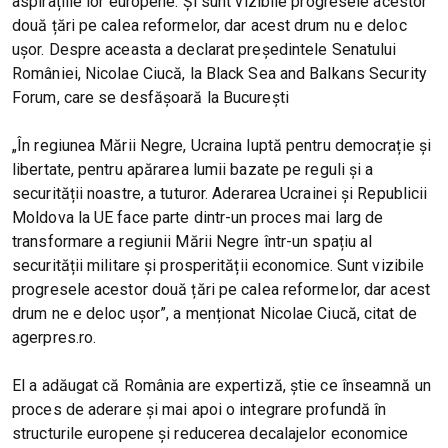
aspirațiile lor europene. Și sunt vizibile progresele acestor
două țări pe calea reformelor, dar acest drum nu e deloc
ușor. Despre aceasta a declarat președintele Senatului
României, Nicolae Ciucă, la Black Sea and Balkans Security
Forum, care se desfășoară la București
„În regiunea Mării Negre, Ucraina luptă pentru democrație și
libertate, pentru apărarea lumii bazate pe reguli și a
securității noastre, a tuturor. Aderarea Ucrainei și Republicii
Moldova la UE face parte dintr-un proces mai larg de
transformare a regiunii Mării Negre într-un spațiu al
securității militare și prosperității economice. Sunt vizibile
progresele acestor două țări pe calea reformelor, dar acest
drum ne e deloc ușor”, a menționat Nicolae Ciucă, citat de
agerpres.ro.
El a adăugat că România are expertiză, știe ce înseamnă un
proces de aderare și mai apoi o integrare profundă în
structurile europene și reducerea decalajelor economice