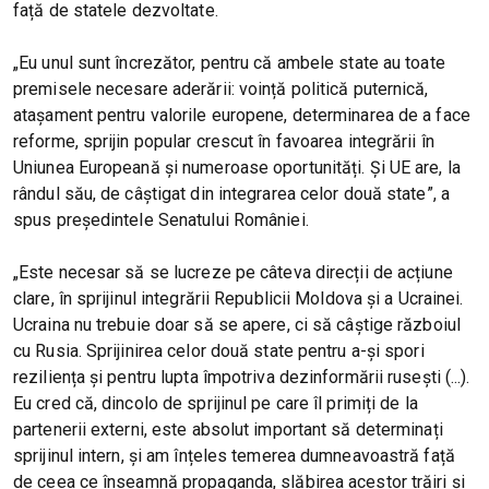
față de statele dezvoltate.
„Eu unul sunt încrezător, pentru că ambele state au toate
premisele necesare aderării: voință politică puternică,
atașament pentru valorile europene, determinarea de a face
reforme, sprijin popular crescut în favoarea integrării în
Uniunea Europeană și numeroase oportunități. Și UE are, la
rândul său, de câștigat din integrarea celor două state”, a
spus președintele Senatului României.
„Este necesar să se lucreze pe câteva direcții de acțiune
clare, în sprijinul integrării Republicii Moldova și a Ucrainei.
Ucraina nu trebuie doar să se apere, ci să câștige războiul
cu Rusia. Sprijinirea celor două state pentru a-și spori
reziliența și pentru lupta împotriva dezinformării rusești (...).
Eu cred că, dincolo de sprijinul pe care îl primiți de la
partenerii externi, este absolut important să determinați
sprijinul intern, și am înțeles temerea dumneavoastră față
de ceea ce înseamnă propaganda, slăbirea acestor trăiri și