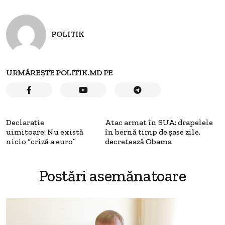
POLITIK
URMĂREȘTE POLITIK.MD PE
Declaraţie
Atac armat în SUA: drapelele
uimitoare: Nu există
în bernă timp de şase zile,
nicio “criză a euro”
decretează Obama
Postări asemănatoare