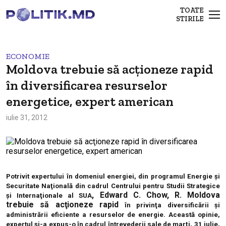
TOATE
STIRILE
ECONOMIE
Moldova trebuie să acţioneze rapid
în diversificarea resurselor
energetice, expert american
iulie 31, 2012
Potrivit expertului în domeniul energiei, din programul Energie şi
Securitate Naţională din cadrul Centrului pentru Studii Strategice
, Edward C. Chow, R. Moldova
şi Internaţionale al SUA
trebuie să acţioneze rapid
în privinţa diversificării şi
administrării eficiente a resurselor de energie. Această opinie,
expertul şi-a expus-o în cadrul întrevederii sale de marţi, 31 iulie,