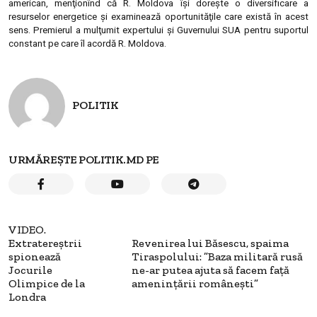
american, menţionînd că R. Moldova îşi doreşte o diversificare a
resurselor energetice şi examinează oportunităţile care există în acest
sens. Premierul a mulţumit expertului şi Guvernului SUA pentru suportul
constant pe care îl acordă R. Moldova.
POLITIK
URMĂREȘTE POLITIK.MD PE
VIDEO.
Extratereştrii
Revenirea lui Băsescu, spaima
spionează
Tiraspolului: ”Baza militară rusă
Jocurile
ne-ar putea ajuta să facem faţă
Olimpice de la
ameninţării româneşti”
Londra