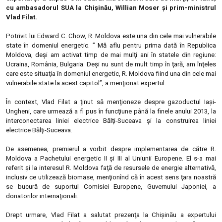
cu ambasadorul SUA la Chişinău, Willian Moser şi prim-ministrul
Vlad Filat.
Potrivit lui Edward C. Chow,
R. Moldova este una din cele mai vulnerabile
state în domeniul energetic. ” Mă aflu pentru prima dată în Republica
Moldova, deşi am activat timp de mai mulţi ani în statele din regiune:
Ucraina, România, Bulgaria. Deşi nu sunt de mult timp în ţară, am înţeles
care este situaţia în domeniul energetic, R. Moldova fiind una din cele mai
vulnerabile state la acest capitol”, a menţionat expertul.
În context, Vlad Filat a ţinut să menţioneze despre gazoductul Iaşi-
Ungheni, care urmează a fi pus în funcţiune până la finele anului 2013, la
interconectarea liniei electrice Bălţi-Suceava şi la construirea liniei
electrice Bălţi-Suceava.
De asemenea, premierul a vorbit despre implementarea de către R.
Moldova a Pachetului energetic II şi III al Uniunii Europene. El s-a mai
referit şi la interesul R. Moldova faţă de resursele de energie alternativă,
inclusiv ce utilizează biomase, menţionînd că în acest sens ţara noastră
se bucură de suportul Comisiei Europene, Guvernului Japoniei, a
donatorilor internaţionali.
Drept urmare, Vlad Filat a salutat prezenţa la Chişinău a expertului