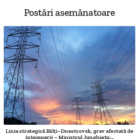
Postări asemănatoare
Linia strategică Bălți–Dnestrovsk, grav afectată de
intemperii – Ministrul Junghietu:...