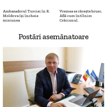
Ambasadorul Turciei în R.
Vremea se răceşte brusc.
Moldova își încheie
Află cum întîlnim
misiunea
Crăciunul.
Postări asemănatoare