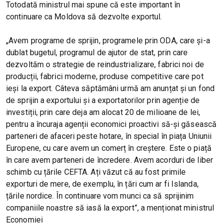
Totodată ministrul mai spune că este important în
continuare ca Moldova să dezvolte exportul.
„Avem programe de sprijin, programele prin ODA, care și-a
dublat bugetul, programul de ajutor de stat, prin care
dezvoltăm o strategie de reindustrializare, fabrici noi de
producții, fabrici moderne, produse competitive care pot
ieși la export. Câteva săptămâni urmă am anunțat și un fond
de sprijin a exportului și a exportatorilor prin agenție de
investiții, prin care deja am alocat 20 de milioane de lei,
pentru a încuraja agenții economici proactivi să-și găsească
parteneri de afaceri peste hotare, în special în piața Uniunii
Europene, cu care avem un comerț în creștere. Este o piață
în care avem parteneri de încredere. Avem acorduri de liber
schimb cu țările CEFTA. Ați văzut că au fost primile
exporturi de mere, de exemplu, în țări cum ar fi Islanda,
țările nordice. În continuare vom munci ca să sprijinim
companiile noastre să iasă la export”, a menționat ministrul
Economiei