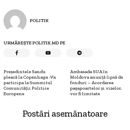
POLITIK
URMĂREȘTE POLITIK.MD PE
Președintele Sandu
Ambasada SUA în
pleacă la Copenhaga -Va
Moldova anunță lipsă de
participa la Summitul
fonduri – Acordarea
Comunității Politice
pașapoartelor și vizelor,
Europene
vor fi limitate
Postări asemănatoare