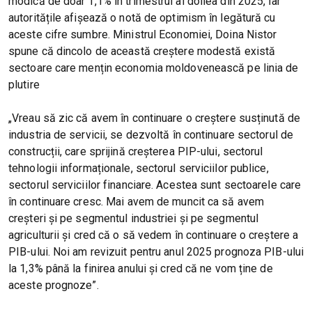
modică de doar 1,1% în trimestrul al doilea din 2025, iar
autoritățile afișează o notă de optimism în legătură cu
aceste cifre sumbre. Ministrul Economiei, Doina Nistor
spune că dincolo de această creștere modestă există
sectoare care mențin economia moldovenească pe linia de
plutire
„Vreau să zic că avem în continuare o creștere susținută de
industria de servicii, se dezvoltă în continuare sectorul de
construcții, care sprijină creșterea PIP-ului, sectorul
tehnologii informaționale, sectorul serviciilor publice,
sectorul serviciilor financiare. Acestea sunt sectoarele care
în continuare cresc. Mai avem de muncit ca să avem
creșteri și pe segmentul industriei și pe segmentul
agriculturii și cred că o să vedem în continuare o creștere a
PIB-ului. Noi am revizuit pentru anul 2025 prognoza PIB-ului
la 1,3% până la finirea anului și cred că ne vom ține de
aceste prognoze”.