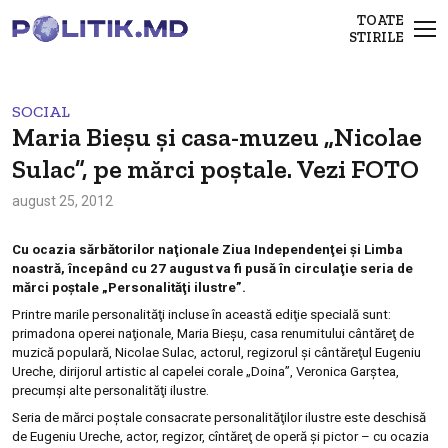
TOATE
STIRILE
SOCIAL
Maria Bieşu şi casa-muzeu „Nicolae
Sulac”, pe mărci poştale. Vezi FOTO
august 25, 2012
Cu ocazia
sărbătorilor naţionale Ziua
I
ndependenţei şi Limba
noastră
, începând cu
27 august va fi pusă în circulaţie seria de
mărci poştale „Personalităţi ilustre”.
Printre marile personalităţi incluse în această ediţie specială sunt:
primadona operei naţionale, Maria Bieşu, casa renumitului cântăreţ de
muzică populară, Nicolae Sulac, actorul, regizorul şi cântăreţul Eugeniu
Ureche, dirijorul artistic al capelei corale „Doina”, Veronica Garştea,
precumşi alte personalităţi ilustre.
Seria de mărci poştale consacrate personalităţilor ilustre este deschisă
de Eugeniu Ureche, actor, regizor, cîntăreţ de operă şi pictor – cu ocazia