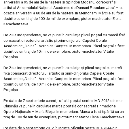
aniversării a 95 de ani de la naştere şi Spiridon Mocanu, coreograf şi
artist al Ansamblului Naţional Academic de Dansuri Populare „Joc” – cu
ocazia aniversării a 80 de ani de la naştere. In Memoriam.
Mărcile au fost
tipărite cu un tiraj de 100 de mii de exemplare, pictor-machetator Elena
Karachentseva.
De Ziua Independenței, se va pune în circulaţie plicul poştal cu marcă fixă
consacrat directorului artistic şi prim-dirijorului Capelei Corale
Academice „Doina” - Veronica Garştea, In memoriam. Plicul poştal a fost
tipărit cu un tiraj de 10 mii de exemplare, pictor-machetator Vitalie
Pogolşa.
De Ziua Independenței, se va pune în circulaţie şi plicul poştal cu marcă
fixă consacrat directorului artistic şi prim-dirijorului Capelei Corale
Academice „Doina” - Veronica Garştea, In memoriam. Plicul poştal a fost
tipărit cu un tiraj de 10 mii de exemplare, pictor-machetator Vitalie
Pogolşa.
Pe data de 7 septembrie curent, oficiul poştal central MD-2012 din mun.
Chişinău va pune în circulaţie marca poştală consacrată Primadonei
Operei Naţionale – Maria Bieşu, In memoriam. Marca a fost tipărită cu un
tiraj de 100 de mii de exemplare, pictor-machetator Elena Karachentseva.
Pe data de 6 septembrie 2012 în incinta oficiului poştal MD-7344 din