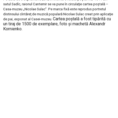
satul Sadîc, raionul Cantemir se va pune în circulaţie cartea poştală –
Casa-muzeu „Nicolae Sulac”. Pe marca fixă este reprodus portretul
distinsului cîntăreţ de muzică populară Nicolae Sulac creat prin aplicaţie
Cartea poştală a fost tipărită cu
de pai, exponat al Casei-muzeu.
un tiraj de 1500 de exemplare, foto şi machetă Alexandr
Kornienko.