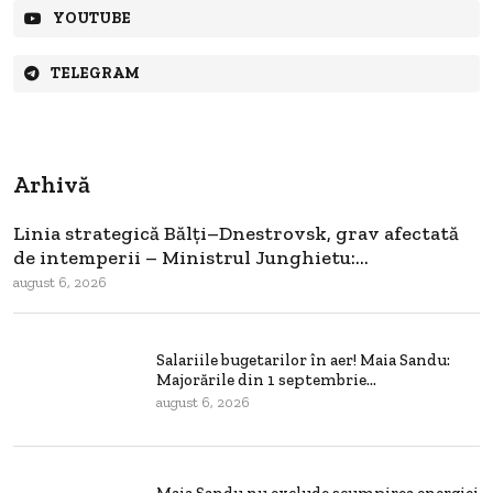
YOUTUBE
TELEGRAM
Arhivă
Linia strategică Bălți–Dnestrovsk, grav afectată
de intemperii – Ministrul Junghietu:...
august 6, 2026
Salariile bugetarilor în aer! Maia Sandu:
Majorările din 1 septembrie...
august 6, 2026
Maia Sandu nu exclude scumpirea energiei