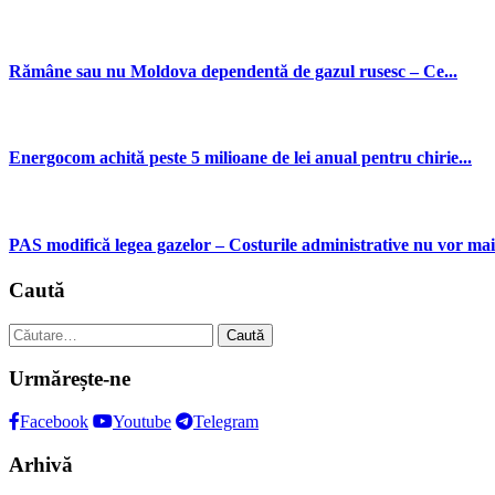
Rămâne sau nu Moldova dependentă de gazul rusesc – Ce...
Energocom achită peste 5 milioane de lei anual pentru chirie...
PAS modifică legea gazelor – Costurile administrative nu vor mai.
Caută
Caută
după:
Urmărește-ne
Facebook
Youtube
Telegram
Arhivă