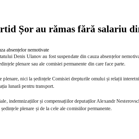
artid Șor au rămas fără salariu d
putatului Denis Ulanov au fost suspendate din cauza absențelor nemotiva
ședințele plenare sau ale comisiei permanente din care face parte.
e plenare, nici la ședințele Comisiei drepturile omului și relații interet
ația lunară pentru transport.
iale, indemnizațiilor și compensațiilor deputaților Alexandr Nesterovsch
edințele plenare și de la cele ale comisiilor permanente.