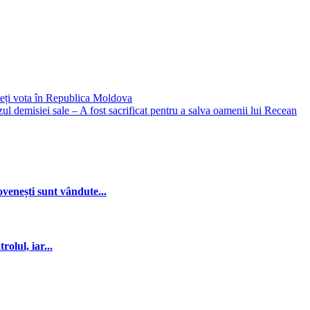
teți vota în Republica Moldova
zul demisiei sale – A fost sacrificat pentru a salva oamenii lui Recean
ovenești sunt vândute...
olul, iar...