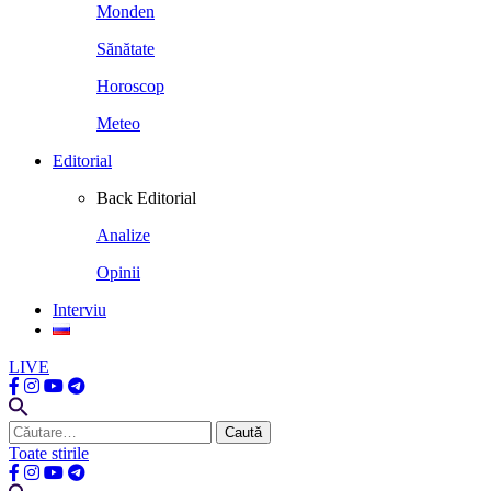
Monden
Sănătate
Horoscop
Meteo
Editorial
Back
Editorial
Analize
Opinii
Interviu
LIVE
Caută
după:
Toate stirile