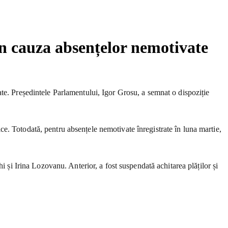
in cauza absențelor nemotivate
te. Președintele Parlamentului, Igor Grosu, a semnat o dispoziție
nice. Totodată, pentru absențele nemotivate înregistrate în luna martie,
i și Irina Lozovanu. Anterior, a fost suspendată achitarea plăților și