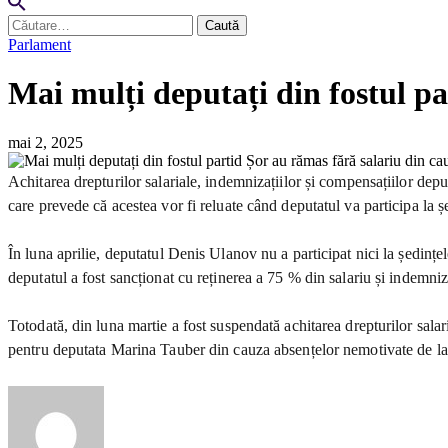
Caută
după:
Parlament
Mai mulți deputați din fostul p
mai 2, 2025
Achitarea drepturilor salariale, indemnizațiilor și compensațiilor de
care prevede că acestea vor fi reluate când deputatul va participa la 
În luna aprilie, deputatul Denis Ulanov nu a participat nici la ședințel
deputatul a fost sancționat cu reținerea a 75 % din salariu și indemniz
Totodată, din luna martie a fost suspendată achitarea drepturilor salar
pentru deputata Marina Tauber din cauza absențelor nemotivate de la ș