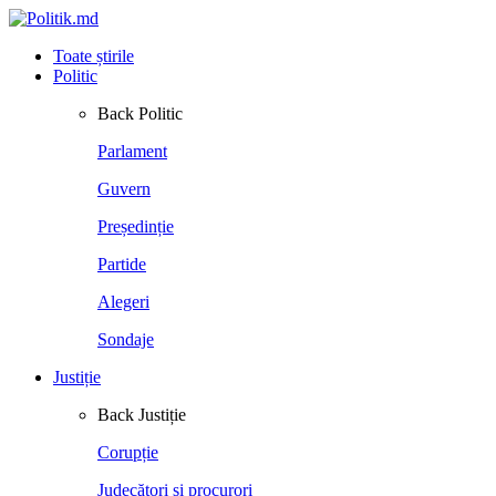
Toate știrile
Politic
Back
Politic
Parlament
Guvern
Președinție
Partide
Alegeri
Sondaje
Justiție
Back
Justiție
Corupție
Judecători și procurori