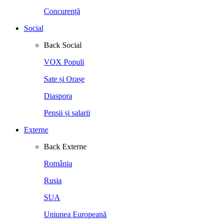
Concurență
Social
Back
Social
VOX Populi
Sate și Orașe
Diaspora
Pensii și salarii
Externe
Back
Externe
România
Rusia
SUA
Uniunea Europeană