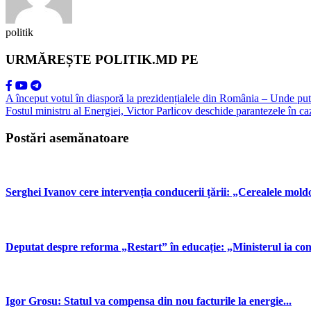
politik
URMĂREȘTE POLITIK.MD PE
A început votul în diasporă la prezidențialele din România – Unde pu
Fostul ministru al Energiei, Victor Parlicov deschide parantezele în ca
Postări asemănatoare
Serghei Ivanov cere intervenția conducerii țării: „Cerealele mold
Deputat despre reforma „Restart” în educație: „Ministerul ia contr
Igor Grosu: Statul va compensa din nou facturile la energie...