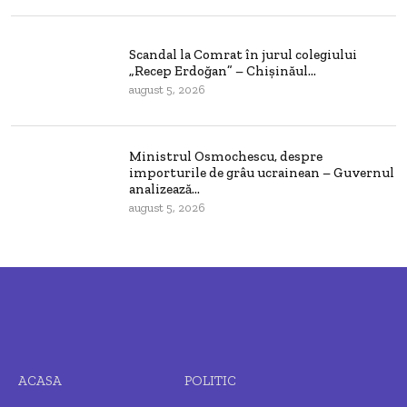
Scandal la Comrat în jurul colegiului
„Recep Erdoğan” – Chișinăul...
august 5, 2026
Ministrul Osmochescu, despre
importurile de grâu ucrainean – Guvernul
analizează...
august 5, 2026
ACASA
POLITIC