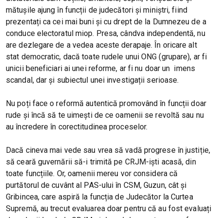
mătușile ajung în funcții de judecători și miniștri, fiind
prezentați ca cei mai buni și cu drept de la Dumnezeu de a
conduce electoratul miop. Presa, cândva independentă, nu
are dezlegare de a vedea aceste derapaje. În oricare alt
stat democratic, dacă toate rudele unui ONG (grupare), ar fi
unicii beneficiari ai unei reforme, ar fi nu doar un imens
scandal, dar și subiectul unei investigații serioase.
Nu poți face o reformă autentică promovând în funcții doar
rude și încă să te uimești de ce oamenii se revoltă sau nu
au încredere în corectitudinea proceselor.
Dacă cineva mai vede sau vrea să vadă progrese în justiție,
să ceară guvernării să-i trimită pe CRJM-iști acasă, din
toate funcțiile. Or, oamenii mereu vor considera că
purtătorul de cuvânt al PAS-ului în CSM, Guzun, cât și
Gribincea, care aspiră la funcția de Judecător la Curtea
Supremă, au trecut evaluarea doar pentru că au fost evaluați