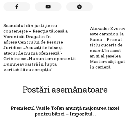
Scandalul din justiție nu
Alexader Zverev
contenește – Reacția tăioasă a
este campion la
Veronicăi Dragalin în
Roma – Primul
adresa Centrului de Resurse
titlu cucerit de
Juridice: „Acuzațiile false și
neamț în acest
atacurile nu mă ofensează”-
an şi al şaselea
Gribincea: „Nu suntem oponenții
Masters câştigat
Dumneavoastră în lupta
în carieră
veritabilă cu corupția”
Postări asemănatoare
Premierul Vasile Tofan anunță majorarea taxei
pentru bănci – Impozitul...