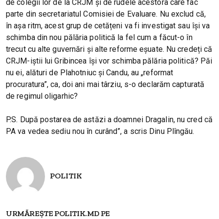
de colegii lor de la CRJM și de rudele acestora care fac
parte din secretariatul Comisiei de Evaluare. Nu exclud că,
în așa ritm, acest grup de cetățeni va fi investigat sau își va
schimba din nou pălăria politică la fel cum a făcut-o în
trecut cu alte guvernări și alte reforme eșuate. Nu credeți că
CRJM-iștii lui Gribincea își vor schimba pălăria politică? Păi
nu ei, alături de Plahotniuc și Candu, au „reformat
procuratura”, ca, doi ani mai târziu, s-o declarăm capturată
de regimul oligarhic?
P.S. După postarea de astăzi a doamnei Dragalin, nu cred că
PA va vedea sediu nou în curând”, a scris Dinu Plîngău.
POLITIK
URMĂREȘTE POLITIK.MD PE