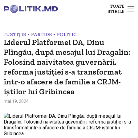
TOATE
STIRILE
•
•
JUSTIȚIE
PARTIDE
POLITIC
Liderul Platformei DA, Dinu
Plîngău, după mesajul lui Dragalin:
Folosind naivitatea guvernării,
reforma justiției s-a transformat
într-o afacere de familie a CRJM-
iștilor lui Gribincea
mai 19, 2024