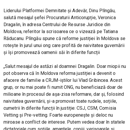
Liderului Platformei Demnitate și Adevăr, Dinu Plîngău,
salută mesajul șefei Procuraturii Anticorupție, Veronica
Dragalin, în adresa Centrului de Resurse Juridice din
Moldova, referitor la scrisoarea ce o vizează pe Tatiana
Răducanu. Plîngău spune că reforme justiției în Moldova se
rotește în jurul unui ong care profită de naivitatea guvernării
și își promovează oamenii săi în diferite funcții
„Salut mesajul de astăzi al doamnei Dragalin. Doar miopii nu
pot observa că în Moldova reforma justiției a devenit o
afacere de familie a CRJM-iștilor lui Vlad Gribincea. Acest
grup, or nu mai poate fi numit ONG, nu beneficiază doar de
milioane în procesul de așa-zisa reformare, dar și, folosind
naivitatea guvernării, și-a promovat toate rudele, soțiile,
cumetrii în diferite funcții în justiție: CSJ, CSM, Comisia
Vetting și Pre-vetting. Foarte europenește și deloc nu
miroase a conflict de interese. Putem vedea doar în statele
dictatoriale cum soțiile, amantele, copiii, verișoarele și