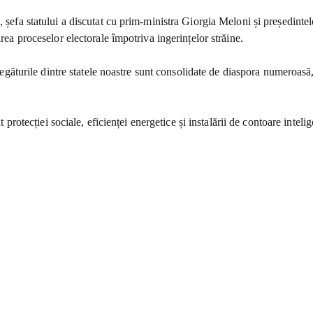
, șefa statului a discutat cu prim-ministra Giorgia Meloni și președintel
rea proceselor electorale împotriva ingerințelor străine.
 Legăturile dintre statele noastre sunt consolidate de diaspora numeroasă
at protecției sociale, eficienței energetice și instalării de contoare intel