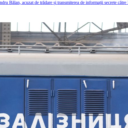
andru Bălan, acuzat de trădare și transmiterea de informații secrete căt