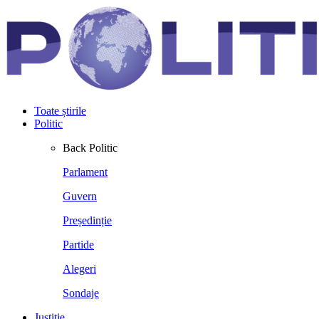
Toate știrile
Politic
Back
Politic
Parlament
Guvern
Președinție
Partide
Alegeri
Sondaje
Justiție