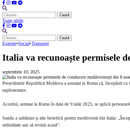
Caută
după:
Toate stirile
Caută
după:
Externe
•
Social
•
Transport
Italia va recunoaște permisele 
septembrie 10, 2025
Președintele Republicii Moldova a anunțat la Roma că, începând cu 8 
suplimentare.
Acordul, semnat la Roma în data de 9 iulie 2025, se aplică persoanelo
Sandu a subliniat și alte beneficii pentru moldovenii din Italia: „Înc
străinătate sau să revină acasă”.