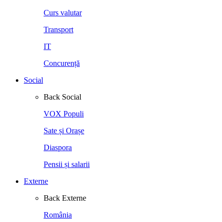
Curs valutar
Transport
IT
Concurență
Social
Back
Social
VOX Populi
Sate și Orașe
Diaspora
Pensii și salarii
Externe
Back
Externe
România