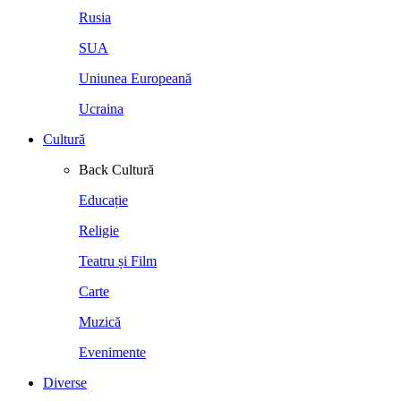
Rusia
SUA
Uniunea Europeană
Ucraina
Cultură
Back
Cultură
Educație
Religie
Teatru și Film
Carte
Muzică
Evenimente
Diverse