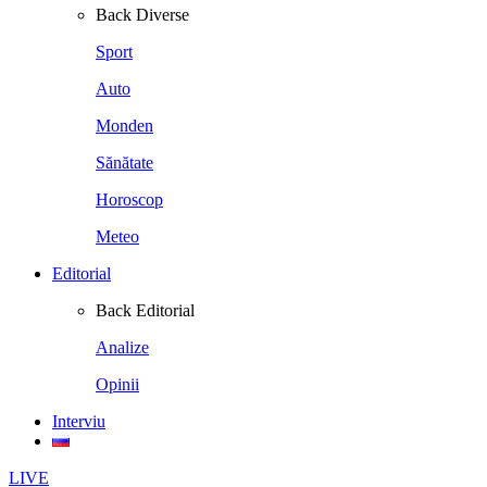
Back
Diverse
Sport
Auto
Monden
Sănătate
Horoscop
Meteo
Editorial
Back
Editorial
Analize
Opinii
Interviu
LIVE