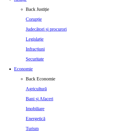
Back
Justiție
Corupție
Judecători și procurori
Legislație
Infracțiuni
Securitate
Economie
Back
Economie
Agricultură
Bani și Afaceri
Imobiliare
Energetică
Turism