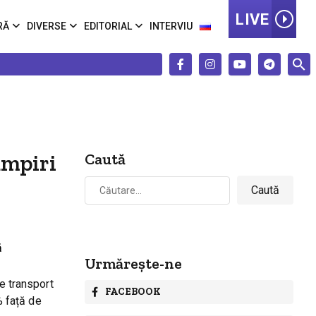
LIVE
RĂ
DIVERSE
EDITORIAL
INTERVIU
umpiri
Caută
Caută
după:
Urmărește-ne
de transport
FACEBOOK
% față de