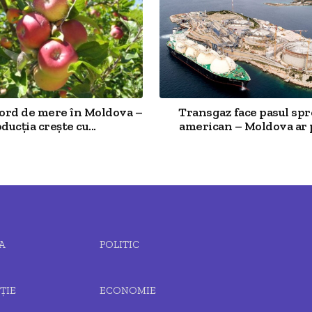
cord de mere în Moldova –
Transgaz face pasul spr
ducția crește cu...
american – Moldova ar p
A
POLITIC
ȚIE
ECONOMIE