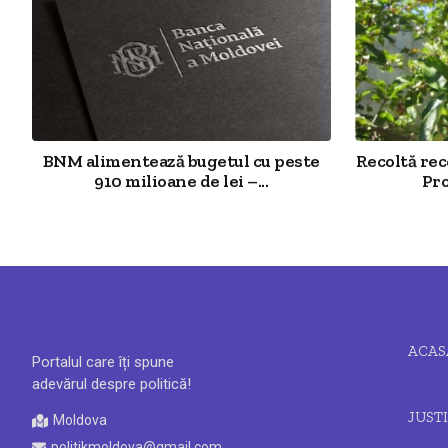
BNM alimentează bugetul cu peste
Recoltă re
910 milioane de lei –...
Pro
ACAS
Portalul care îți spune
adevărul despre politică!
JUSTI
Moldova
politikmoldova@gmail.com