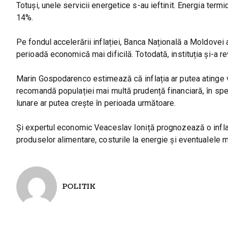
Totuși, unele servicii energetice s-au ieftinit. Energia term
14%.
Pe fondul accelerării inflației, Banca Națională a Moldovei
perioadă economică mai dificilă. Totodată, instituția și-a r
Marin Gospodarenco estimează că inflația ar putea atinge vâ
recomandă populației mai multă prudență financiară, în spe
lunare ar putea crește în perioada următoare.
Și expertul economic Veaceslav Ioniță prognozează o infla
produselor alimentare, costurile la energie și eventualele m
POLITIK