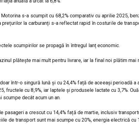
nflația anuală a urcat la 6,8%.
i. Motorina s-a scumpit cu 68,2% comparativ cu aprilie 2025, ben
rețurilor la carburanți s-a reflectat rapid în costurile de transpo
ele scumpirilor se propagă în întregul lanț economic.
nul plătește mai mult pentru livrare, iar la final noi plătim mai 
oar într-o singură lună și cu 24,4% față de aceeași perioadă a 
, fructele cu 8,9%, iar laptele și produsele lactate cu 3,7%. Ouă
mai scumpe decât acum un an.
 de pasageri a crescut cu 14,4% față de martie, inclusiv transport
ciile de transport sunt mai scumpe cu 20%, energia electrică cu 