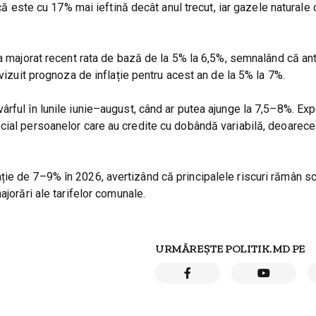
ică este cu 17% mai ieftină decât anul trecut, iar gazele naturale
 a majorat recent rata de bază de la 5% la 6,5%, semnalând că an
evizuit prognoza de inflație pentru acest an de la 5% la 7%.
rful în lunile iunie–august, când ar putea ajunge la 7,5–8%. Exp
cial persoanelor care au credite cu dobândă variabilă, deoarece
ție de 7–9% în 2026, avertizând că principalele riscuri rămân 
ajorări ale tarifelor comunale.
URMĂREȘTE POLITIK.MD PE