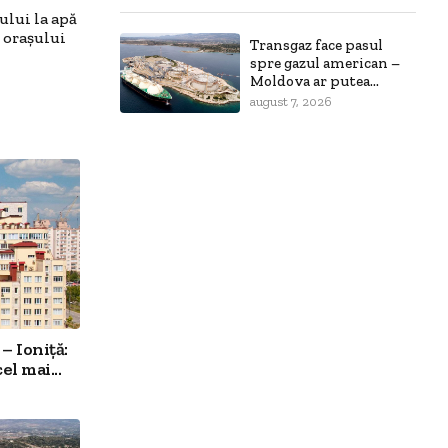
ului la apă
i orașului
Transgaz face pasul
spre gazul american –
Moldova ar putea...
august 7, 2026
 – Ioniță:
l mai...