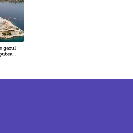
e gazul
utea...