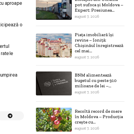
 cu aproape
pot sufoca și Moldova –
Expert: Presiunea...
august 7, 2026
ticipează o
Piața imobiliară își
revine – Ioniță:
Chișinăul înregistrează
ertul
cel mai...
 ratele
august 7, 2026
scumpirea
BNM alimentează
bugetul cu peste 910
milioane de lei –...
august 7, 2026
Recoltă record de mere
în Moldova – Producția
crește cu...
august 7, 2026