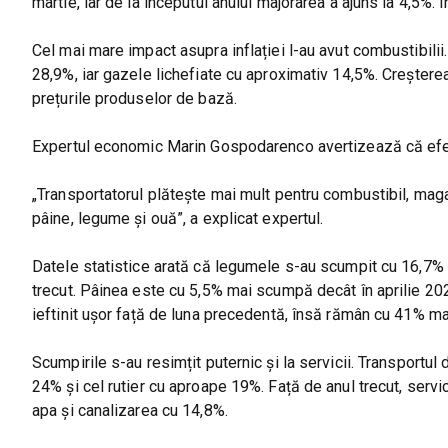
martie, iar de la începutul anului majorarea a ajuns la 4,5%. I
Cel mai mare impact asupra inflației l-au avut combustibili
28,9%, iar gazele lichefiate cu aproximativ 14,5%. Creșterea p
prețurile produselor de bază.
Expertul economic Marin Gospodarenco avertizează că efect
„Transportatorul plătește mai mult pentru combustibil, magazi
pâine, legume și ouă”, a explicat expertul.
Datele statistice arată că legumele s-au scumpit cu 16,7% d
trecut. Pâinea este cu 5,5% mai scumpă decât în aprilie 2025
ieftinit ușor față de luna precedentă, însă rămân cu 41% 
Scumpirile s-au resimțit puternic și la servicii. Transportul
24% și cel rutier cu aproape 19%. Față de anul trecut, servi
apa și canalizarea cu 14,8%.