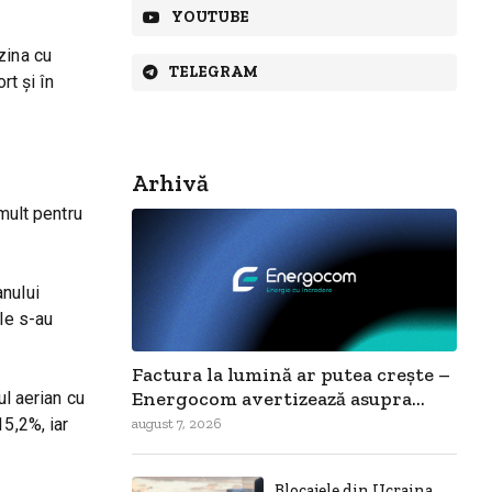
YOUTUBE
zina cu
TELEGRAM
rt și în
Arhivă
mult pentru
anului
le s-au
Factura la lumină ar putea crește –
Energocom avertizează asupra...
ul aerian cu
15,2%, iar
august 7, 2026
Blocajele din Ucraina