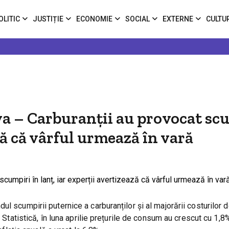
OLITIC
JUSTIȚIE
ECONOMIE
SOCIAL
EXTERNE
CULTU
va – Carburanții au provocat sc
ază că vârful urmează în vară
l scumpirii puternice a carburanților și al majorării costurilor 
e Statistică, în luna aprilie prețurile de consum au crescut cu 1,8