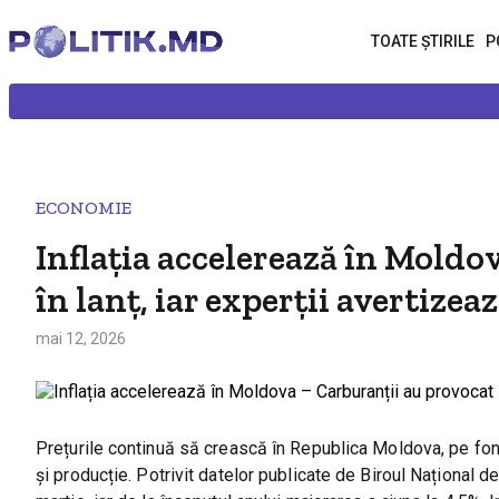
TOATE ȘTIRILE
P
ECONOMIE
Inflația accelerează în Moldo
în lanț, iar experții avertize
mai 12, 2026
Prețurile continuă să crească în Republica Moldova, pe fondu
și producție. Potrivit datelor publicate de Biroul Național d