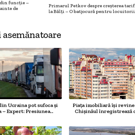
din funcție –
Primarul Petkov despre creșterea tarif
ainte de
la Bălți – O batjocură pentru locuitori
i asemănatoare
din Ucraina pot sufoca și
Piața imobiliară își revine
– Expert: Presiunea...
Chișinăul înregistrează ce