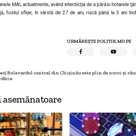
ganele MAI, actualmente, având interdicţia de a părăsi hotarele ţări
ţă, fostul ofiţer, în vârstă de 27 de ani, riscă până la 5 ani în
URMĂREȘTE POLITIK.MD PE
deo) Bulevardul central din Chișinău este plin de noroi și râu
dărie
i asemănatoare