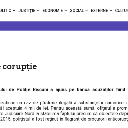
OLITIC
JUSTIȚIE
ECONOMIE
SOCIAL
EXTERNE
CULTU
e corupție
lui de Poliţie Rîşcani a ajuns pe banca acuzaților fiind 
 gestiune un caz de păstrare ilegală a substanţelor narcotice, 
 tatăl acestuia 4 mii de lei. Pentru această sumă, ofiţerul a pro
tize Judiciare Nord la stabilirea faptului precum că obiectele dep
5, poliţistul a fost reţinut în flagrant de procurorii anticorupţie