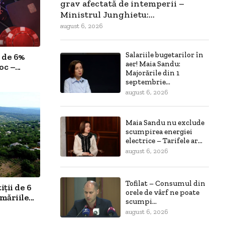
grav afectată de intemperii –
Ministrul Junghietu:...
august 6, 2026
Salariile bugetarilor în
 de 6%
aer! Maia Sandu:
c –...
Majorările din 1
septembrie...
august 6, 2026
Maia Sandu nu exclude
scumpirea energiei
electrice – Tarifele ar...
august 6, 2026
Tofilat – Consumul din
ții de 6
orele de vârf ne poate
ăriile...
scumpi...
august 6, 2026