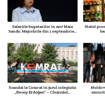
Salariile bugetarilor în aer! Maia
Statul pro
Sandu: Majorările din 1 septembrie...
ba
Scandal la Comrat în jurul colegiului
Moldova
„Recep Erdoğan” – Chișinăul...
muncit