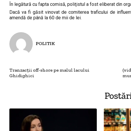
În legătură cu fapta comisă, poliţistul a fost eliberat din or
Dacă va fi găsit vinovat de comiterea traficului de influen
amendă de până la 60 de mii de lei.
POLITIK
Tranzacții off-shore pe malul lacului
(vi
Ghidighici
mur
Postăr