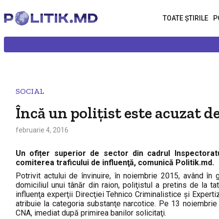
TOATE ȘTIRILE
P
SOCIAL
Încă un polițist este acuzat d
februarie 4, 2016
Un ofițer superior de sector din cadrul Inspectoratu
comiterea traficului de influenţă, comunică Politik.md.
Potrivit actului de învinuire, în noiembrie 2015, având în
domiciliul unui tânăr din raion, poliţistul a pretins de la
influenţa experţii Direcţiei Tehnico Criminalistice şi Exper
atribuie la categoria substanţe narcotice. Pe 13 noiembrie 201
CNA, imediat după primirea banilor solicitaţi.