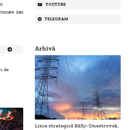
i.
YOUTUBE
chisoare sau
TELEGRAM
Arhivă
ri de
Linia strategică Bălți–Dnestrovsk,