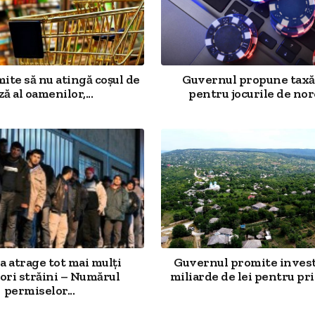
mite să nu atingă coșul de
Guvernul propune taxă
ză al oamenilor,...
pentru jocurile de noro
 atrage tot mai mulți
Guvernul promite investi
ori străini – Numărul
miliarde de lei pentru prim
permiselor...