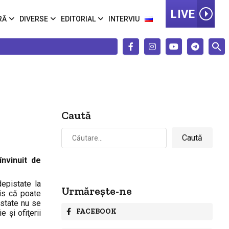
LIVE
RĂ
DIVERSE
EDITORIAL
INTERVIU
Caută
Caută
după:
învinuit de
depistate la
Urmărește-ne
mis că poate
istate nu se
FACEBOOK
 şi ofiţerii