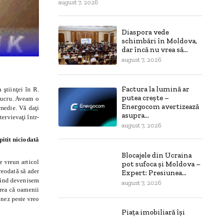
august 7, 2026
Diaspora vede
schimbări în Moldova,
dar încă nu vrea să...
august 7, 2026
Factura la lumină ar
 ştiinţei în R.
putea crește –
lucru. Aveam o
Energocom avertizează
 medie. Vă daţi
asupra...
tervievaţi într-
august 7, 2026
pitit niciodată
Blocajele din Ucraina
e vreun articol
pot sufoca și Moldova –
reodată să ader
Expert: Presiunea...
 când devenisem
august 7, 2026
erea că oamenii
onez peste vreo
Piața imobiliară își