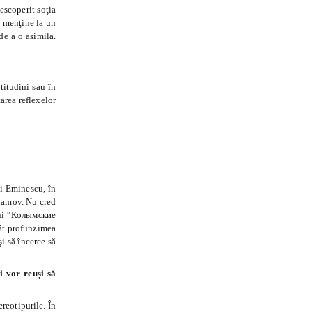
escoperit soţia
a menţine la un
de a o asimila.
titudini sau în
area reflexelor
ai Eminescu, în
alamov. Nu cred
 lui “Колымские
tât profunzimea
i să încerce să
i vor reuși să
reotipurile. În