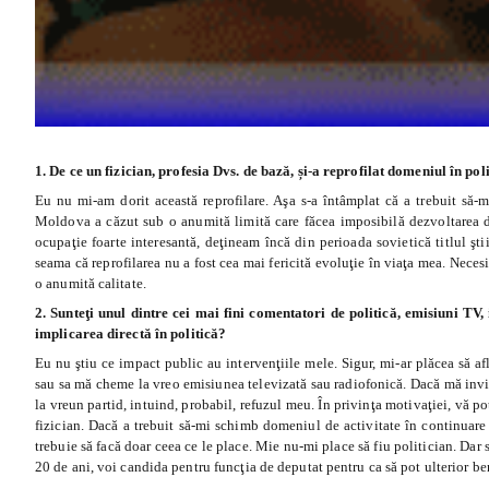
1.
De ce un fizician, profesia Dvs. de bază, și-a reprofilat domeniul în pol
Eu nu mi-am dorit această reprofilare. Aşa s-a întâmplat că a trebuit să-m
Moldova a căzut sub o anumită limită care făcea imposibilă dezvoltarea 
ocupaţie foarte interesantă, deţineam încă din perioada sovietică titlul şti
seama că reprofilarea nu a fost cea mai fericită evoluţie în viaţa mea. Necesit
o anumită calitate.
2. Sunteţi unul dintre cei mai fini comentatori de politică, emisiuni TV,
implicarea directă în politică?
Eu nu ştiu ce impact public au intervenţiile mele. Sigur, mi-ar plăcea să a
sau sa mă cheme la vreo emisiunea televizată sau radiofonică. Dacă mă invi
la vreun partid, intuind, probabil, refuzul meu. În privinţa motivaţiei, vă 
fizician. Dacă a trebuit să-mi schimb domeniul de activitate în continuare
trebuie să facă doar ceea ce le place. Mie nu-mi place să fiu politician. Dar
20 de ani, voi candida pentru funcţia de deputat pentru ca să pot ulterior be