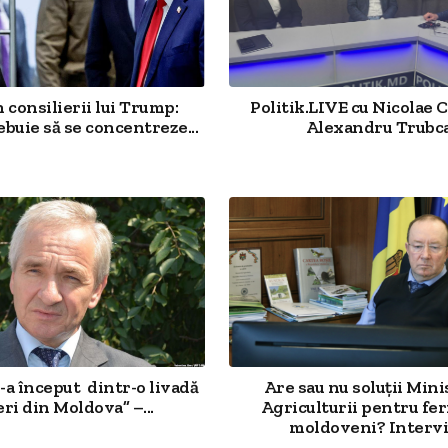
 consilierii lui Trump:
Politik.LIVE cu Nicolae C
ebuie să se concentreze...
Alexandru Trubc
s-a început dintr-o livadă
Are sau nu soluții Mini
ri din Moldova” –...
Agriculturii pentru fer
moldoveni? Interviu