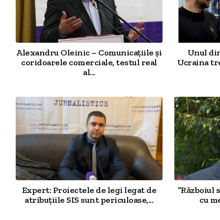
Alexandru Oleinic – Comunicațiile și
Unul din
coridoarele comerciale, testul real
Ucraina tr
al...
Expert: Proiectele de legi legat de
”Războiul 
atribuțiile SIS sunt periculoase,...
cu me