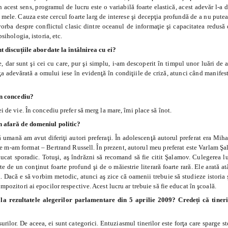
 acest sens, programul de lucru este o variabilă foarte elastică, acest adevăr l-a d
mele. Cauza este cercul foarte larg de interese şi decepţia profundă de a nu pute
 vorba despre conflictul clasic dintre oceanul de informaţie şi capacitatea redusă 
sihologia, istoria, etc.
nt discuțiile abordate la întâlnirea cu ei?
, dar sunt şi cei cu care, pur şi simplu, i-am descoperit în timpul unor luări de a
a adevărată a omului iese în evidenţă în condiţiile de criză, atunci când manifest
 în concediu?
i de vie. În concediu prefer să merg la mare, îmi place să înot.
în afară de domeniul politic?
ţă umană am avut diferiţi autori preferaţi. În adolescenţă autorul preferat era Mih
e m-am format – Bertrand Russell. În prezent, autorul meu preferat este Varlam Ş
ucat sporadic. Totuşi, aş îndrăzni să recomand să fie citit Şalamov. Culegerea
e de un conţinut foarte profund şi de o măiestrie literară foarte rară. Ele arată a
. Dacă e să vorbim metodic, atunci aş zice că oamenii trebuie să studieze istoria ş
mpozitori ai epocilor respective. Acest lucru ar trebuie să fie educat în şcoală.
 rezultatele alegerilor parlamentare din 5 aprilie 2009? Credeți că tineri
ilor. De aceea, ei sunt categorici. Entuziasmul tinerilor este forţa care sparge ste