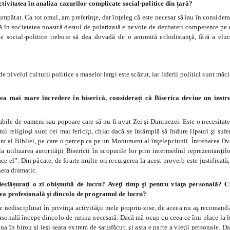
tivitatea în analiza cazurilor complicate social-politice din țară?
umpătat. Ca tot omul, am preferinţe, dar înţeleg că este necesar să iau în consideraţ
că în societatea noastră destul de polarizată e nevoie de dezbateri competente pe
e social-politice trebuie să dea dovadă de o anumită echidistanţă, fără a elu
nivelul culturii politice a maselor largi este scăzut, iar liderii politici sunt măc
cea mai mare încredere în biserică, considerați că Biserica devine un inst
tabile de oameni sau popoare care să nu fi avut
Z
ei şi Dumnezei. Este o necesitate
i religioşi sunt cei mai fericiţi, chiar dacă se întâmplă să îndure lipsuri şi sufe
ent al Bibliei, pe care o percep ca pe un Monument al înţelepciunii. Întrebarea Dvs
la utilizarea autorităţii Bisericii în scopurile lor prin intermediul reprezentanţil
ce el”. Din păcate, de foarte multe ori recurgerea la acest proverb este justificată
nera dramatic.
sfășurați o zi obișnuită de lucru? Aveţi timp şi pentru viaţa personală? 
tea profesională şi dincolo de programul de lucru?
de nedisciplinat în privinţa activităţii mele propriu-zise, de aceea nu aş recomand
rsonală începe dincolo de rutina necesară. Dacă mă ocup cu ceea ce îmi place la l
iua în birou şi ieşi seara extrem de satisfăcut, şi asta e parte a vieţii personale.