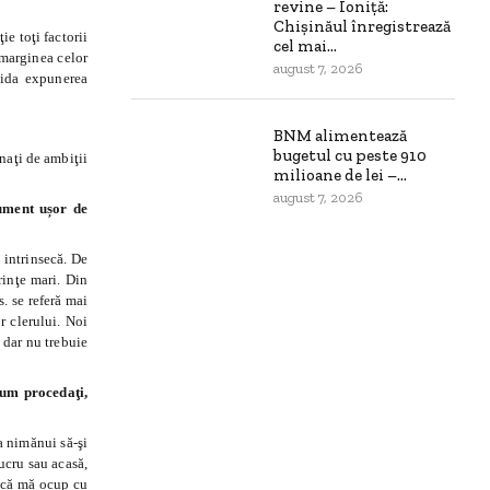
revine – Ioniță:
Chișinăul înregistrează
ie toţi factorii
cel mai...
 marginea celor
august 7, 2026
cida expunerea
BNM alimentează
bugetul cu peste 910
inaţi de ambiţii
milioane de lei –...
august 7, 2026
rument ușor de
 intrinsecă. De
rinţe mari. Din
. se referă mai
or clerului. Noi
, dar nu trebuie
Cum procedaţi,
a nimănui să-şi
ucru sau acasă,
 Dacă mă ocup cu