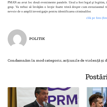
PMAN au avut loc două evenimente paralele. Unul a fost legal şi legitim, ia
grup. Va trebui să învăţăm o lecţie foarte tristă despre cum entuziasmul ti
nevoie de o amplă investigaţie pentru identificarea criminalilor.
clik pe foto (fo
POLITIK
Condamnăm în mod categoric, acţiunile de violenţă şi 
Postăr