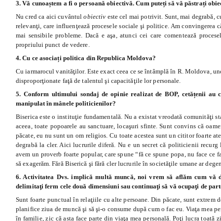
3. Vă cunoaștem a fi o persoană obiectivă. Cum puteți să vă păstrați obiec
Nu cred ca aici cuvântul
obiectiv
este cel mai potrivit. Sunt, mai degrabă, c
relevanţi, care influenţează procesele sociale şi politice. Am convingerea 
mai sensibile probleme. Dacă e aşa, atunci cei care comentează procesel
propriului punct de vedere.
4. Cu ce asociați politica din Republica Moldova?
Cu iarmarocul vanităţilor. Este exact ceea ce se întâmplă în R. Moldova, unde 
disproporţionate faţă de talentul şi capacităţile lor personale.
5. Conform ultimului sondaj de opinie realizat de BOP, cetățenii au 
manipulat în mânele politicienilor?
Biserica este o instituţie fundamentală. Nu a existat vreodată comunităţi s
aceea, toate popoarele au sanctuare, locaşuri sfinte. Sunt convins că oameni
păcate, eu nu sunt un om religios. Cu toate acestea sunt un cititor foarte at
degrabă la cler. Aici lucrurile diferă. Nu e un secret că politicienii recurg 
avem un proverb foarte popular, care spune
“f
ă ce spune popa, nu face ce fa
să exagerăm. Fără Biserică şi fără cler lucrurile în societăţile umane ar dege
6. Activitatea Dvs. implică multă muncă, noi vrem să aflăm cum vă de
delimitaţi ferm cele două dimensiuni sau continuaţi să vă ocupaţi de par
Sunt foarte punctual în relaţiile cu alte persoane. Din păcate, sunt extrem 
planifice ziua de muncă şi să şi-o consume după cum o fac eu. Viaţa mea pe
în familie, zic că asta face parte din viaţa mea personală. Poţi lucra toată z