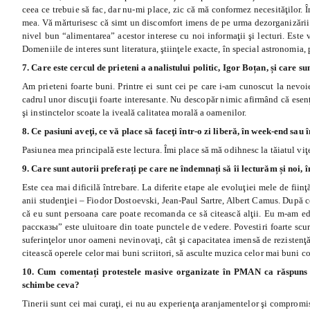
ceea ce trebuie să fac, dar nu-mi place, zic că mă conformez necesităţilor. În
mea. Vă mărturisesc că simt un discomfort imens de pe urma dezorganizării 
nivel bun
“
alimentarea” acestor interese cu noi informaţii şi lecturi. Este
Domeniile de interes sunt literatura, ştiinţele exacte, în special astronomia, p
7. Care este cercul de prieteni a analistului politic, Igor Boțan, și care su
Am prieteni foarte buni. Printre ei sunt cei pe care i-am cunoscut la nevoie
cadrul unor discuţii foarte interesante. Nu descopăr nimic afirmând că esenţ
şi instinctelor scoate la iveală calitatea morală a oamenilor.
8. Ce pasiuni aveţi, ce vă place să faceţi într-o zi liberă, în week-end sau
Pasiunea mea principală este lectura. Îmi place să mă odihnesc la tăiatul viţe
9. Care sunt autorii preferați pe care ne îndemnați să îi lecturăm și noi, 
Este cea mai dificilă întrebare. La diferite etape ale evoluţiei mele de fiin
anii studenţiei – Fiodor Dostoevski,
Jean-Paul Sartre
, Albert Camus. După c
că eu sunt persoana care poate recomanda ce să citească alţii. Eu m-am ed
рассказы” este uluitoare din toate punctele de vedere. Povestiri foarte scurt
suferinţelor unor oameni nevinovaţi, cât şi capacitatea imensă de rezistenţă
citească operele celor mai buni scriitori, să asculte muzica celor mai buni co
10. Cum comentați protestele masive organizate în PMAN ca răspuns la
schimbe ceva?
Tinerii sunt cei mai curaţi, ei nu au experienţa aranjamentelor şi compromisur