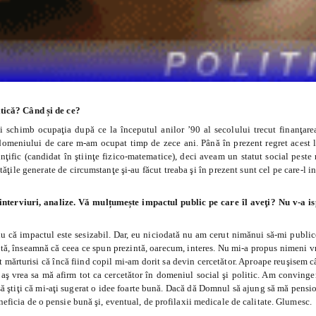
itică? Când și de ce?
i schimb ocupaţia după ce la începutul anilor ’90 al secolului trecut finanţarea
domeniului de care m-am ocupat timp de zece ani. Până în prezent regret acest 
inţific (candidat în ştiinţe fizico-matematice), deci aveam un statut social peste
ăţile generate de circumstanţe şi-au făcut treaba şi în prezent sunt cel pe care-l in
 interviuri, analize. Vă mulțumește impactul public pe care îl aveţi? Nu v-a is
flu că impactul este sesizabil. Dar, eu niciodată nu am cerut nimănui să-mi public
tă, înseamnă că ceea ce spun prezintă, oarecum, interes. Nu mi-a propus nimeni v
pot mărturisi că încă fiind copil mi-am dorit sa devin cercetător. Aproape reuşisem
 aş vrea sa mă afirm tot ca cercetător în domeniul social şi politic. Am conving
 să ştiţi că mi-aţi sugerat o idee foarte bună. Dacă dă Domnul să ajung să mă pensi
neficia de o pensie bună şi, eventual, de profilaxii medicale de calitate. Glumesc.