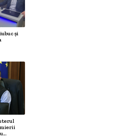
iubuc și
a
sterul
mierii
...