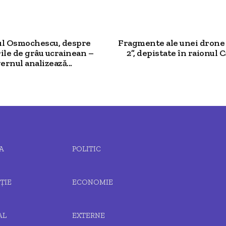
ul Osmochescu, despre
Fragmente ale unei drone
ile de grâu ucrainean –
2”, depistate în raionul Ca
ernul analizează...
A
POLITIC
ȚIE
ECONOMIE
AL
EXTERNE