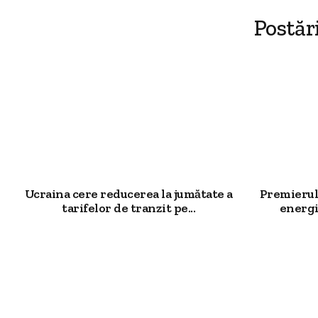
Postăr
Ucraina cere reducerea la jumătate a
Premierul 
tarifelor de tranzit pe...
energi