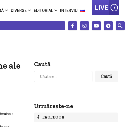
LIVE
RĂ
DIVERSE
EDITORIAL
INTERVIU
ne ale
Caută
Caută
după:
Urmărește-ne
Ucraina a
FACEBOOK
 fostul