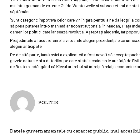
ministru german de externe Guido Westerwelle și subsecretarul de stat ame
săptămâni.
'Sunt categoric împotriva celor care vin în țară pentru a ne da lecții', a co
să preia puterea într-o manieră anticonstituțională' în Maidan, Piața Ind
oamenilor politici care lansează revoluția. Așteptați alegerile, iar poporul
Președintele a făcut referire la viitoarele alegeri prezidențiale ce urmeaz
alegeri anticipate.
Pe de altă parte, Ianukovici a explicat că a fost nevoit să accepte pachet
gazele naturale și a datoriilor pe care statul ucrainean le are față de FMI
de Reuters, adăugând că Kievul ar trebui să întrețină relații economice bun
POLITIK
Datele guvernamentale cu caracter public, mai accesibi