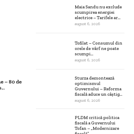
Maia Sandu nu exclude
scumpirea energiei
electrice – Tarifele ar...
august 6, 2026
Tofilat – Consumul din
orele de vârf ne poate
scumpi...
august 6, 2026
Sturza demontează
e – 80 de
optimismul
..
Guvernului – Reforma
fiscală aduce un câștig...
august 6, 2026
PLDM critică politica
fiscală a Guvernului
Tofan – „Modernizare
fiscală”...