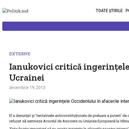
TOATE ȘTIRILE
P
EXTERNE
Ianukovici critică ingerințele
Ucrainei
decembrie 19, 2013
El a denunțat și 'tentativele anticonstituționale de preluare a puterii' de
refuzat să semneze Acordul de Asociere cu Uniunea Europeană la Vilniu
'Este foarte important să nu existe ingerințe în afacerile noastre interne',