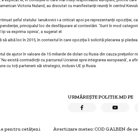
rican Victoria Nuland, au discutat cu manifestanții reuniți în centrul Kievului
ntinuat șeful statului. Ianukovici i-a criticat apoi pe reprezentanții opoziției, c
ependenței, principalul loc de desfășurare al contestării. 'Sunt în mod categor
 își va exprima opinia', a sugerat el.
ă să aibă loc în 2015, în contextul în care opoziția îi solicită plecarea și plede
ul de ajutor în valoare de 15 miliarde de dolari cu Rusia din cauza prețurilor ri
. 'Nu există contradicții cu parcursul Ucrainei spre integrarea europeană', a afir
e cu toți partenerii săi strategici, inclusiv UE și Rusia.
URMĂREȘTE POLITIK.MD PE
le pentru cetăţeni
Avertizare meteo: COD GALBEN de ce