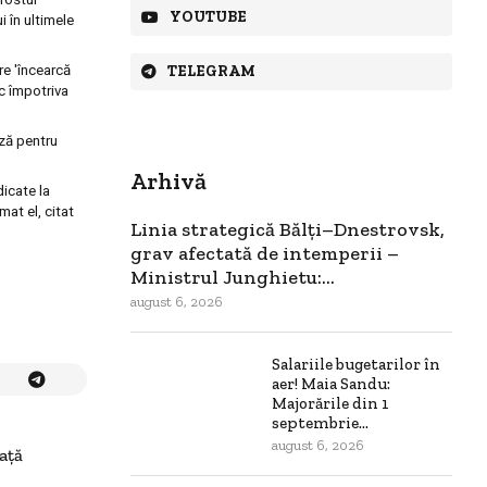
YOUTUBE
 în ultimele
are 'încearcă
TELEGRAM
ic împotriva
ază pentru
Arhivă
dicate la
mat el, citat
Linia strategică Bălți–Dnestrovsk,
grav afectată de intemperii –
Ministrul Junghietu:...
august 6, 2026
Salariile bugetarilor în
aer! Maia Sandu:
Majorările din 1
septembrie...
august 6, 2026
ață