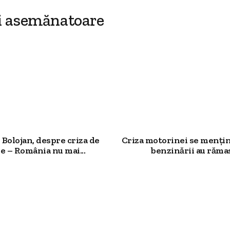
i asemănatoare
Bolojan, despre criza de
Criza motorinei se mențin
e – România nu mai...
benzinării au rămas.