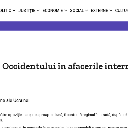
OLITIC
JUSTIȚIE
ECONOMIE
SOCIAL
EXTERNE
CULTU
 Occidentului în afacerile inter
 către opoziție, care, de aproape o lună, îi contestă regimul în stradă, după ce 
s.
 a explicat el, în condițiile în care mai mulți responsabili europeni, printre care