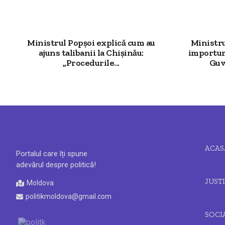
Ministrul Popșoi explică cum au
Ministr
ajuns talibanii la Chișinău:
importur
„Procedurile...
Guv
ACAS
Portalul care îți spune
adevărul despre politică!
JUSTI
Moldova
politikmoldova@gmail.com
SOCI