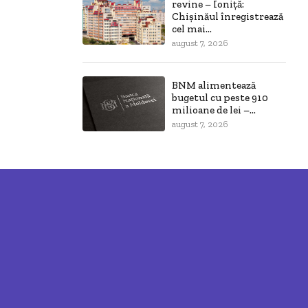
revine – Ioniță:
Chișinăul înregistrează
cel mai...
august 7, 2026
BNM alimentează
bugetul cu peste 910
milioane de lei –...
august 7, 2026