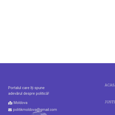
ACAS
Portalul care îți spune
adevărul despre politică!
JUSTI
Moldova
politikmoldova@gmail.com