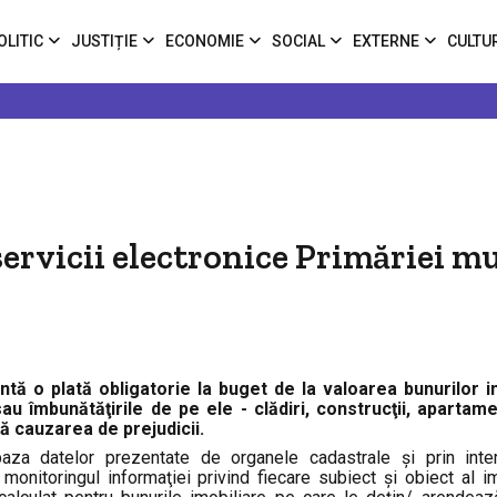
OLITIC
JUSTIȚIE
ECONOMIE
SOCIAL
EXTERNE
CULTU
servicii electronice Primăriei m
ntă o plată obligatorie la buget de la valoarea bunurilor i
 sau îmbunătăţirile de pe ele - clădiri, construcţii, apartame
ă cauzarea de prejudicii.
aza datelor prezentate de organele cadastrale şi prin inter
 monitoringul informaţiei privind fiecare subiect şi obiect al im