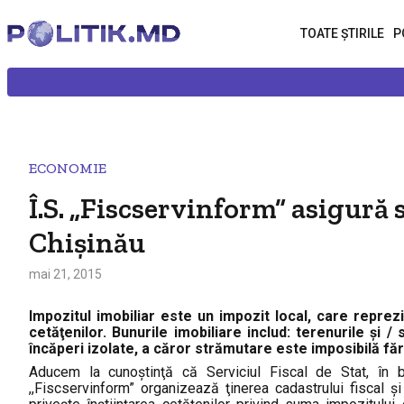
TOATE ȘTIRILE
P
ECONOMIE
Î.S. „Fiscservinform” asigură 
Chişinău
mai 21, 2015
Impozitul imobiliar este un impozit local, care reprezi
cetăţenilor. Bunurile imobiliare includ: terenurile şi /
încăperi izolate, a căror strămutare este imposibilă făr
Aducem la cunoştinţă că Serviciul Fiscal de Stat, în b
,,Fiscservinform” organizează ţinerea cadastrului fiscal şi