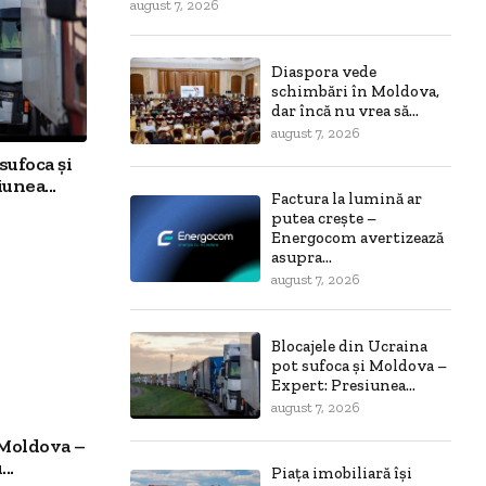
august 7, 2026
Diaspora vede
schimbări în Moldova,
dar încă nu vrea să...
august 7, 2026
sufoca și
unea...
Factura la lumină ar
putea crește –
Energocom avertizează
asupra...
august 7, 2026
Blocajele din Ucraina
pot sufoca și Moldova –
Expert: Presiunea...
august 7, 2026
 Moldova –
..
Piața imobiliară își