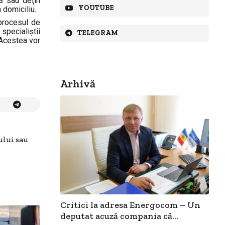
ză sau deţin
YOUTUBE
a domiciliu.
 procesul de
specialiştii
TELEGRAM
 Acestea vor
Arhivă
ului sau
Critici la adresa Energocom – Un
deputat acuză compania că...