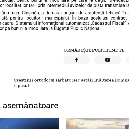
 calculat pentru bunurile imobiliare pe care le deţin/ arendea
r localităţilor ţării prin intermediul avizelor de plată transmise l
imăria mun. Chişinău, a demarat acţiuni de asistenţă tehnică în
tă pentru locuitorii municipiului. În baza aceluiaşi contract, 
n cadrul Sistemului informaţional automatizat „Cadastrul Fiscal”.
lor pe bunurile imobiliare la Bugetul Public Naţional.
URMĂREȘTE POLITIK.MD PE
Creștinii ortodocși sărbătoresc astăzi Înălțarea Domn
Ispasul
i asemănatoare