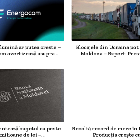
 lumină ar putea crește –
Blocajele din Ucraina pot 
m avertizează asupra...
Moldova – Expert: Presi
ntează bugetul cu peste
Recoltă record de mere în
milioane de lei –...
Producția crește cu.