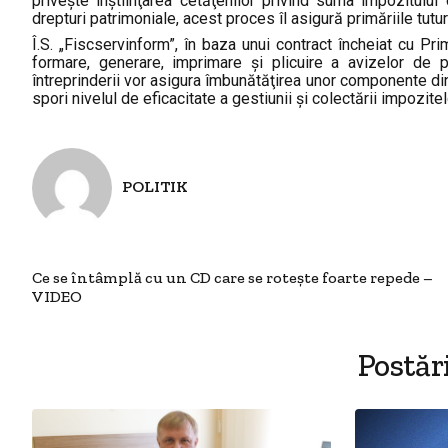
priveşte înştiinţarea cetăţenilor privind suma impozitului
drepturi patrimoniale, acest proces îl asigură primăriile tuturo
Î.S. „Fiscservinform”, în baza unui contract încheiat cu Pr
formare, generare, imprimare şi plicuire a avizelor de pla
întreprinderii vor asigura îmbunătăţirea unor componente di
spori nivelul de eficacitate a gestiunii şi colectării impozite
POLITIK
Ce se întâmplă cu un CD care se roteşte foarte repede –
VIDEO
Postăr