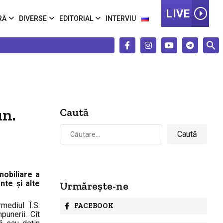
LIVE
RĂ
DIVERSE
EDITORIAL
INTERVIU
un.
Caută
Caută
după:
mobiliare a
nte şi alte
Urmărește-ne
mediul Î.S.
FACEBOOK
punerii. Cît