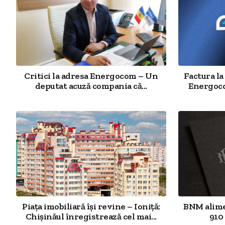
Critici la adresa Energocom – Un
Factura la
deputat acuză compania că...
Energoco
Piața imobiliară își revine – Ioniță:
BNM alime
Chișinăul înregistrează cel mai...
910 