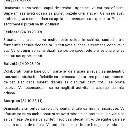
Leu
(23.07-23.08)
Dimineata nu va vedeti capul de treaba. Organizati-va cat mai eficient!
Dupa-amiaza aveti ocazia sa puneti bazele unei afaceri. Ca sa nu aveti
probleme, va recomandam sa apelati la persoane cu experienta. Pe plan
sentimental puteti sa fiti optimist.
Fecioară
(24.08-23.09)
Situatia financiara nu va multumeste deloc. In schimb, sunteti intr-o
forma intelectuala deosebita. Puteti avea succes la examene, concursuri
etc. Va sfatuim sa va analizati serios perspectivele profesionale si sa
cautati noi oportunitati.
Balanţă
(24.09-23.10)
Colaborati foarte bine cu un partener de afaceri si reusiti sa incheiati o
tranzactie stralucita. Relatiile cu persoana iubita trec printr-un moment
delicat. Dar, daca sunteti dispus sa discutati calm, totul se poate
rezolva. Va recomandam sa nu neglijati activitatile casnice, dar nici
odihna.
Scorpion
(24.10-22.11)
Dimineata s-ar putea ca relatiile sentimentale sa fie mai incordate. Va
sfatuim sa nu va ambitionati si sa aveti rabdare ca partenerul de viata sa
se calmeze. Se pare ca sunteti nevoit sa plecati intr-o delegatie care se
anunta destul de dificila. Va puteti descurca foarte bine, dar va sfatuim