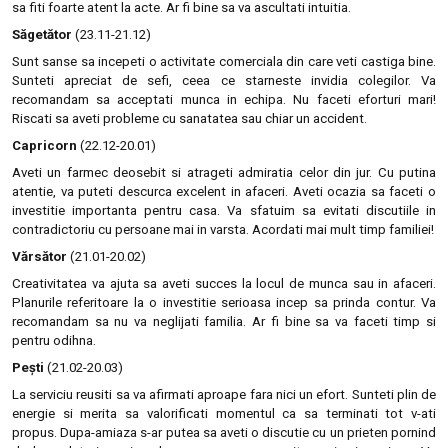
sa fiti foarte atent la acte. Ar fi bine sa va ascultati intuitia.
Săgetător
(23.11-21.12)
Sunt sanse sa incepeti o activitate comerciala din care veti castiga bine.
Sunteti apreciat de sefi, ceea ce starneste invidia colegilor. Va
recomandam sa acceptati munca in echipa. Nu faceti eforturi mari!
Riscati sa aveti probleme cu sanatatea sau chiar un accident.
Capricorn
(22.12-20.01)
Aveti un farmec deosebit si atrageti admiratia celor din jur. Cu putina
atentie, va puteti descurca excelent in afaceri. Aveti ocazia sa faceti o
investitie importanta pentru casa. Va sfatuim sa evitati discutiile in
contradictoriu cu persoane mai in varsta. Acordati mai mult timp familiei!
Vărsător
(21.01-20.02)
Creativitatea va ajuta sa aveti succes la locul de munca sau in afaceri.
Planurile referitoare la o investitie serioasa incep sa prinda contur. Va
recomandam sa nu va neglijati familia. Ar fi bine sa va faceti timp si
pentru odihna.
Peşti
(21.02-20.03)
La serviciu reusiti sa va afirmati aproape fara nici un efort. Sunteti plin de
energie si merita sa valorificati momentul ca sa terminati tot v-ati
propus. Dupa-amiaza s-ar putea sa aveti o discutie cu un prieten pornind