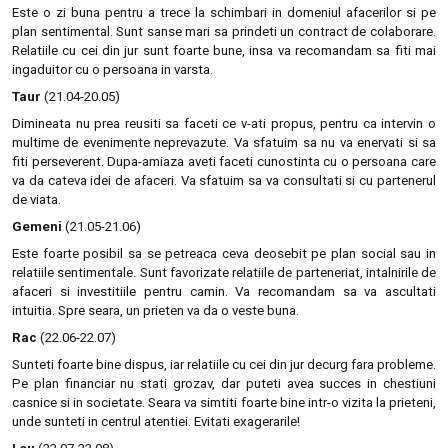
Este o zi buna pentru a trece la schimbari in domeniul afacerilor si pe
plan sentimental. Sunt sanse mari sa prindeti un contract de colaborare.
Relatiile cu cei din jur sunt foarte bune, insa va recomandam sa fiti mai
ingaduitor cu o persoana in varsta.
Taur
(21.04-20.05)
Dimineata nu prea reusiti sa faceti ce v-ati propus, pentru ca intervin o
multime de evenimente neprevazute. Va sfatuim sa nu va enervati si sa
fiti perseverent. Dupa-amiaza aveti faceti cunostinta cu o persoana care
va da cateva idei de afaceri. Va sfatuim sa va consultati si cu partenerul
de viata.
Gemeni
(21.05-21.06)
Este foarte posibil sa se petreaca ceva deosebit pe plan social sau in
relatiile sentimentale. Sunt favorizate relatiile de parteneriat, intalnirile de
afaceri si investitiile pentru camin. Va recomandam sa va ascultati
intuitia. Spre seara, un prieten va da o veste buna.
Rac
(22.06-22.07)
Sunteti foarte bine dispus, iar relatiile cu cei din jur decurg fara probleme.
Pe plan financiar nu stati grozav, dar puteti avea succes in chestiuni
casnice si in societate. Seara va simtiti foarte bine intr-o vizita la prieteni,
unde sunteti in centrul atentiei. Evitati exagerarile!