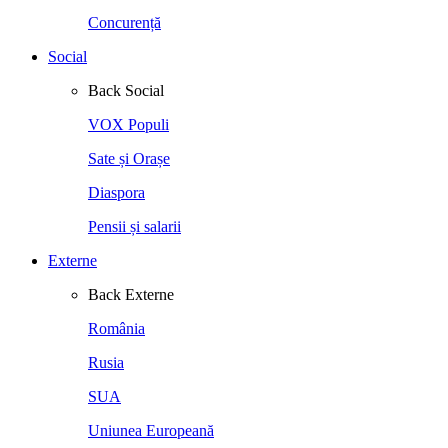
Concurență
Social
Back
Social
VOX Populi
Sate și Orașe
Diaspora
Pensii și salarii
Externe
Back
Externe
România
Rusia
SUA
Uniunea Europeană