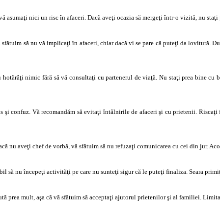
vă asumaţi nici un risc în afaceri. Dacă aveţi ocazia să mergeţi într-o vizită, nu staţi
ă sfătuim să nu vă implicaţi în afaceri, chiar dacă vi se pare că puteţi da lovitură. 
hotărâţi nimic fără să vă consultaţi cu partenerul de viaţă. Nu staţi prea bine cu ba
 şi confuz. Vă recomandăm să evitaţi întâlnirile de afaceri şi cu prietenii. Riscaţi 
acă nu aveţi chef de vorbă, vă sfătuim să nu refuzaţi comunicarea cu cei din jur. Aco
l să nu începeţi activităţi pe care nu sunteţi sigur că le puteţi finaliza. Seara primiţ
tă prea mult, aşa că vă sfătuim să acceptaţi ajutorul prietenilor şi al familiei. Limitaţ