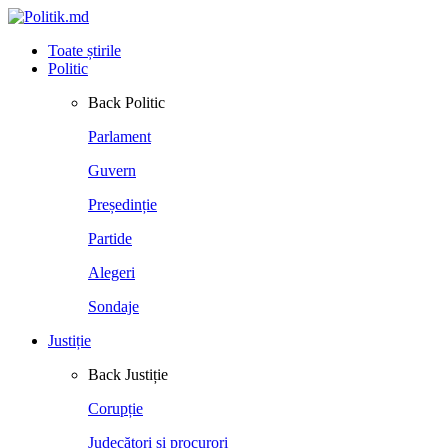
Toate știrile
Politic
Back
Politic
Parlament
Guvern
Președinție
Partide
Alegeri
Sondaje
Justiție
Back
Justiție
Corupție
Judecători și procurori