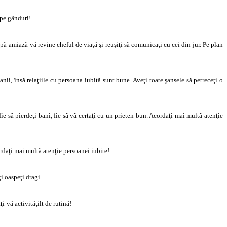
 pe gânduri!
După-amiază vă revine cheful de viaţă şi reuşiţi să comunicaţi cu cei din jur. Pe plan
nii, însă relaţiile cu persoana iubită sunt bune. Aveţi toate şansele să petreceţi o
fie să pierdeţi bani, fie să vă certaţi cu un prieten bun. Acordaţi mai multă atenţie
rdaţi mai multă atenţie persoanei iubite!
i oaspeţi dragi.
i-vă activităţilt de rutină!