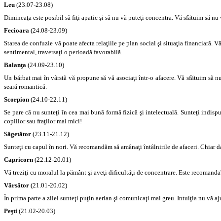
Leu
(23.07-23.08)
Dimineaţa este posibil să fiţi apatic şi să nu vă puteţi concentra. Vă sfătuim să nu 
Fecioara
(24.08-23.09)
Starea de confuzie vă poate afecta relaţiile pe plan social şi situaţia financiară. V
sentimental, traversaţi o perioadă favorabilă.
Balanţa
(24.09-23.10)
Un bărbat mai în vârstă vă propune să vă asociaţi într-o afacere. Vă sfătuim să nu 
seară romantică.
Scorpion
(24.10-22.11)
Se pare că nu sunteţi în cea mai bună formă fizică şi intelectuală. Sunteţi indispus
copiilor sau fraţilor mai mici!
Săgetător
(23.11-21.12)
Sunteţi cu capul în nori. Vă recomandăm să amânaţi întâlnirile de afaceri. Chiar d
Capricorn
(22.12-20.01)
Vă treziţi cu moralul la pământ şi aveţi dificultăţi de concentrare. Este recomandabi
Vărsător
(21.01-20.02)
În prima parte a zilei sunteţi puţin aerian şi comunicaţi mai greu. Intuiţia nu vă aju
Peşti
(21.02-20.03)