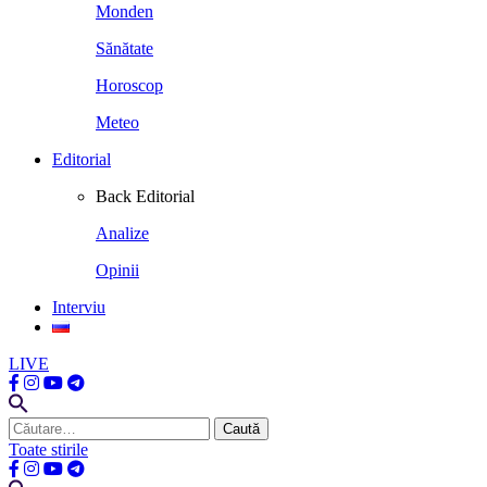
Monden
Sănătate
Horoscop
Meteo
Editorial
Back
Editorial
Analize
Opinii
Interviu
LIVE
Caută
după:
Toate stirile