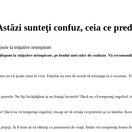
tăzi sunteţi confuz, ceia ce predi
pune la iniţiative neinspirate, pe fondul unei stări de confuzie. Vă recomandăm
i nu vă poate intra în voie. Familia nu este de acord să renunţaţi la o excursie. Vă s
puterile. Nu fiţi încăpăţânat şi nu forţaţi lucrurile! Dacă nu vă temperaţi orgoliul, r
ile! Dacă nu vă temperaţi orgoliul, riscaţi să vă certaţi cu prietenii şi cu familia. Ac
ipiţi. Ar fi bine să vă sfătuiţi cu partenerul de viaţă. Astăzi vă completaţi foarte b