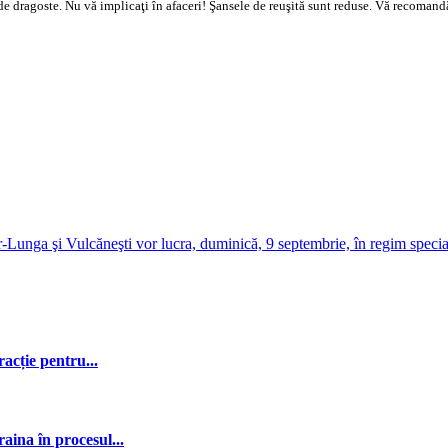
e dragoste. Nu vă implicaţi în afaceri! Şansele de reuşită sunt reduse. Vă recomandăm 
r-Lunga şi Vulcăneşti vor lucra, duminică, 9 septembrie, în regim specia
acție pentru...
ina în procesul...