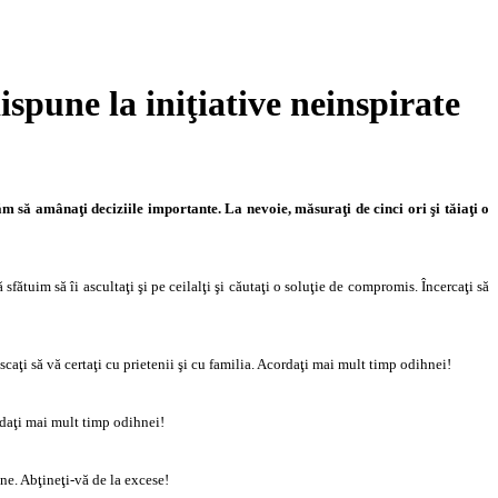
spune la iniţiative neinspirate
 să amânaţi deciziile importante. La nevoie, măsuraţi de cinci ori şi tăiaţi o
fătuim să îi ascultaţi şi pe ceilalţi şi căutaţi o soluţie de compromis. Încercaţi să
iscaţi să vă certaţi cu prietenii şi cu familia. Acordaţi mai mult timp odihnei!
ordaţi mai mult timp odihnei!
ine. Abţineţi-vă de la excese!