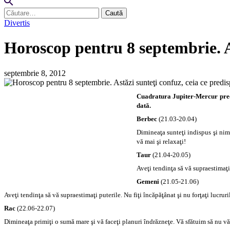
Caută
după:
Divertis
Horoscop pentru 8 septembrie. As
septembrie 8, 2012
Cuadratura Jupiter-Mercur predis
dată.
Berbec
(21.03-20.04)
Dimineaţa sunteţi indispus şi nimen
vă mai şi relaxaţi!
Taur
(21.04-20.05)
Aveţi tendinţa să vă supraestimaţi 
Gemeni
(21.05-21.06)
Aveţi tendinţa să vă supraestimaţi puterile. Nu fiţi încăpăţânat şi nu forţaţi lucrur
Rac
(22.06-22.07)
Dimineaţa primiţi o sumă mare şi vă faceţi planuri îndrăzneţe. Vă sfătuim să nu vă pr