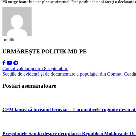
Vă merge foarte bine pe plan sentimental. Este posibil chiar să faceţi o declaraţie d
politik
URMĂREȘTE POLITIK.MD PE
Cursul valutar pentru 8 septembrie
Secţiile de evidenţă şi de documentare a populaţiei din Comrat, Ceadî
Postări asemănatoare
CFM lansează turismul feroviar – Locomotivele ruginite devin atr
Președintele Sandu despre decuplarea Republicii Moldova de Ucra