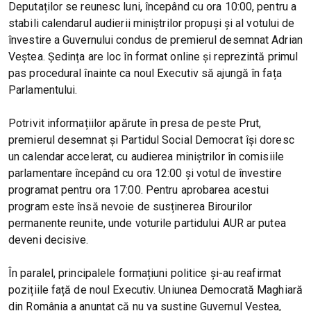
Deputaților se reunesc luni, începând cu ora 10:00, pentru a
stabili calendarul audierii miniștrilor propuși și al votului de
învestire a Guvernului condus de premierul desemnat Adrian
Veștea. Ședința are loc în format online și reprezintă primul
pas procedural înainte ca noul Executiv să ajungă în fața
Parlamentului.
Potrivit informațiilor apărute în presa de peste Prut,
premierul desemnat și Partidul Social Democrat își doresc
un calendar accelerat, cu audierea miniștrilor în comisiile
parlamentare începând cu ora 12:00 și votul de învestire
programat pentru ora 17:00. Pentru aprobarea acestui
program este însă nevoie de susținerea Birourilor
permanente reunite, unde voturile partidului AUR ar putea
deveni decisive.
În paralel, principalele formațiuni politice și-au reafirmat
pozițiile față de noul Executiv. Uniunea Democrată Maghiară
din România a anunțat că nu va susține Guvernul Veștea,