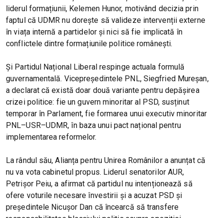
liderul formațiunii, Kelemen Hunor, motivând decizia prin
faptul că UDMR nu dorește să valideze intervenții externe
în viața internă a partidelor și nici să fie implicată în
conflictele dintre formațiunile politice românești.
Și Partidul Național Liberal respinge actuala formulă
guvernamentală. Vicepreședintele PNL, Siegfried Mureșan,
a declarat că există doar două variante pentru depășirea
crizei politice: fie un guvern minoritar al PSD, susținut
temporar în Parlament, fie formarea unui executiv minoritar
PNL–USR–UDMR, în baza unui pact național pentru
implementarea reformelor.
La rândul său, Alianța pentru Unirea Românilor a anunțat că
nu va vota cabinetul propus. Liderul senatorilor AUR,
Petrișor Peiu, a afirmat că partidul nu intenționează să
ofere voturile necesare învestirii și a acuzat PSD și
președintele Nicușor Dan că încearcă să transfere