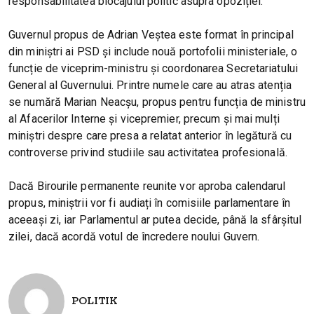
responsabilitatea blocajului politic asupra opoziției.
Guvernul propus de Adrian Veștea este format în principal
din miniștri ai PSD și include nouă portofolii ministeriale, o
funcție de viceprim-ministru și coordonarea Secretariatului
General al Guvernului. Printre numele care au atras atenția
se numără Marian Neacșu, propus pentru funcția de ministru
al Afacerilor Interne și vicepremier, precum și mai mulți
miniștri despre care presa a relatat anterior în legătură cu
controverse privind studiile sau activitatea profesională.
Dacă Birourile permanente reunite vor aproba calendarul
propus, miniștrii vor fi audiați în comisiile parlamentare în
aceeași zi, iar Parlamentul ar putea decide, până la sfârșitul
zilei, dacă acordă votul de încredere noului Guvern.
POLITIK