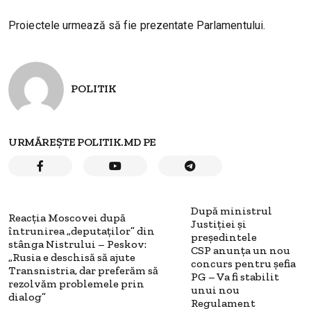
Proiectele urmează să fie prezentate Parlamentului.
POLITIK
URMĂREȘTE POLITIK.MD PE
După ministrul
Reacția Moscovei după
Justiției și
întrunirea „deputaţilor” din
președintele
stânga Nistrului – Peskov:
CSP anunța un nou
„Rusia e deschisă să ajute
concurs pentru șefia
Transnistria, dar preferăm să
PG – Va fi stabilit
rezolvăm problemele prin
unui nou
dialog”
Regulament