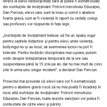
referă la elevii nedisciplinați care ar putea fi exmatriculați
din instituțiile de învățământ. Potrivit ministrului Educației,
Dan Perciun, elevii care sunt la liceu și comit o abatere
foarte gravă, cum ar fi violență în raport cu ceilalți colegi
sau profesori, vor răspunde în fața legii.
„Instituțiile de învățământ trebuie să fie un spațiu sigur
pentru cadrele didactice și pentru elevi, unde violența,
bullyingul nu-și au locul, iar asemenea lucruri nu pot fi
tolerate. Pentru încălcări disciplinare mai ușoare, putem
vorbi despre îndepărtarea temporară de la ore sau
suspendarea până la 15 zile pe an, dar nu mai mult de cinci
zile în urma unui singur incident”, a declarat Dan Perciun.
Proiectul mai prevede că elevii care vor fi exmatriculați
pentru o abatere gravă riscă să nu mai poată fi încadrați în
nicio altă instituție de învățământ. Potrivit ministrului
Educației, Dan Perciun, toate aceste sancțiuni vor putea fi
contestate de către elevi și părinți.