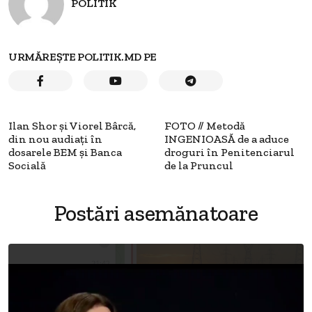
POLITIK
URMĂREȘTE POLITIK.MD PE
Ilan Shor şi Viorel Bârcă,
FOTO // Metodă
din nou audiaţi în
INGENIOASĂ de a aduce
dosarele BEM şi Banca
droguri în Penitenciarul
Socială
de la Pruncul
Postări asemănatoare