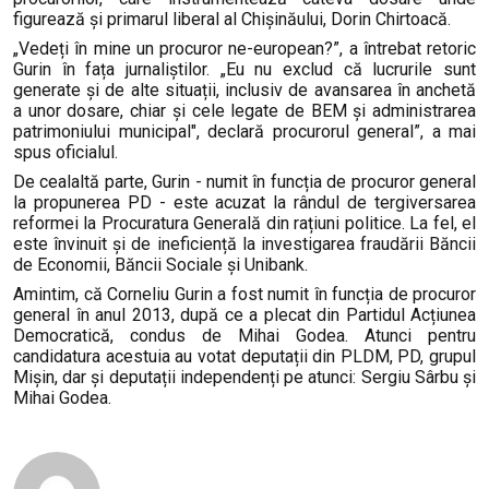
figurează și primarul liberal al Chișinăului, Dorin Chirtoacă.
„Vedeți în mine un procuror ne-european?”, a întrebat retoric
Gurin în fața jurnaliștilor. „Eu nu exclud că lucrurile sunt
generate și de alte situații, inclusiv de avansarea în anchetă
a unor dosare, chiar și cele legate de BEM și administrarea
patrimoniului municipal", declară procurorul general”, a mai
spus oficialul.
De cealaltă parte, Gurin - numit în funcția de procuror general
la propunerea PD - este acuzat la rândul de tergiversarea
reformei la Procuratura Generală din rațiuni politice. La fel, el
este învinuit și de ineficiență la investigarea fraudării Băncii
de Economii, Băncii Sociale și Unibank.
Amintim, că Corneliu Gurin a fost numit în funcția de procuror
general în anul 2013, după ce a plecat din Partidul Acțiunea
Democratică, condus de Mihai Godea. Atunci pentru
candidatura acestuia au votat deputații din PLDM, PD, grupul
Mișin, dar și deputații independenți pe atunci: Sergiu Sârbu și
Mihai Godea.