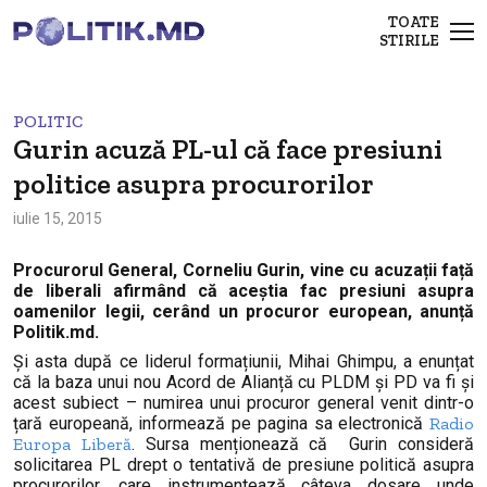
TOATE
STIRILE
POLITIC
Gurin acuză PL-ul că face presiuni
politice asupra procurorilor
iulie 15, 2015
Procurorul General, Corneliu Gurin, vine cu acuzații față
de liberali afirmând că aceștia fac presiuni asupra
oamenilor legii, cerând un procuror european, anunță
Politik.md.
Și asta după ce liderul formațiunii, Mihai Ghimpu, a enunțat
că la baza unui nou Acord de Alianță cu PLDM și PD va fi și
acest subiect – numirea unui procuror general venit dintr-o
țară europeană, informează pe pagina sa electronică
Radio
Europa Liberă
. Sursa menționează că Gurin consideră
solicitarea PL drept o tentativă de presiune politică asupra
procurorilor, care instrumentează câteva dosare unde