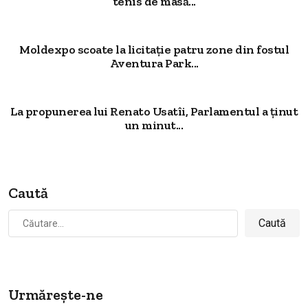
tenis de masă...
Moldexpo scoate la licitație patru zone din fostul
Aventura Park...
La propunerea lui Renato Usatîi, Parlamentul a ținut
un minut...
Caută
Caută
după:
Urmărește-ne