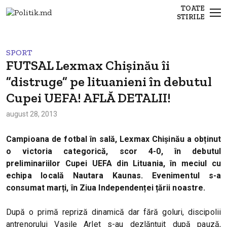
TOATE
STIRILE
SPORT
FUTSAL Lexmax Chișinău îi
”distruge” pe lituanieni în debutul
Cupei UEFA! AFLĂ DETALII!
august 28, 2013
Campioana de fotbal în sală, Lexmax Chișinău a obținut
o victoria categorică, scor 4-0, în debutul
preliminariilor Cupei UEFA din Lituania, în meciul cu
echipa locală Nautara Kaunas. Evenimentul s-a
consumat marți, în Ziua Independenței țării noastre.
După o primă repriză dinamică dar fără goluri, discipolii
antrenorului Vasile Arlet s-au dezlănțuit după pauză,