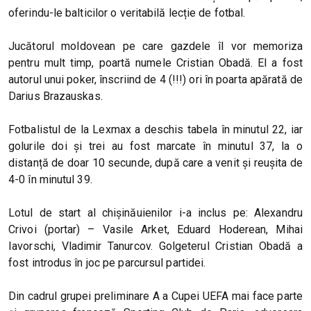
oferindu-le balticilor o veritabilă lecție de fotbal.
Jucătorul moldovean pe care gazdele îl vor memoriza
pentru mult timp, poartă numele Cristian Obadă. El a fost
autorul unui poker, înscriind de 4 (!!!) ori în poarta apărată de
Darius Brazauskas.
Fotbalistul de la Lexmax a deschis tabela în minutul 22, iar
golurile doi și trei au fost marcate în minutul 37, la o
distanță de doar 10 secunde, după care a venit și reușita de
4-0 în minutul 39.
Lotul de start al chișinăuienilor i-a inclus pe: Alexandru
Crivoi (portar) – Vasile Arket, Eduard Hoderean, Mihai
Iavorschi, Vladimir Tanurcov. Golgeterul Cristian Obadă a
fost introdus în joc pe parcursul partidei.
Din cadrul grupei preliminare A a Cupei UEFA mai face parte