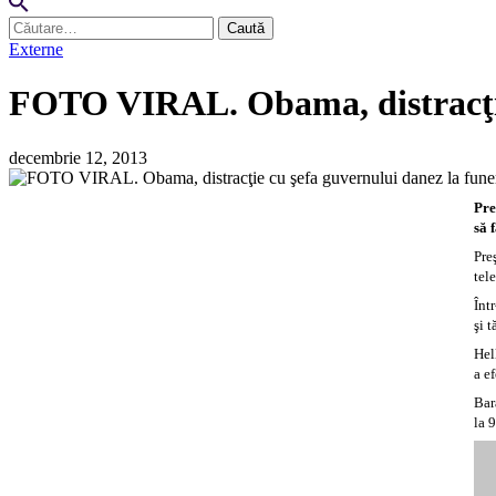
Caută
după:
Externe
FOTO VIRAL. Obama, distracţie 
decembrie 12, 2013
Pre
să 
Pre
tel
Înt
şi 
Hel
a e
Bar
la 