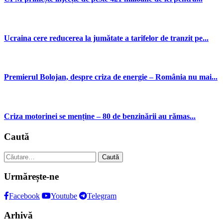
Ucraina cere reducerea la jumătate a tarifelor de tranzit pe...
Premierul Bolojan, despre criza de energie – România nu mai...
Criza motorinei se menține – 80 de benzinării au rămas...
Caută
Caută
după:
Urmărește-ne
Facebook
Youtube
Telegram
Arhivă