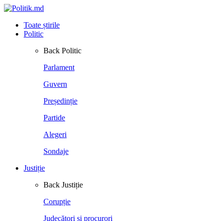
Toate știrile
Politic
Back
Politic
Parlament
Guvern
Președinție
Partide
Alegeri
Sondaje
Justiție
Back
Justiție
Corupție
Judecători și procurori