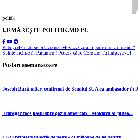
politik
URMĂREȘTE POLITIK.MD PE
Putin, referindu-se la Ucraina: Moscova „nu impune nimic nimănui”
Spirite incinse în Parlament! Petkov către Corman: Tu liniștește-te!
Postări asemănatoare
Joseph Burkhalter, confirmat de Senatul SUA ca ambasador în R
Transgaz face pasul spre gazul american – Moldova ar putea...
CFM primește injecție de peste 421 milioane de lei pentru...