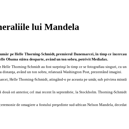
eraliile lui Mandela
i umăr pe Helle Thorning-Schmidt, premierul Danemarcei, în timp ce încercau
elle Obama stătea deoparte, având un ton sobru, potrivit Mediafax.
elle Thorning-Schmidt au fost surprinşi în timp ce se fotografiau singuri, cu un
a distanţa, având un ton sobru, relatează Washington Post, prezentând imagini.
arcei, Helle Thorning-Schmidt, atingând-o pe aceasta pe umăr, sub privirea mirată
ă două ori anterior, cel mai recent în septembrie, la Stockholm. Thorning-Schmidt
 o ceremonie de omagiere a fostului preşedinte sud-african Nelson Mandela, decedat