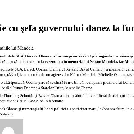
cu şefa guvernului danez la fun
şedintele SUA, Barack Obama, a fost surprins râzând şi atingând-o pe mână ş
facă o poză cu un telefon la ceremonia în memoria lui Nelson Mandela, iar Mich
şedintele SUA, Barack Obama, premierul britanic David Cameron şi premierul danez H
efon, râzând, la ceremonia de omagiere a lui Nelson Mandela. Michelle Obama păstr
r-o altă ipostază, Obama pare să se simtă foarte bine în compania premierului Danem
tăioasă a Primei Doamne a Statelor Unite, Michelle Obama.
le Thorning-Schmidt şi Barack Obama s-au întâlnit la nivel oficial de cel puţin înc
fectuat o vizită la Casa Albă în februarie.
ack Obama şi numeroşi alţi lideri politici au participat marţi, la Johannesburg, la
95 de ani.