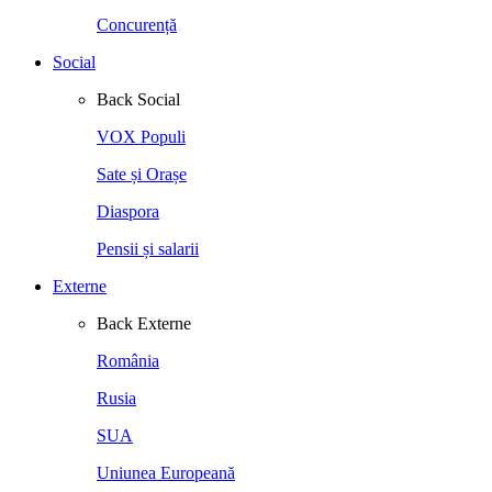
Concurență
Social
Back
Social
VOX Populi
Sate și Orașe
Diaspora
Pensii și salarii
Externe
Back
Externe
România
Rusia
SUA
Uniunea Europeană