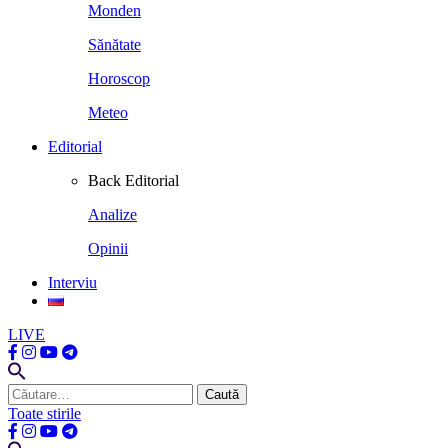
Monden
Sănătate
Horoscop
Meteo
Editorial
Back
Editorial
Analize
Opinii
Interviu
LIVE
Caută
după:
Toate stirile