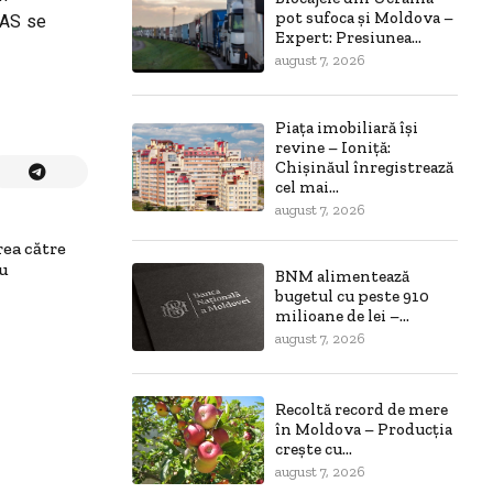
pot sufoca și Moldova –
PAS se
Expert: Presiunea...
august 7, 2026
Piața imobiliară își
revine – Ioniță:
Chișinăul înregistrează
cel mai...
august 7, 2026
rea către
ru
BNM alimentează
bugetul cu peste 910
milioane de lei –...
august 7, 2026
Recoltă record de mere
în Moldova – Producția
crește cu...
august 7, 2026