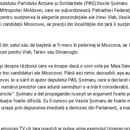
utatului Partidului Acțiune și Solidaritate (PAS),Vasile Șoimaru. P
ea Mitropoliei Moldovei, care se subordonează Patriarhiei Federaț
entru susținerea la alegerile prezindețiale ale Irinei Vlah, Vasil
i candidații Moscovei, iar preoții din localitățile din țară îi susți
din satul său de baștină ar fi mers în pelerinaj la Moscova, iar 
teze pentru Vlah, Tarlev sau Stoianoglo:
ah și despre războiul care va începe dacă o vom vota pe Maia San
 trei candidaturi ale Moscovei. Până aici nimic deosebit, așa au
covei, le-a sărit in ajutor deputatul PAS, Șoimaru, care a declarat 
, numărul preoților care adună semnături s-a mărit considerabil
ricile”. Șoimaru a dat propagandei rusești un argument foarte pu
tuație foarte dificilă. Eu îl cunosc pe Vasile Șoimaru de foarte mu
uriașă prin depunerea imediată a demisiei din Parlament,, a mai
 emisiuni TV că țara noastră ar putea urma exemplul Ucrainei pr