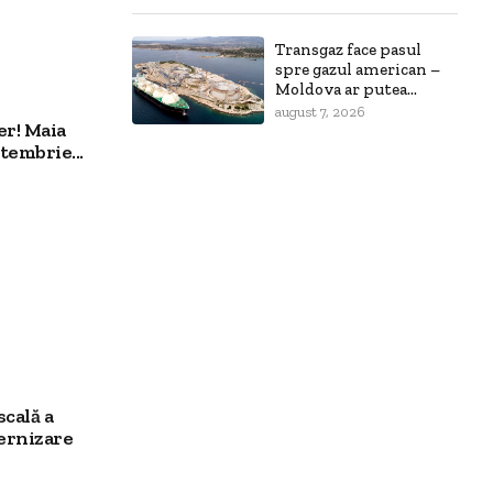
Transgaz face pasul
spre gazul american –
Moldova ar putea...
august 7, 2026
er! Maia
tembrie...
scală a
ernizare