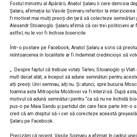
Fostul ministru al Apărării, Anatol Șalaru îi cere demisia dep
Șalaru, afirmația lui Vasile Șoimaru referitor la interzicer
fi motivat mai mulți preoți din țară să colecteze semnături p
Alexandr Stoianoglo. Șalaru afirmă că cei trei politicieni ar f
astfel, nu le vor fi închise bisericile.
Într-o postare pe Facebook, Anatol Șalaru a scris că preotul 
reîntoarcerea în localitate ar fi îndemnat credincioșii să vo
,, Despre faptul că trebuie votați Tarlev, Stoianoglo și Vl
mult decat atât, a început să adune semnături pentru aceste
alți preoți. Unii semnau, alți nu. Și atunci, spre bucuria Mos
toamna asta Mitropolia Moldovei va fi interzisă. După asta
motivul că adună semnături pentru “ca să nu ne închidă bise
pus-o pe Maia Sandu și partidul din care face parte într-o si
cred că am dreptul să-i cer să corecteze această greșeală 
Șalaru pe Facebook.
Precizăm că recent, Vasile Șoimaru a afirmat în cadrul unei