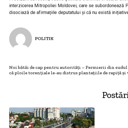
interzicerea Mitropoliei Moldovei, care se subordonează Pa
disociază de afirmațiile deputatului și că nu există inițiativ
POLITIK
Noi bătăi de cap pentru autorități – Fermierii din sudul
că ploile torențiale le-au distrus plantațiile de rapiță și 
Postăr