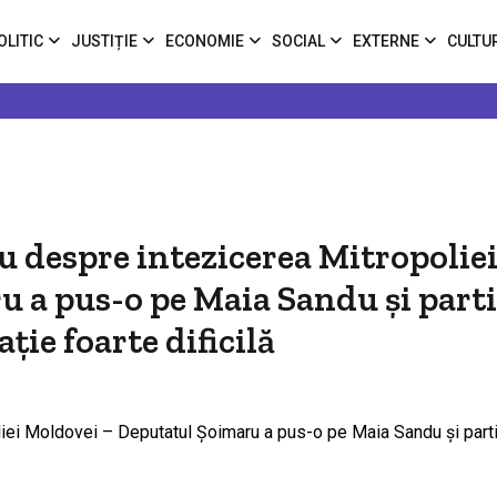
OLITIC
JUSTIȚIE
ECONOMIE
SOCIAL
EXTERNE
CULTU
u despre intezicerea Mitropolie
 a pus-o pe Maia Sandu și part
ație foarte dificilă