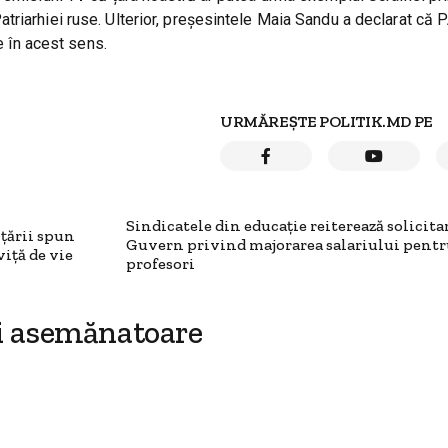
triarhiei ruse. Ulterior, preșesintele Maia Sandu a declarat că 
e în acest sens.
URMĂREȘTE POLITIK.MD PE
Sindicatele din educație reiterează solicita
 țării spun
Guvern privind majorarea salariului pent
viță de vie
profesori
i asemănatoare