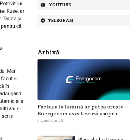
otrivit lui
YOUTUBE
iei Ruse, ar
e Tarlev și
TELEGRAM
n pentru că,
la
Arhivă
du. Mai
 făcut și
că în
, adăugând
ternic și a
Factura la lumină ar putea crește –
lți ani și
Energocom avertizează asupra...
 scris
august 7, 2026
in
Blocajele din Ucraina