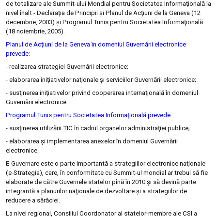
de totalizare ale Summit-ului Mondial pentru Societatea Informaţională la
nivel înalt - Declaraţia de Principii şi Planul de Acţiuni de la Geneva (12
decembrie, 2003) şi Programul Tunis pentru Societatea Informaţională
(18 noiembrie, 2005).
Planul de Acţiuni de la Geneva în domeniul Guvernării electronice
prevede:
- realizarea strategiei Guvernării electronice;
- elaborarea iniţiativelor naţionale şi serviciilor Guvernării electronice;
- susţinerea iniţiativelor privind cooperarea internaţională în domeniul
Guvernării electronice.
Programul Tunis pentru Societatea Informaţională prevede:
- susţinerea utilizării TIC în cadrul organelor administraţiei publice;
- elaborarea şi implementarea anexelor în domeniul Guvernării
electronice.
E-Guvernare este o parte importantă a strategiilor electronice naţionale
(e-Strategia), care, în conformitate cu Summit-ul mondial ar trebui să fie
elaborate de către Guvernele statelor pînă în 2010 şi să devină parte
integrantă a planurilor naţionale de dezvoltare şi a strategiilor de
reducere a sărăciei.
La nivel regional, Consiliul Coordonator al statelor-membre ale CSI a