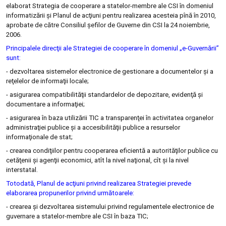
elaborat Strategia de cooperare a statelor-membre ale CSI în domeniul
informatizării şi Planul de acţiuni pentru realizarea acesteia pînă în 2010,
aprobate de către Consiliul şefilor de Guverne din CSI la 24 noiembrie,
2006.
Principalele direcţii ale Strategiei de cooperare în domeniul „e-Guvernării”
sunt:
- dezvoltarea sistemelor electronice de gestionare a documentelor şi a
reţelelor de informaţii locale;
- asigurarea compatibilităţii standardelor de depozitare, evidenţă şi
documentare a informaţiei;
- asigurarea în baza utilizării TIC a transparenţei în activitatea organelor
administraţiei publice şi a accesibilităţii publice a resurselor
informaţionale de stat;
- crearea condiţiilor pentru cooperarea eficientă a autorităţilor publice cu
cetăţenii şi agenţii economici, atît la nivel naţional, cît şi la nivel
interstatal.
Totodată, Planul de acţiuni privind realizarea Strategiei prevede
elaborarea propunerilor privind următoarele:
- crearea şi dezvoltarea sistemului privind regulamentele electronice de
guvernare a statelor-membre ale CSI în baza TIC;