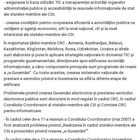
- asigurarea în baza utilizării TIC a transparenţei activităţii organelor
administraţiei publice şi accesibilităţii la resursele informaţionale de stat
ale statelor-membre ale CSI;
- crearea condiţiilor pentru cooperarea eficientă a autorităţilor publice cu
cetăţenii şi agenţii economici, atît la nivel naţional, cît şi la nivel
interstatal ale statelor-membre ale CSI.
În majoritatea ţărilor membre CRC - Armenia, Azerbaidjan, Belarus,
Kazakhstan, Kîrgîzstan, Moldova, Rusia, Uzbekistan, Ucraina şi altele
sunt elaborate şi puse în aplicare strategiile naţionale în domeniul TIC şi
programele guvernamentale, direcţionate spre edificarea societăţii
informaţionale, a căror componente principale sunt programele de creare
a „e-Guvernării”. Cu toate acestea, crearea sistemelor naţionale de
prestare a serviciilor privind e-Guvernarea se află la diferite etape de
edificare.
Problemele privind crearea Guvernării electronice şi prestarea serviciilor
electronice publice sunt discutate în mod regulat în cadrul CRC, în cadrul
Consiliului Coordonator al statelor-membre ale CSI şi Comisiei CRC
pentru informatizare:
- În cadrul celei de-a 11-a reuniuni a Consiliului Coordonator (mai 2007) a
fost analizată problema privind „Realizarea în cadrul statelor-membre ale
CSI a proiectelor privind crearea „e-Guvernării””.
- În cadrul celei de-a 12-a reuniuni a Consiliului Coordonator (noiembrie