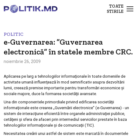
TOATE
STIRILE
POLITIC
e-Guvernarea: “Guvernarea
electronică” în statele membre CRC.
noiembrie 26, 2009
Aplicarea pe larg a tehnologiilor informaţionale în toate domeniile de
activitate umană influenţează în mod semnificativ asupra dezvoltării
lumii, creează premise importante pentru transformări economice şi
sociale majore, duce la formarea societăţii avansate.
Una din componentele primordiale privind edificarea societăţii
informaţionale este crearea „Guvernării electronice” (e-Guvernarea) - un
sistem de interacţiune eficientă între organele administraţiei publice,
cetăţeni şi sfera de afaceri prin intermediul serviciilor prestate în baza
tehnologiilor informaţionale şi de comunicaţii (TIC).
Necesitatea creării unui astfel de sistem este marcată în documentele