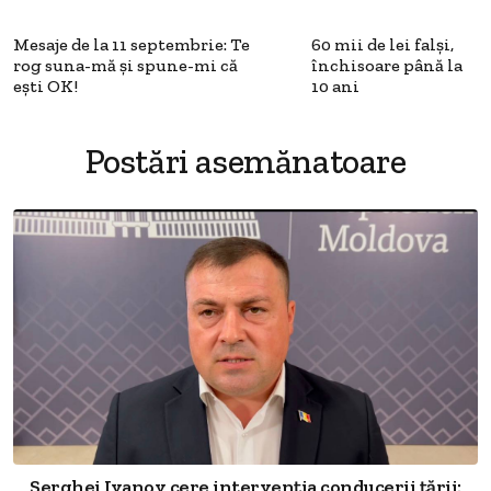
Mesaje de la 11 septembrie: Te
60 mii de lei falși,
rog suna-mă şi spune-mi că
închisoare până la
eşti OK!
10 ani
Postări asemănatoare
Serghei Ivanov cere intervenția conducerii țării: