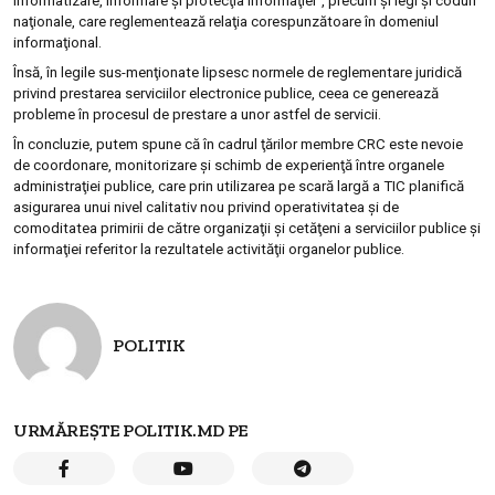
informatizare, informare şi protecţia informaţiei”, precum şi legi şi coduri
naţionale, care reglementează relaţia corespunzătoare în domeniul
informaţional.
Însă, în legile sus-menţionate lipsesc normele de reglementare juridică
privind prestarea serviciilor electronice publice, ceea ce generează
probleme în procesul de prestare a unor astfel de servicii.
În concluzie, putem spune că în cadrul ţărilor membre CRC este nevoie
de coordonare, monitorizare şi schimb de experienţă între organele
administraţiei publice, care prin utilizarea pe scară largă a TIC planifică
asigurarea unui nivel calitativ nou privind operativitatea şi de
comoditatea primirii de către organizaţii şi cetăţeni a serviciilor publice şi
informaţiei referitor la rezultatele activităţii organelor publice.
POLITIK
URMĂREȘTE POLITIK.MD PE