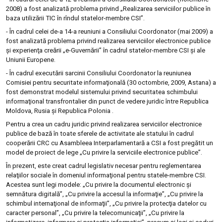
2008) a fost analizată problema privind „Realizarea serviciilor publice în
baza utilizării TIC în rîndul statelor-membre CSI”.
- În cadrul celei de-a 14-a reuniuni a Consiliului Coordonator (mai 2009) a
fost analizată problema privind realizarea serviciilor electronice publice
şi experienţa creării „e-Guvernării” în cadrul statelor-membre CSI şi ale
Uniunii Europene.
- În cadrul executării sarcinii Consiliului Coordonator la reuniunea
Comisiei pentru securitate informaţională (30 octombrie, 2009, Astana) a
fost demonstrat modelul sistemului privind securitatea schimbului
informaţional transfrontalier din punct de vedere juridic între Republica
Moldova, Rusia şi Republica Polonia .
Pentru a crea un cadru juridic privind realizarea serviciilor electronice
publice de bază în toate sferele de activitate ale statului în cadrul
cooperării CRC cu Asambleea Interparlamentară a CSI a fost pregătit un
model de proiect de lege „Cu privire la serviciile electronice publice”.
În prezent, este creat cadrul legislativ necesar pentru reglementarea
relaţiilor sociale în domeniul informaţional pentru statele-membre CSI.
Acestea sunt legi modele: „Cu privire la documentul electronic şi
semnătura digitală”, „Cu privire la accesul la informaţie”, „Cu privire la
schimbul internaţional de informaţii”, „Cu privire la protecţia datelor cu
caracter personal”, „Cu privire la telecomunicaţii”, „Cu privire la