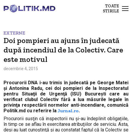
TOATE
STIRILE
EXTERNE
Doi pompieri au ajuns în judecată
după incendiul de la Colectiv. Care
este motivul
decembrie 4, 2015
Procurorii DNA i-au trimis în judecată pe George Matei
şi Antonina Radu, cei doi pompieri de la Inspectoratul
pentru Situaţii de Urgenţă (ISU) Bucureşti care au
verificat clubul Colectiv fără a lua măsurile legale în
privinţa respectării normelor
anti-incendiare, comunică
Politik.md cu referire la
Jurnal.ro
.
Procurorii susţin că inspectorii nu și-au îndeplinit obligațiile,
în timp ce se aflau în exercitarea atribuţiilor de serviciu
.
Asta,
d
eşi au luat cunoştinţă şi au constatat faptul că
la
Colectiv se