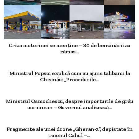
Criza motorinei se menține – 80 de benzinării au
rămas...
Ministrul Popșoi explică cum au ajuns talibanii la
Chișinău: „Procedurile...
Ministrul Osmochescu, despre importurile de grâu
ucrainean – Guvernul analizează...
Fragmente ale unei drone „Gheran-2”, depistate în
raionul Cahul –...