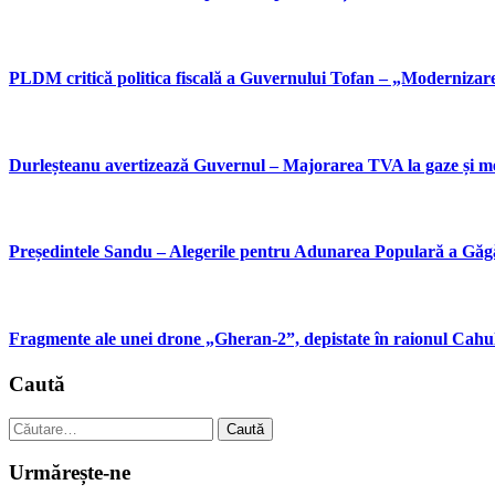
PLDM critică politica fiscală a Guvernului Tofan – „Modernizare 
Durleșteanu avertizează Guvernul – Majorarea TVA la gaze și m
Președintele Sandu – Alegerile pentru Adunarea Populară a Găgău
Fragmente ale unei drone „Gheran-2”, depistate în raionul Cahul 
Caută
Caută
după:
Urmărește-ne