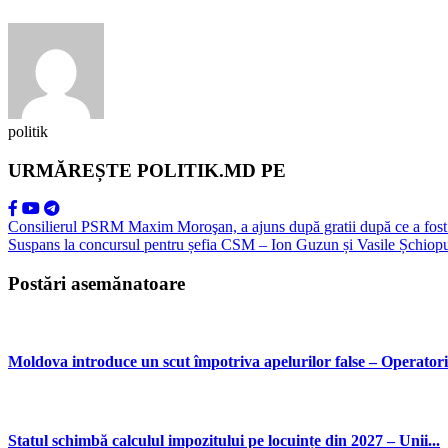
politik
URMĂREȘTE POLITIK.MD PE
Consilierul PSRM Maxim Moroşan, a ajuns după gratii după ce a fost im
Suspans la concursul pentru șefia CSM – Ion Guzun și Vasile Șchiopu
Postări asemănatoare
Moldova introduce un scut împotriva apelurilor false – Operatorii
Statul schimbă calculul impozitului pe locuințe din 2027 – Unii...