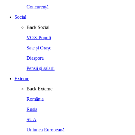
Concurență
Social
Back
Social
VOX Populi
Sate și Orașe
Diaspora
Pensii și salarii
Externe
Back
Externe
România
Rusia
SUA
Uniunea Europeană