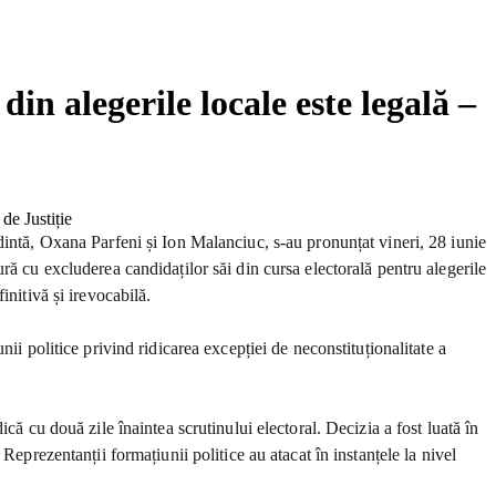
in alegerile locale este legală –
dintă, Oxana Parfeni și Ion Malanciuc, s-au pronunțat vineri, 28 iunie
ră cu excluderea candidaților săi din cursa electorală pentru alegerile
nitivă și irevocabilă.
ii politice privind ridicarea excepției de neconstituționalitate a
că cu două zile înaintea scrutinului electoral. Decizia a fost luată în
eprezentanții formațiunii politice au atacat în instanțele la nivel