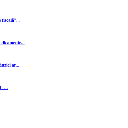
fiscală”...
edicamente...
ziei ar...
–...