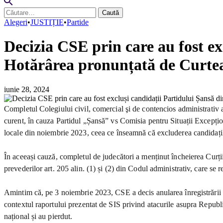
Caută
după:
Alegeri
•
JUSTIȚIE
•
Partide
Decizia CSE prin care au fost exc
Hotărârea pronunțată de Curtea
iunie 28, 2024
Completul Colegiului civil, comercial şi de contencios administrativ 
curent, în cauza Partidul „Șansă” vs Comisia pentru Situații Excepțion
locale din noiembrie 2023, ceea ce înseamnă că excluderea candidaților
În aceeași cauză, completul de judecători a menținut încheierea Curții 
prevederilor art. 205 alin. (1) și (2) din Codul administrativ, care se r
Amintim că, pe 3 noiembrie 2023, CSE a decis anularea înregistrării la 
contextul raportului prezentat de SIS privind atacurile asupra Republic
național și au pierdut.