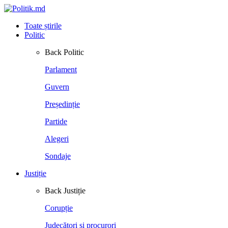
Toate știrile
Politic
Back
Politic
Parlament
Guvern
Președinție
Partide
Alegeri
Sondaje
Justiție
Back
Justiție
Corupție
Judecători și procurori