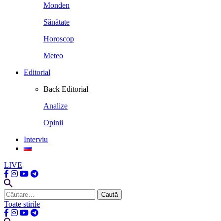
Monden
Sănătate
Horoscop
Meteo
Editorial
Back
Editorial
Analize
Opinii
Interviu
LIVE
Caută
după:
Toate stirile