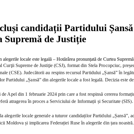
luși candidații Partidului Șansă d
 Supremă de Justiție
al Curţii Supreme de Justiţie (CSJ), format din Stela Procopciuc, preșe
ale (CSE). Judecătorii au respins recursul Partidului „Șansă” în legătu
 Partidului „Șansă” din alegerile locale a fost legală. Decizia este defi
de Apel din 1 februarie 2024 prin care a fost respinsă cererea formațiun
eferă atragerea în proces a Serviciului de Informații și Securitate (SIS).
alegerile locale generale a tuturor candidaților Partidului „Șansă”, adi
ii Moldova și implicarea Federației Ruse în alegerile din țara noastră. R