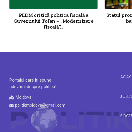
PLDM critică politica fiscală a
Statul pro
Guvernului Tofan – „Modernizare
ba
fiscală”...
ACAS
Portalul care îți spune
adevărul despre politică!
JUSTI
Moldova
politikmoldova@gmail.com
SOCI