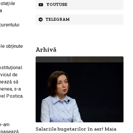
stațiile
YOUTUBE
ea
TELEGRAM
curentului
ele obținute
Arhivă
stituțional.
viciul de
onează să
emenea, s-a
vel Postica.
 m-am
Salariile bugetarilor în aer! Maia
se pasează