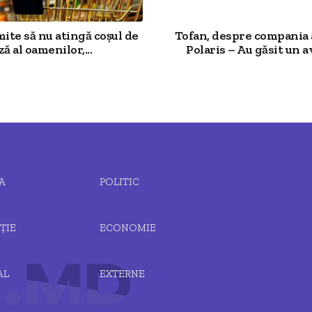
mite să nu atingă coșul de
Tofan, despre compania 
ză al oamenilor,...
Polaris – Au găsit un av
A
POLITIC
ȚIE
ECONOMIE
AL
EXTERNE