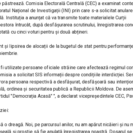
e păstrează. Comisia Electorală Centrală (CEC) a examinat conte
atul Național de Investigații (INI) prin care s-a solicitat anular
ă. Instituția a anunțat că va transmite toate materialele Curții
estora întrucât, după desfășurarea scrutinului, înregistrarea con
ată cu cinci voturi pentru și două abțineri.
 și lipsirea de alocații de la bugetul de stat pentru performanț
oiembrie.
fi utilizate persoane oficiale străine care afectează regimul con
sia a solicitat SIS informații despre condițiile interdicției. Ser
 cărora persoana respectivă a desfășurat, desfășoară sau intenți
nală, ordinea și securitatea publică a Republicii Moldova. De as
tidul "Democrația Acasă" ", a declarat vicepreședintele CEC, Pa
ziei:
 o dreagă. Noi, pe parcursul anilor, nu am apărut nicăieri și nu
eșeală și prostie să fie anulată înregistrarea noastră. Dosarul 