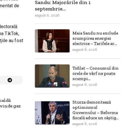
Sandu: Majorările din 1
umentat de
septembrie...
august 6, 2026
lectorală
Maia Sandu nu exclude
ma TikTok,
scumpirea energiei
iile au fost
electrice – Tarifele ar...
august 6, 2026
Tofilat – Consumul din
orele de vârf ne poate
scumpi...
august 6, 2026
caldă
Sturza demontează
 vinde gaz
optimismul
Guvernului – Reforma
fiscală aduce un câștig...
august 6, 2026