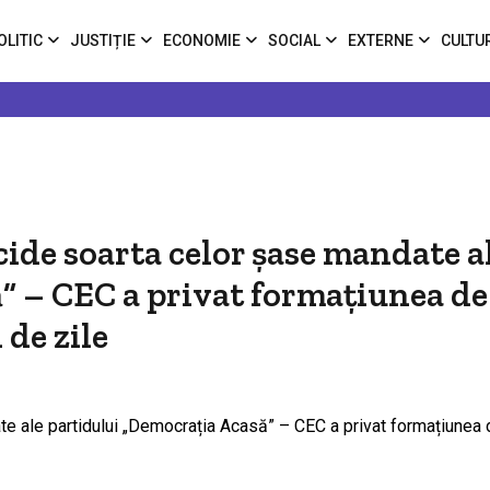
OLITIC
JUSTIȚIE
ECONOMIE
SOCIAL
EXTERNE
CULTU
ide soarta celor şase mandate a
” – CEC a privat formațiunea de
 de zile