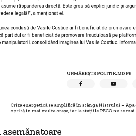
i asume răspunderea directă. Este greu să explici juridic și arg
edere legală!", a menționat el.
nea condusă de Vasile Costiuc ar fi beneficiat de promovare e
ă partidul ar fi beneficiat de promovare frauduloasă pe platfor
e manipulatorii, consolidând imaginea lui Vasile Costiuc. Informaţ
URMĂREȘTE POLITIK.MD PE
Criza energetică se amplifică în stânga Nistrului – Apa 
oprită în mai multe orașe, iar la stațiile PECO nu se mai
i asemănatoare