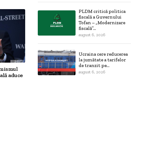
PLDM critică politica
fiscală a Guvernului
Tofan – „Modernizare
fiscală”...
august 6, 2026
Ucraina cere reducerea
la jumătate a tarifelor
de tranzit pe...
imismul
august 6, 2026
ală aduce