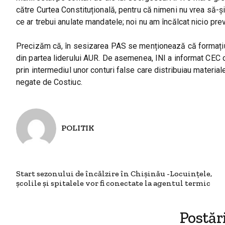
către Curtea Constituțională, pentru că nimeni nu vrea să-ș
ce ar trebui anulate mandatele; noi nu am încălcat nicio prev
Precizăm că, în sesizarea PAS se menționează că formațiu
din partea liderului AUR. De asemenea, INI a informat CEC c
prin intermediul unor conturi false care distribuiau material
negate de Costiuc.
POLITIK
Start sezonului de încălzire în Chișinău -Locuințele,
școlile și spitalele vor fi conectate la agentul termic
Postăr