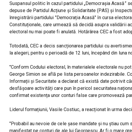
Suspansul politic în cazul partidului „Democrașia Acasă” s
depuse de Partidul Acțiune și Solidaritate (PAS) și Inspector
înregistrării partidului "Democrația Acasă" în cursa electoral
Constituționale, care urmează să decidă asupra validării ac
electoral nu mai poate fi anulată. Hotărârea CEC a fost adopt
Totodată, CEC a decis sancționarea partidului cu avertisment
la alegeri, pentru o perioadă de 12 luni, începând din luna n
"Conform Codului electoral, în materialele electorale nu pot 
George Simion se află pe lista persoanelor indezirabile. Comi
Informații și Securitate a declarat că există date potrivit
desfășoare activități care pun în pericol securitatea națio
confirmat existența unor conturi false care promovează par
Liderul formațiunii, Vasile Costiuc, a reacționat în urma deci
"Probabil au nevoie de cele șase mandate și nu știau cum să
manifestat pe conturi de ale lui Georgescu. Ar fi o mare gr