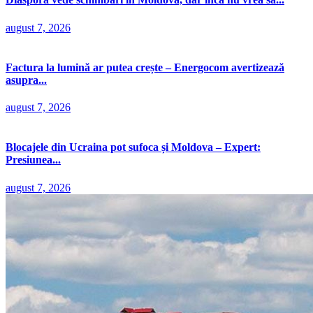
august 7, 2026
Factura la lumină ar putea crește – Energocom avertizează
asupra...
august 7, 2026
Blocajele din Ucraina pot sufoca și Moldova – Expert:
Presiunea...
august 7, 2026