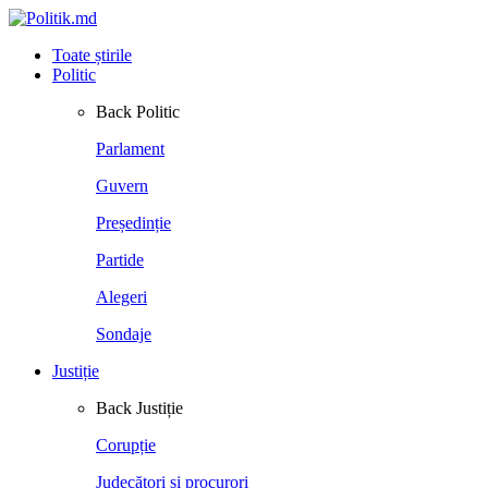
Toate știrile
Politic
Back
Politic
Parlament
Guvern
Președinție
Partide
Alegeri
Sondaje
Justiție
Back
Justiție
Corupție
Judecători și procurori