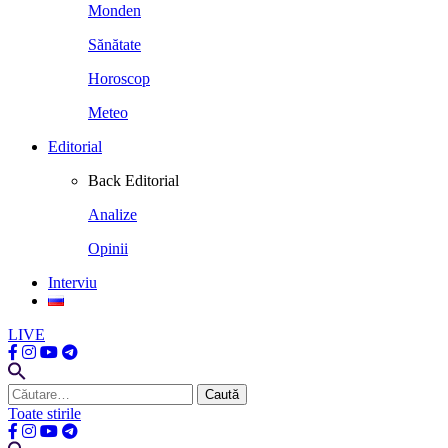
Monden
Sănătate
Horoscop
Meteo
Editorial
Back
Editorial
Analize
Opinii
Interviu
LIVE
Caută
după:
Toate stirile