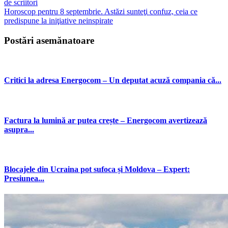
de scriitori
Horoscop pentru 8 septembrie. Astăzi sunteţi confuz, ceia ce
predispune la iniţiative neinspirate
Postări asemănatoare
Critici la adresa Energocom – Un deputat acuză compania că...
Factura la lumină ar putea crește – Energocom avertizează
asupra...
Blocajele din Ucraina pot sufoca și Moldova – Expert:
Presiunea...