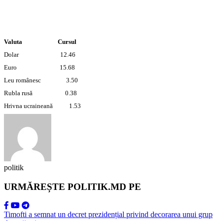
Valuta Cursul
Dolar 12.46
Euro 15.68
Leu românesc 3.50
Rubla rusă 0.38
Hrivna ucraineană 1.53
politik
URMĂREȘTE POLITIK.MD PE
Timofti a semnat un decret prezidențial privind decorarea unui grup