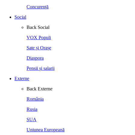
Concurență
Social
Back
Social
VOX Populi
Sate și Orașe
Diaspora
Pensii și salarii
Externe
Back
Externe
România
Rusia
SUA
Uniunea Europeană