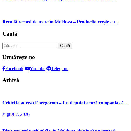
Recoltă record de mere în Moldova – Producția crește cu...
Caută
Caută
după:
Urmărește-ne
Facebook
Youtube
Telegram
Arhivă
Critici la adresa Energocom – Un deputat acuză compania că...
august 7, 2026
Diaspora vede schimbări în Moldova, dar încă nu vrea să...