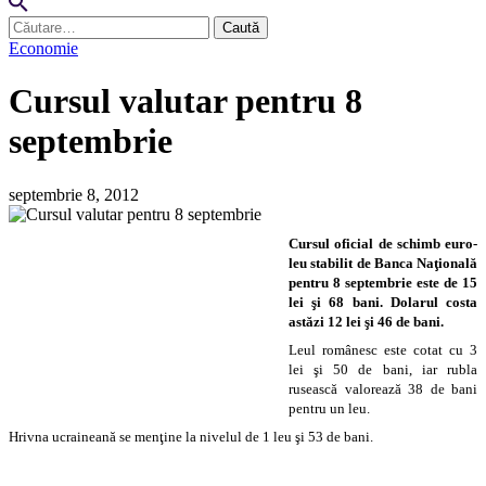
Caută
după:
Economie
Cursul valutar pentru 8
septembrie
septembrie 8, 2012
Cursul oficial de schimb euro-
leu stabilit de Banca Naţională
pentru 8 septembrie este de 15
lei şi 68 bani. Dolarul costa
astăzi 12 lei şi 46 de bani.
Leul românesc este cotat cu 3
lei şi 50 de bani, iar rubla
rusească valorează 38 de bani
pentru un leu.
Hrivna ucraineană se menţine la nivelul de 1 leu şi 53 de bani.