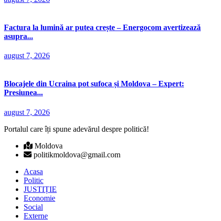
Factura la lumină ar putea crește – Energocom avertizează
asupra...
august 7, 2026
Blocajele din Ucraina pot sufoca și Moldova – Expert:
Presiunea...
august 7, 2026
Portalul care îți spune adevărul despre politică!
Moldova
politikmoldova@gmail.com
Acasa
Politic
JUSTIȚIE
Economie
Social
Externe