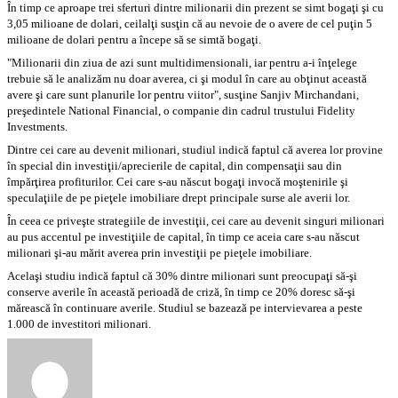
În timp ce aproape trei sferturi dintre milionarii din prezent se simt bogaţi şi cu
3,05 milioane de dolari, ceilalţi susţin că au nevoie de o avere de cel puţin 5
milioane de dolari pentru a începe să se simtă bogaţi.
"Milionarii din ziua de azi sunt multidimensionali, iar pentru a-i înţelege
trebuie să le analizăm nu doar averea, ci şi modul în care au obţinut această
avere şi care sunt planurile lor pentru viitor", susţine Sanjiv Mirchandani,
preşedintele National Financial, o companie din cadrul trustului Fidelity
Investments.
Dintre cei care au devenit milionari, studiul indică faptul că averea lor provine
în special din investiţii/aprecierile de capital, din compensaţii sau din
împărţirea profiturilor. Cei care s-au născut bogaţi invocă moştenirile şi
speculaţiile de pe pieţele imobiliare drept principale surse ale averii lor.
În ceea ce priveşte strategiile de investiţii, cei care au devenit singuri milionari
au pus accentul pe investiţiile de capital, în timp ce aceia care s-au născut
milionari şi-au mărit averea prin investiţii pe pieţele imobiliare.
Acelaşi studiu indică faptul că 30% dintre milionari sunt preocupaţi să-şi
conserve averile în această perioadă de criză, în timp ce 20% doresc să-şi
mărească în continuare averile. Studiul se bazează pe intervievarea a peste
1.000 de investitori milionari.