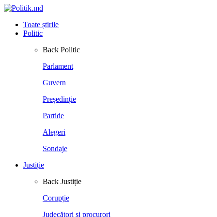
Toate știrile
Politic
Back
Politic
Parlament
Guvern
Președinție
Partide
Alegeri
Sondaje
Justiție
Back
Justiție
Corupție
Judecători și procurori