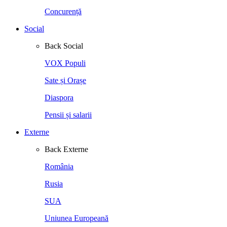
Concurență
Social
Back
Social
VOX Populi
Sate și Orașe
Diaspora
Pensii și salarii
Externe
Back
Externe
România
Rusia
SUA
Uniunea Europeană