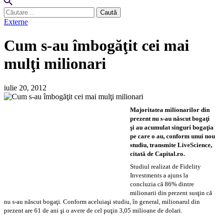
Caută
după:
Externe
Cum s-au îmbogăţit cei mai
mulţi milionari
iulie 20, 2012
Majoritatea milionarilor din
prezent nu s-au născut bogaţi
şi au acumulat singuri bogaţia
pe care o au, conform unui nou
studiu, transmite LiveScience,
citată de Capital.ro.
Studiul realizat de Fidelity
Investments a ajuns la
concluzia că 86% dintre
milionarii din prezent susţin că
nu s-au născut bogaţi. Conform aceluiaşi studiu, în general, milionarul din
prezent are 61 de ani şi o avere de cel puţin 3,05 milioane de dolari.