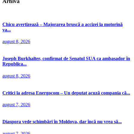
Arhivă
Chicu avertizează – Majorarea bruscă a accizei la motorină
va...
august 8, 2026
Joseph Burkhalter, confirmat de Senatul SUA ca ambasador în
Republica...
august 8, 2026
Critici la adresa Energocom – Un deputat acuză compania că...
august 7, 2026
Diaspora vede schimbări în Moldova, dar încă nu vrea să...
august 7, 2026