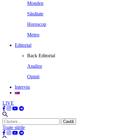
Monden
Sănătate
Horoscop
Meteo
Editorial
Back
Editorial
Analize
Opinii
Interviu
LIVE
Caută
după:
Toate stirile