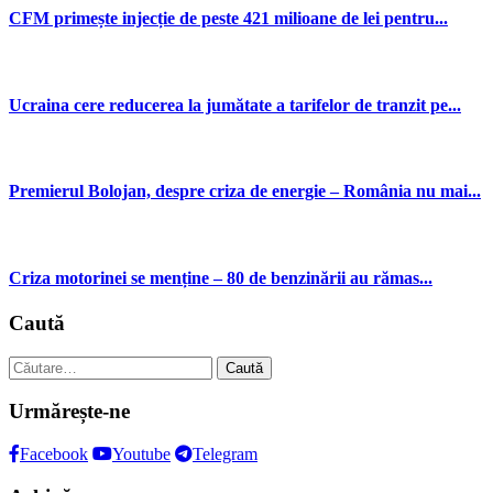
CFM primește injecție de peste 421 milioane de lei pentru...
Ucraina cere reducerea la jumătate a tarifelor de tranzit pe...
Premierul Bolojan, despre criza de energie – România nu mai...
Criza motorinei se menține – 80 de benzinării au rămas...
Caută
Caută
după:
Urmărește-ne
Facebook
Youtube
Telegram